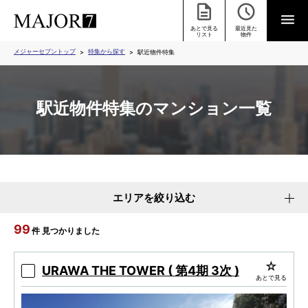
あとで見る
最近見た
リスト
物件
メジャーセブントップ
特集から探す
駅近物件特集
駅近物件特集のマンション一覧
エリアを絞り込む
99
件 見つかりました
URAWA THE TOWER ( 第4期 3次 )
あとで見る