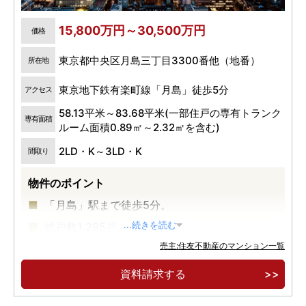
15,800万円～30,500万円
価格
東京都中央区月島三丁目3300番他（地番）
所在地
東京地下鉄有楽町線「月島」徒歩5分
アクセス
58.13平米～83.68平米(一部住戸の専有トランク
専有面積
ルーム面積0.89㎡～2.32㎡を含む)
2LD・K～3LD・K
間取り
物件のポイント
「月島」駅まで徒歩5分。
総戸数1,285戸。
...続きを読む
売主:住友不動産のマンション一覧
中央区最高層58階建、超高層大規模再開発タワ
ーレジデンス。
資料請求する