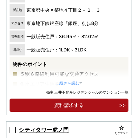
東京都中央区築地４丁目２－２、３
所在地
東京地下鉄銀座線「銀座」徒歩8分
アクセス
一般販売住戸：36.95㎡～82.02㎡
専有面積
一般販売住戸：1LDK～3LDK
間取り
物件のポイント
５駅６路線利用可能な交通アクセス
銀座エリア生活圏
...続きを読む
売主:三井不動産レジデンシャルのマンション一覧
大規模再開発が進む築地エリア
資料請求する
シティタワー虎ノ門
あとで見る