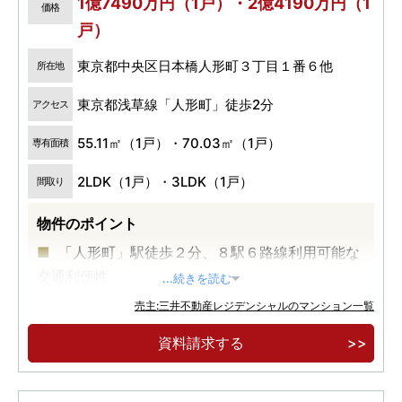
1億7490万円（1戸）・2億4190万円（1
価格
戸）
東京都中央区日本橋人形町３丁目１番６他
所在地
東京都浅草線「人形町」徒歩2分
アクセス
55.11㎡（1戸）・70.03㎡（1戸）
専有面積
2LDK（1戸）・3LDK（1戸）
間取り
物件のポイント
「人形町」駅徒歩２分、８駅６路線利用可能な
交通利便性
...続きを読む
大規模再開発が進む、日本橋エリアが生活圏
売主:三井不動産レジデンシャルのマンション一覧
伝統×モダン 日本橋の美意識薫るデザイン
資料請求する