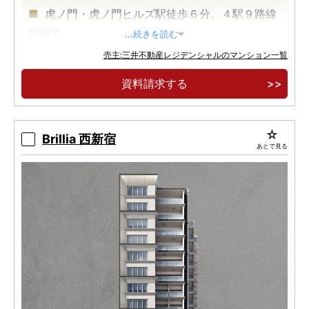
虎ノ門・虎ノ門ヒルズ駅徒歩６分。４駅９路線
利用可。
...続きを読む
再開発が続く「虎ノ門」に住まう価値。
売主:三井不動産レジデンシャルのマンション一覧
多彩な生活施設が揃う「虎ノ門ヒルズ」徒歩３
資料請求する
分。
Brillia 西新宿
あとで見る