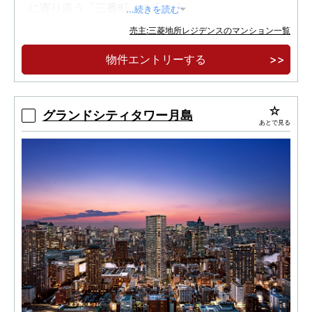
に寄り添う「三番町」の丘の上。
...続きを読む
英国の建築設計事務所「Studio PDP」を起用。
売主:三菱地所レジデンスのマンション一覧
流麗な自然の造形を宿したデザイン。
物件エントリーする
ゆとりある100m2超の住戸をはじめ、20タイ
プのプランを取り揃えた全124邸のレジデンス。
グランドシティタワー月島
あとで見る