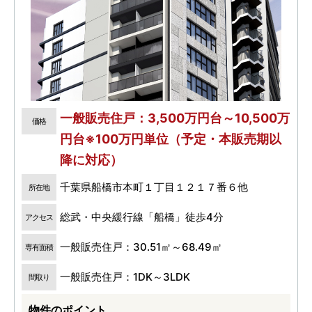
一般販売住戸：3,500万円台～10,500万
価格
円台※100万円単位（予定・本販売期以
降に対応）
千葉県船橋市本町１丁目１２１７番６他
所在地
総武・中央緩行線「船橋」徒歩4分
アクセス
一般販売住戸：30.51㎡～68.49㎡
専有面積
一般販売住戸：1DK～3LDK
間取り
物件のポイント