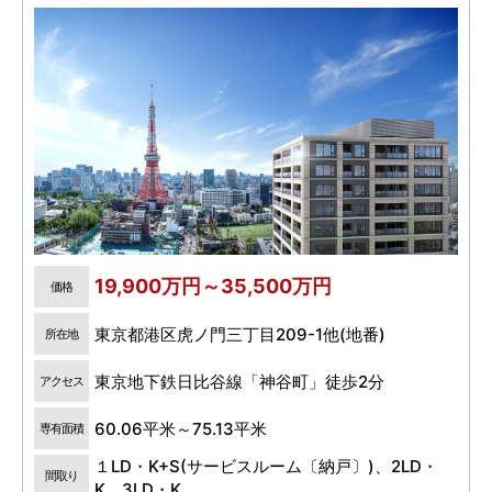
19,900万円～35,500万円
価格
東京都港区虎ノ門三丁目209-1他(地番)
所在地
東京地下鉄日比谷線「神谷町」徒歩2分
アクセス
60.06平米～75.13平米
専有面積
１LD・K+S(サービスルーム〔納戸〕)、2LD・
間取り
K、3LD・K