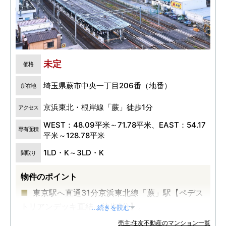
未定
価格
埼玉県蕨市中央一丁目206番（地番）
所在地
京浜東北・根岸線「蕨」徒歩1分
アクセス
WEST：48.09平米～71.78平米、EAST：54.17
専有面積
平米～128.78平米
1LD・K～3LD・K
間取り
物件のポイント
東京駅へ直通31分京浜東北線「蕨」駅【ペデス
トリアンデッキ直結・徒歩1分】。
...続きを読む
施行区域面積約1.9ha。住宅・商業・行政一体
売主:住友不動産のマンション一覧