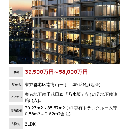
39,500万円～58,000万円
価格
東京都港区南青山一丁目49番1他(地番)
所在地
東京地下鉄千代田線「乃木坂」徒歩1分地下鉄連
アクセス
絡出入口
70.27m2～85.57m2 (※1 専有トランクルーム等
専有面積
0.58m2～0.62m2含む)
2LDK
間取り