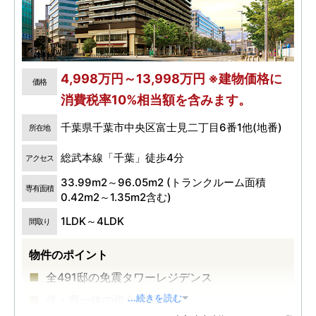
4,998万円～13,998万円 ※建物価格に
価格
消費税率10%相当額を含みます。
千葉県千葉市中央区富士見二丁目6番1他(地番)
所在地
総武本線「千葉」徒歩4分
アクセス
33.99m2～96.05m2 (トランクルーム面積
専有面積
0.42m2～1.35m2含む)
1LDK～4LDK
間取り
物件のポイント
全491邸の免震タワーレジデンス
住・商一体の複合開発
...続きを読む