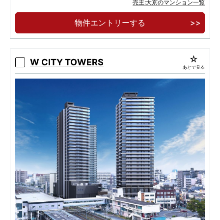
売主:大京のマンション一覧
アリオ川口（８５０ｍ・徒歩１１分）をはじめ
とする川口エリアも生活圏
物件エントリーする
W CITY TOWERS
あとで見る