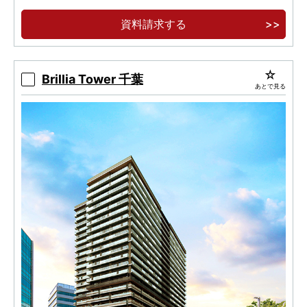
大規模再開発に誕生する、全413邸大規模ツインタ
資料請求する
ワー。
【オンライン事前案内会開催】ご来場者様限定
サイト公開！
Brillia Tower 千葉
あとで見る