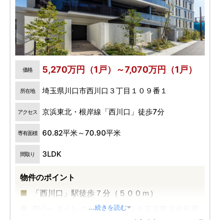
5,270万円（1戸）～7,070万円（1戸）
価格
埼玉県川口市西川口３丁目１０９番１
所在地
京浜東北・根岸線「西川口」徒歩7分
アクセス
60.82平米～70.90平米
専有面積
3LDK
間取り
物件のポイント
「西川口」駅徒歩７分（５００ｍ）
都心へダイレクトアクセス ＪＲ京浜東北線利用
...続きを読む