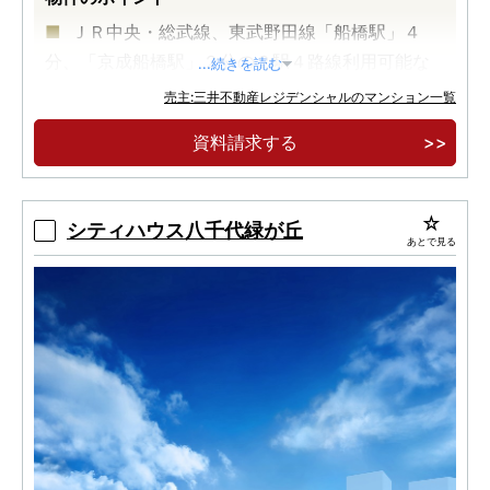
ＪＲ中央・総武線、東武野田線「船橋駅」４
分、「京成船橋駅」２分の２駅４路線利用可能な
...続きを読む
アクセス利便
売主:三井不動産レジデンシャルのマンション一覧
東武百貨店・シャポー船橋等、徒歩５分圏内に
資料請求する
多彩な商業利便
プライバシー性を高める「内廊下」を採用
シティハウス八千代緑が丘
あとで見る