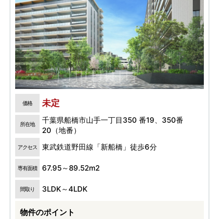
未定
価格
千葉県船橋市山手一丁目350 番19、350番
所在地
20（地番）
東武鉄道野田線「新船橋」徒歩6分
アクセス
67.95～89.52m2
専有面積
3LDK～4LDK
間取り
物件のポイント