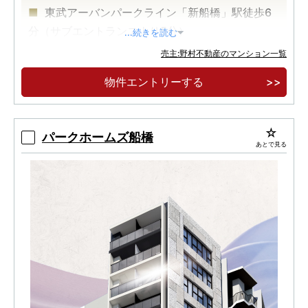
東武アーバンパークライン「新船橋」駅徒歩6
分（サブエントランスより5分）
...続きを読む
総戸数1,224戸の大規模レジデンス
売主:野村不動産のマンション一覧
JR総武線「船橋」駅まで1駅2分
物件エントリーする
パークホームズ船橋
あとで見る