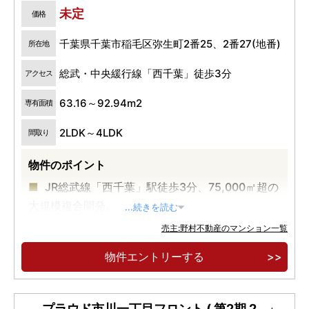
未定
価格
千葉県千葉市稲毛区弥生町2番25、2番27(地番)
所在地
総武・中央緩行線「西千葉」徒歩3分
アクセス
63.16～92.94m2
専有面積
2LDK～4LDK
間取り
物件のポイント
JR総武線「西千葉」駅徒歩3分、75,000㎡超の
大規模複合開発。
...続きを読む
12,000㎡超キャンパスパーク中心、多世代が集
売主:野村不動産のマンション一覧
う新しいまち。
物件エントリーする
緑の並木道に囲まれた全512邸、西千葉レジデ
ンス アベニュー誕生。
プラウド市川一丁目フロント ( 第2期 2