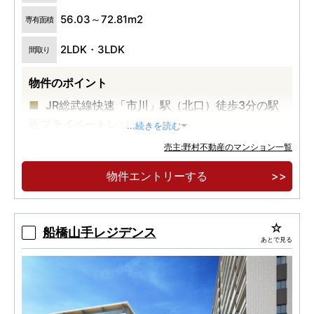
56.03～72.81m2
専有面積
2LDK・3LDK
間取り
物件のポイント
JR総武線快速「市川」駅（北口）徒歩3分の駅
近プライベートレジデンス
...続きを読む
「東京」駅直通19分、「新橋」駅直通23分、
売主:野村不動産のマンション一覧
「品川」駅直通28分の都心への直通アクセス
物件エントリーする
ガス衣類乾燥機「乾太くん」・食器棚・ディス
ポーザー・タッチレス水栓・玄関電子錠等、ハイ
グレードな仕様
船橋山手レジデンス
あとで見る