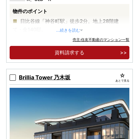
物件のポイント
日比谷線「神谷町駅」徒歩2分。地上28階建
て・全140邸。
...続きを読む
【実物見学可能】港区虎ノ門に誕生した制震タ
売主:住友不動産のマンション一覧
ワーレジデンス。
資料請求する
ホテルライクな内廊下設計。各階クリーンステ
ーション。
Brillia Tower 乃木坂
あとで見る