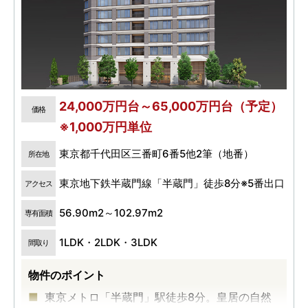
24,000万円台～65,000万円台（予定）
価格
※1,000万円単位
東京都千代田区三番町6番5他2筆（地番）
所在地
東京地下鉄半蔵門線「半蔵門」徒歩8分※5番出口
アクセス
56.90m2～102.97m2
専有面積
1LDK・2LDK・3LDK
間取り
物件のポイント
東京メトロ「半蔵門」駅徒歩8分。皇居の自然