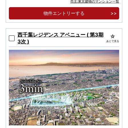
売主:東京建物のマンション一覧
三越千葉店跡地 JR「千葉」駅徒歩４分
物件エントリーする
西千葉レジデンス アベニュー ( 第3期
3次 )
あとで見る