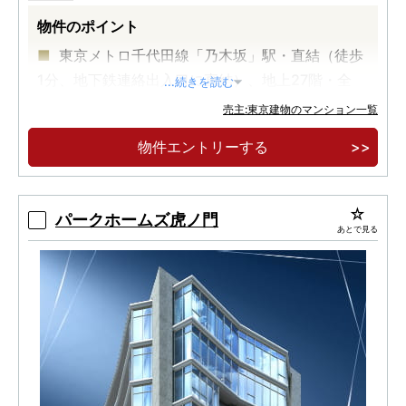
物件のポイント
東京メトロ千代田線「乃木坂」駅・直結（徒歩
1分、地下鉄連絡出入口に直結）、地上27階・全
...続きを読む
102邸。
売主:東京建物のマンション一覧
物件エントリーする
パークホームズ虎ノ門
あとで見る