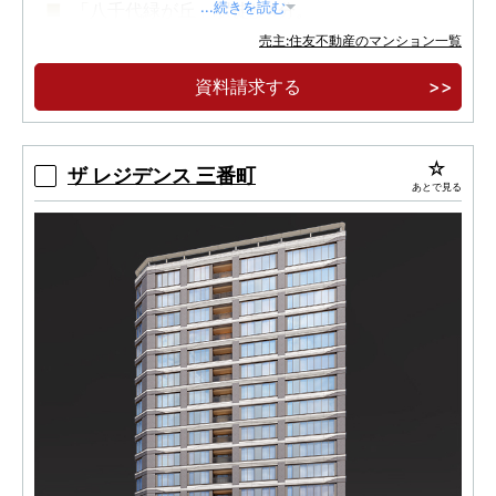
「八千代緑が丘」駅徒歩4分。
...続きを読む
売主:住友不動産のマンション一覧
建物完成。建物内モデルルームオープン。
資料請求する
ザ レジデンス 三番町
あとで見る