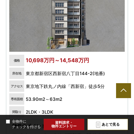
10,698万円～14,548万円
価格
東京都新宿区西新宿八丁目144-2(地番)
所在地
東京地下鉄丸ノ内線「西新宿」徒歩5分
アクセス
53.90m2～63m2
専有面積
2LDK・3LDK
間取り
全物件に
資料請求・
あとで見る
物件のポイント
物件エントリー
チェックを付ける