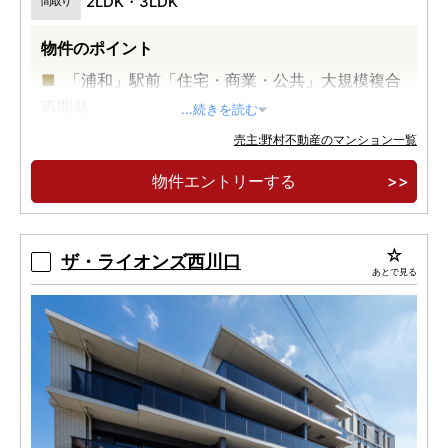
2LDK・3LDK
間取り
物件のポイント
「浦和」駅前「住宅・商業・公共」大規模複合
再開発。
...続きを読む
地上27階建て、全525邸、免震タワーレジデン
売主:野村不動産のマンション一覧
ス。
物件エントリーする
開放的な眺望とこだわりを尽くした上質と暮ら
す、27階・26階プレミアムフロア。
ザ・ライオンズ西川口
あとで見る