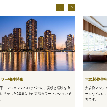
タワー物件特集
大規模物件
手マンションデベロッパーの、実績と経験を存
大規模マンシ
に活かした20階以上の高層タワーマンションで
ームなどの共
。
力です。