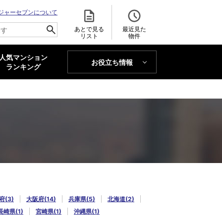
ジャーセブンについて
あとで見る
最近見た
リスト
物件
人気マンション
お役立ち情報
MAJOR'S BLOG
ランキング
トレンドLabo
府(3)
大阪府(14)
兵庫県(5)
北海道(2)
長崎県(1)
宮崎県(1)
沖縄県(1)