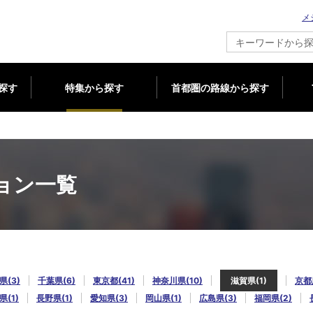
メ
新築マンション情報ならメジャーセブン
探す
特集から探す
首都圏の路線から探す
ョン一覧
県(3)
千葉県(6)
東京都(41)
神奈川県(10)
滋賀県(1)
京都
県(1)
長野県(1)
愛知県(3)
岡山県(1)
広島県(3)
福岡県(2)