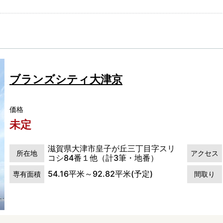
ブランズシティ大津京
価格
未定
滋賀県大津市皇子が丘三丁目字スリ
所在地
アクセス
コシ84番１他（計3筆・地番）
54.16平米～92.82平米(予定)
専有面積
間取り