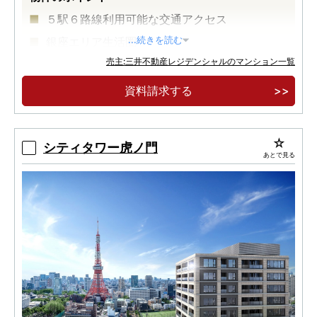
５駅６路線利用可能な交通アクセス
銀座エリア生活圏
...続きを読む
売主:三井不動産レジデンシャルのマンション一覧
大規模再開発が進む築地エリア
資料請求する
シティタワー虎ノ門
あとで見る