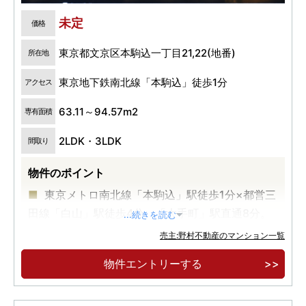
未定
価格
東京都文京区本駒込一丁目21,22(地番)
所在地
東京地下鉄南北線「本駒込」徒歩1分
アクセス
63.11～94.57m2
専有面積
2LDK・3LDK
間取り
物件のポイント
東京メトロ南北線「本駒込」駅徒歩1分×都営三
田線「白山」駅徒歩4分。「大手町」駅直通8分。
...続きを読む
プライバシーを重視した1フロア最大5邸・角住
売主:野村不動産のマンション一覧
戸率80％以上。
物件エントリーする
2LDK・3LDK／70㎡超中心のゆとりあるプラ
ンと、天井高約2.6ｍの開放感。