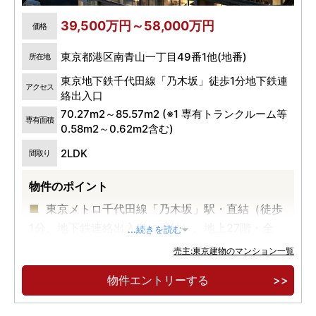
39,500万円～58,000万円
価格
東京都港区南青山一丁目49番1他(地番)
所在地
東京地下鉄千代田線「乃木坂」徒歩1分地下鉄連
アクセス
絡出入口
70.27m2～85.57m2 (※1 専有トランクルーム等
専有面積
0.58m2～0.62m2含む)
2LDK
間取り
物件のポイント
東京メトロ千代田線「乃木坂」駅・直結（徒歩
1分、地下鉄連絡出入口に直結）、地上27階・全
...続きを読む
102邸。
売主:東京建物のマンション一覧
物件エントリーする