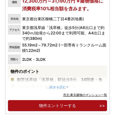
12,300万円～31,190万円 ※建物価格に
価格
消費税率10%相当額を含みます。
東京都台東区柳橋二丁目4番2(地番)
所在地
東京都浅草線「浅草橋」徒歩5分(A6出口まで約
アクセス
340ｍ/始発から22:00まで利用可能、A4出口ま
で約380m)
55.19m2～79.72m2 (一部専有トランクルーム面
専有面積
積1.22m2)
2LDK・3LDK
間取り
物件のポイント
都営浅草線「浅草橋」駅徒歩5分、34階建・免
震、リバーサイドタワーレジデンス
...続きを読む
売主:東京建物のマンション一覧
物件エントリーする