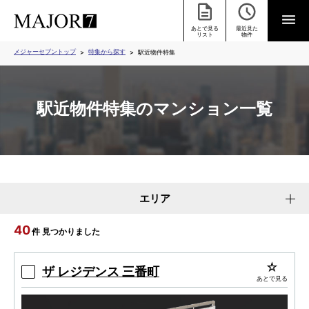
あとで見る
最近見た
リスト
物件
メジャーセブントップ
特集から探す
駅近物件特集
駅近物件特集のマンション一覧
エリア
40
件 見つかりました
ザ レジデンス 三番町
あとで見る