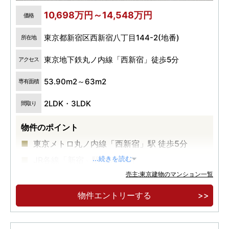
10,698万円～14,548万円
価格
東京都新宿区西新宿八丁目144-2(地番)
所在地
東京地下鉄丸ノ内線「西新宿」徒歩5分
アクセス
53.90m2～63m2
専有面積
2LDK・3LDK
間取り
物件のポイント
東京メトロ丸ノ内線「西新宿」駅 徒歩5分
JR各線「新宿」駅 徒歩13分
...続きを読む
売主:東京建物のマンション一覧
高級感とプライバシー性の高い内廊下設計
物件エントリーする