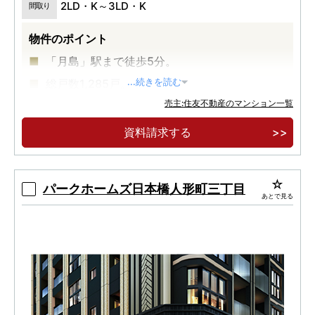
2LD・K～3LD・K
間取り
物件のポイント
「月島」駅まで徒歩5分。
総戸数1,285戸。
...続きを読む
売主:住友不動産のマンション一覧
中央区最高層58階建、超高層大規模再開発タワ
ーレジデンス。
資料請求する
パークホームズ日本橋人形町三丁目
あとで見る