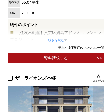
55.04平米
専有面積
2LD・K
間取り
物件のポイント
【住友不動産】文京区湯島アドレス マンション
プロジェクト
...続きを読む
東京メトロ千代田線「湯島」駅徒歩1分。
売主:住友不動産のマンション一覧
山手線も徒歩圏に。「上野」駅徒歩9分・「御
資料請求する
徒町」駅徒歩7分。
ザ・ライオンズ本郷
あとで見る