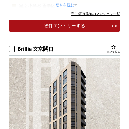
誠之小学校通学区
...続きを読む
売主:東京建物のマンション一覧
4駅4路線利用可能
物件エントリーする
Brillia 文京関口
あとで見る