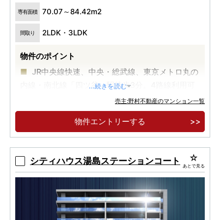
70.07～84.42m2
専有面積
2LDK・3LDK
間取り
物件のポイント
JR中央線快速、中央・総武線、東京メトロ丸の
内線・南北線「四ツ谷」駅徒歩3分。4路線利用可
...続きを読む
能。
売主:野村不動産のマンション一覧
全邸南向きの全38邸。天高2.6m以上の開放感
物件エントリーする
と緑を見渡す豊かな眺望を享受。
2LDK・3LDK／80㎡台中心のゆとりあるプラ
ン。
シティハウス湯島ステーションコート
あとで見る