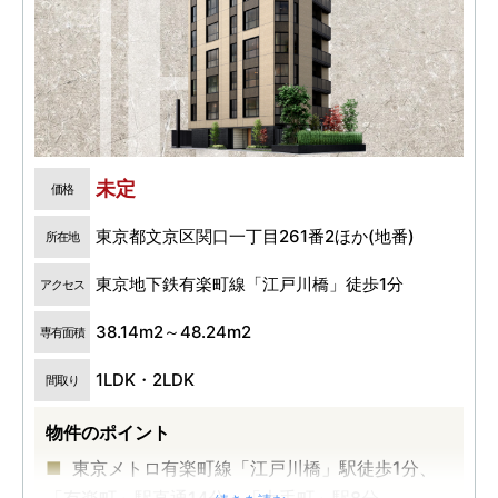
未定
価格
東京都文京区関口一丁目261番2ほか(地番)
所在地
東京地下鉄有楽町線「江戸川橋」徒歩1分
アクセス
38.14m2～48.24m2
専有面積
1LDK・2LDK
間取り
物件のポイント
東京メトロ有楽町線「江戸川橋」駅徒歩1分、
「有楽町」駅直通14分、「大手町」駅8分