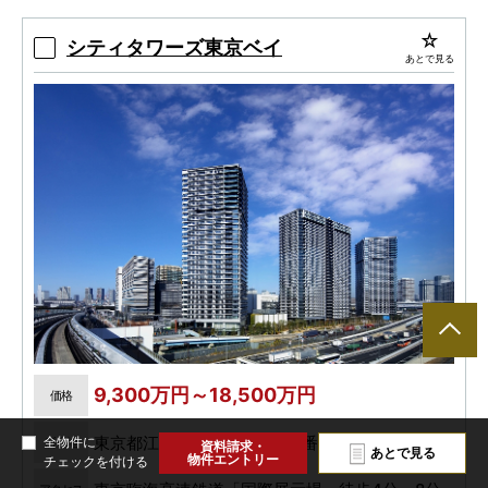
シティタワーズ東京ベイ
あとで見る
9,300万円～18,500万円
価格
東京都江東区有明二丁目107番5他（地番）
全物件に
所在地
資料請求・
あとで見る
物件エントリー
チェックを付ける