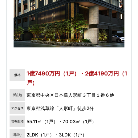
1億7490万円（1戸）・2億4190万円（1
価格
戸）
東京都中央区日本橋人形町３丁目１番６他
所在地
東京都浅草線「人形町」徒歩2分
アクセス
55.11㎡（1戸）・70.03㎡（1戸）
専有面積
2LDK（1戸）・3LDK（1戸）
間取り