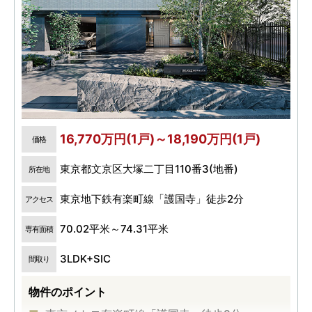
16,770万円(1戸)～18,190万円(1戸)
価格
東京都文京区大塚二丁目110番3(地番)
所在地
東京地下鉄有楽町線「護国寺」徒歩2分
アクセス
70.02平米～74.31平米
専有面積
3LDK+SIC
間取り
物件のポイント