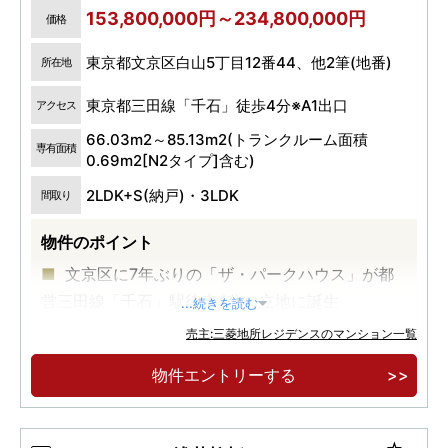
153,800,000円～234,800,000円
価格
東京都文京区白山5丁目12番44、他2筆(地番)
所在地
東京都三田線「千石」徒歩4分※A1出口
アクセス
66.03m2～85.13m2(トランクルーム面積
専有面積
0.69m2[N2タイプ]含む)
2LDK+S(納戸)・3LDK
間取り
物件のポイント
文京区に7年ぶりの「ザ・パークハウス」が都
営三田線「千石」駅徒歩4分の立地に誕生
...続きを読む
45m2台から98m2台の多彩な間取りをご用
売主:三菱地所レジデンスのマンション一覧
意。内廊下設計・全戸分ストレージスペースをご
物件エントリーする
用意
大通りに面さない穏やかな住宅地で、静けさと
語り紡ぐ新たな住まいを