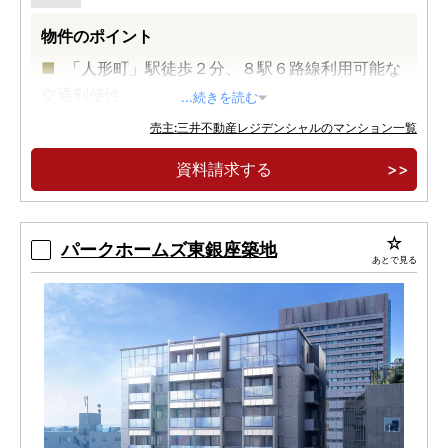
物件のポイント
「人形町」駅徒歩２分、８駅６路線利用可能な
交通利便性
...続きを読む
大規模再開発が進む、日本橋エリアが生活圏
売主:三井不動産レジデンシャルのマンション一覧
伝統×モダン 日本橋の美意識薫るデザイン
資料請求する
パークホームズ東銀座築地
あとで見る