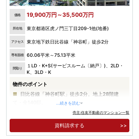
19,900万円～35,500万円
価格
東京都港区虎ノ門三丁目209-1他(地番)
所在地
東京地下鉄日比谷線「神谷町」徒歩2分
アクセス
60.06平米～75.13平米
専有面積
１LD・K+S(サービスルーム〔納戸〕)、2LD・
間取り
K、3LD・K
物件のポイント
日比谷線「神谷町駅」徒歩2分。地上28階建
て・全140邸。
...続きを読む
【実物見学可能】港区虎ノ門に誕生した制震タ
売主:住友不動産のマンション一覧
ワーレジデンス。
資料請求する
ホテルライクな内廊下設計。各階クリーンステ