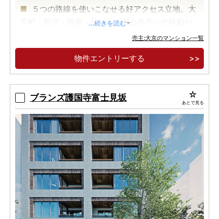
５つの路線を使いこなせる好アクセス立地。大
手町・新宿・銀座・品川など都心各所への移動が
...続きを読む
スムーズ。
売主:大京のマンション一覧
伝統と先進を纏う文京区本郷エリア。
物件エントリーする
モダンラグジュアリーの世界へと誘う、迎賓の
エントランスホールは２層吹き抜けの開放的な空
間。
ブランズ護国寺富士見坂
あとで見る