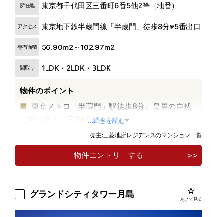
東京都千代田区三番町6番5他2筆（地番）
所在地
東京地下鉄半蔵門線「半蔵門」徒歩8分※5番出口
アクセス
56.90m2～102.97m2
専有面積
1LDK・2LDK・3LDK
間取り
物件のポイント
東京メトロ「半蔵門」駅徒歩8分。皇居の自然
に寄り添う「三番町」の丘の上。
...続きを読む
英国の建築設計事務所「Studio PDP」を起用。
売主:三菱地所レジデンスのマンション一覧
流麗な自然の造形を宿したデザイン。
物件エントリーする
ゆとりある100m2超の住戸をはじめ、20タイ
プのプランを取り揃えた全124邸のレジデンス。
グランドシティタワー月島
あとで見る