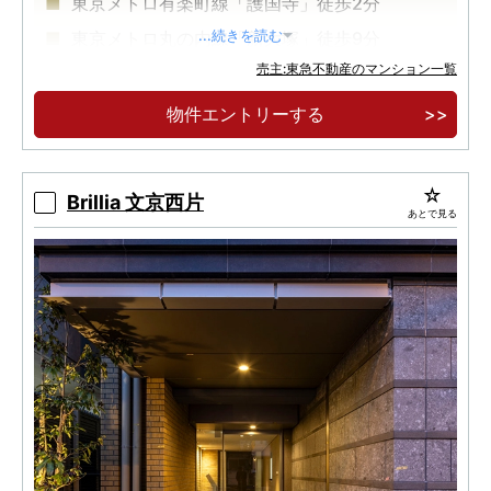
東京メトロ有楽町線「護国寺」徒歩2分
東京メトロ丸の内線「新大塚」徒歩9分
...続きを読む
売主:東急不動産のマンション一覧
南北に広がる開放的な眺め
物件エントリーする
Brillia 文京西片
あとで見る