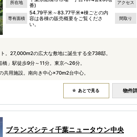
所在地
アクセス
番)
54.79平米～83.77平米※棟ごとの内
容は各棟の販売概要をご覧くださ
専有面積
間取り
い。
。27,000m2の広大な敷地に誕生する全738邸。
船橋」駅徒歩9分～11分。東京へ26分。
の共用施設。南向き中心×70m2台中心。
物件
あとで見る
ブランズシティ千葉ニュータウン中央