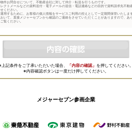
の物件お問合せについて、不動産会社に対して仲介・転送を行うものです。
イレクトメールなどの資料送付・電子メールの送信・電話連絡などの目的で資料請求先不動
合せください。
運用するために、お客様の個人情報をサービスご利用の控えとして一定期間保管いたします
において、直接メジャーセブンから確認のご連絡をさせていただくことがありますので、あ
をご覧ください。
※上記条件をご了承いただいた場合、
「内容の確認」
を押してください
※内容確認ボタンは一度だけ押してください。
メジャーセブン参画企業