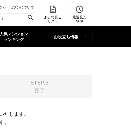
ジャーセブンについて
あとで見る
最近見た
リスト
物件
人気マンション
お役立ち情報
MAJOR'S BLOG
ランキング
トレンドLabo
STEP.3
完了
いたします。
す。