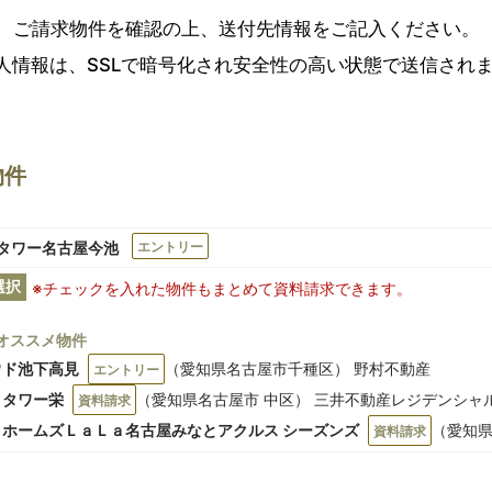
ご請求物件を確認の上、送付先情報をご記入ください。
人情報は、SSLで暗号化され安全性の高い状態で送信され
物件
タワー名古屋今池
エントリー
選択
※チェックを入れた物件もまとめて資料請求できます。
オススメ物件
ウド池下高見
（愛知県名古屋市千種区） 野村不動産
エントリー
クタワー栄
（愛知県名古屋市 中区） 三井不動産レジデンシャ
資料請求
クホームズＬａＬａ名古屋みなとアクルス シーズンズ
（愛知県
資料請求