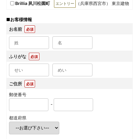
Brillia 夙川松園町
（兵庫県西宮市） 東京建物
エントリー
■
お客様情報
お名前
必須
ふりがな
必須
ご住所
必須
郵便番号
-
都道府県