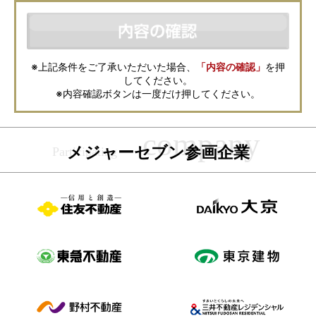
本フォームからお客様が記入・登録された個人情報は、ダイレクトメール
などの資料送付・電子メールの送信・電話連絡などの目的で資料請求先不
動産会社が利用・保管します。資料請求先不動産会社が保管する個人情報
の取扱いについては、各不動産会社に直接お問合せください。
また、上記とは別にメジャーセブンでは本サービスを円滑に運用するため
に、お客様の個人情報をサービスご利用の控えとして一定期間保管いたし
ます。 ご記入の内容が不明瞭で資料をお送りできない場合、その他当社が
※上記条件をご了承いただいた場合、
「内容の確認」
を押
本サービスを円滑に運用するために必要な範囲において、直接メジャーセ
してください。
ブンから確認のご連絡をさせていただくことがありますので、あらかじめ
ご了承ください。
※内容確認ボタンは一度だけ押してください。
メジャーセブンの個人情報の取扱い方針については
こちら
をご覧くださ
い。
メジャーセブン参画企業