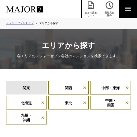
あとで見る
最近見た
リスト
物件
メジャーセブントップ
エリアから探す
エリアから探す
各エリアのメジャーセブン各社のマンションを検索できます。
関東
関西
中部・東海
中国・
北海道
東北
四国
九州・
沖縄