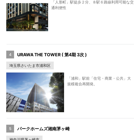
「人形町」駅徒歩２分、８駅６路線利用可能な交
通利便性
URAWA THE TOWER ( 第4期 3次 )
埼玉県さいたま市浦和区
「浦和」駅前「住宅・商業・公共」大
規模複合再開発。
パークホームズ湘南茅ヶ崎
神奈川県茅ヶ崎市