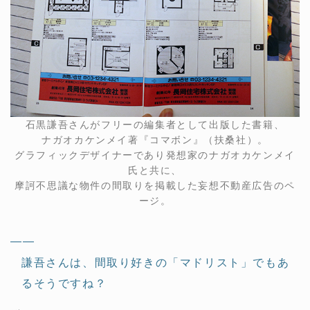
石黒謙吾さんがフリーの編集者として出版した書籍、
ナガオカケンメイ著『コマボン』（扶桑社）。
グラフィックデザイナーであり発想家のナガオカケンメイ
氏と共に、
摩訶不思議な物件の間取りを掲載した妄想不動産広告のペ
ージ。
——
謙吾さんは、間取り好きの「マドリスト」でもあ
るそうですね？