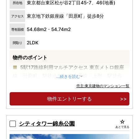
東京都台東区松が谷2丁目45-7、46(地番)
所在地
東京地下鉄銀座線「田原町」徒歩8分
アクセス
54.68m2・54.74m2
専有面積
2LDK
間取り
物件のポイント
5駅17路線利用マルチアクセス 東京メトロ銀座
線「田原町」駅徒歩8分 JR山手線「上野」駅徒歩
...続きを読む
13分
売主:東京建物のマンション一覧
全邸2LDK南向き角住戸
物件エントリーする
2026年8月入居可
シティタワー錦糸公園
あとで見る