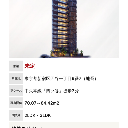
未定
価格
東京都新宿区四谷一丁目9番7（地番）
所在地
中央本線「四ツ谷」徒歩3分
アクセス
70.07～84.42m2
専有面積
2LDK・3LDK
間取り