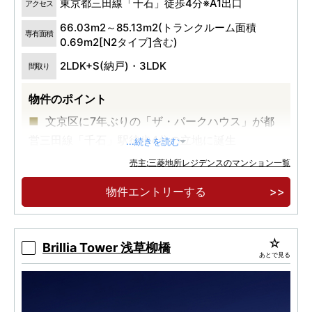
東京都三田線「千石」徒歩4分※A1出口
アクセス
66.03m2～85.13m2(トランクルーム面積
専有面積
0.69m2[N2タイプ]含む)
2LDK+S(納戸)・3LDK
間取り
物件のポイント
文京区に7年ぶりの「ザ・パークハウス」が都
営三田線「千石」駅徒歩4分の立地に誕生
...続きを読む
45m2台から98m2台の多彩な間取りをご用
売主:三菱地所レジデンスのマンション一覧
意。内廊下設計・全戸分ストレージスペースをご
物件エントリーする
用意
大通りに面さない穏やかな住宅地で、静けさと
語り紡ぐ新たな住まいを
Brillia Tower 浅草柳橋
あとで見る