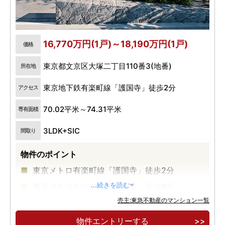
16,770万円(1戸)～18,190万円(1戸)
価格
東京都文京区大塚二丁目110番3(地番)
所在地
東京地下鉄有楽町線「護国寺」徒歩2分
アクセス
70.02平米～74.31平米
専有面積
3LDK+SIC
間取り
物件のポイント
東京メトロ有楽町線「護国寺」徒歩2分
東京メトロ丸の内線「新大塚」徒歩9分
...続きを読む
売主:東急不動産のマンション一覧
南北に広がる開放的な眺め
物件エントリーする