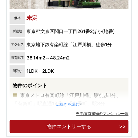
未定
価格
東京都文京区関口一丁目261番2ほか(地番)
所在地
東京地下鉄有楽町線「江戸川橋」徒歩1分
アクセス
38.14m2～48.24m2
専有面積
1LDK・2LDK
間取り
物件のポイント
東京メトロ有楽町線「江戸川橋」駅徒歩1分、
「有楽町」駅直通14分、「大手町」駅8分
...続きを読む
全邸角住戸・内廊下設計
売主:東京建物のマンション一覧
物件エントリーする