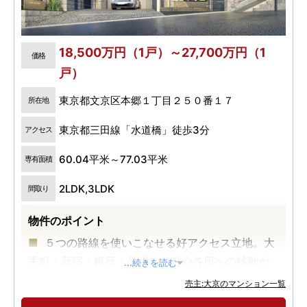
18,500万円（1戸）～27,700万円（1
価格
戸）
東京都文京区本郷１丁目２５０番１７
所在地
東京都三田線「水道橋」徒歩3分
アクセス
60.04平米～77.03平米
専有面積
2LDK,3LDK
間取り
物件のポイント
５つの路線を使いこなせる好アクセス立地。大
手町・新宿・銀座・品川など都心各所への移動が
...続きを読む
スムーズ。
売主:大京のマンション一覧
伝統と先進を纏う文京区本郷エリア。