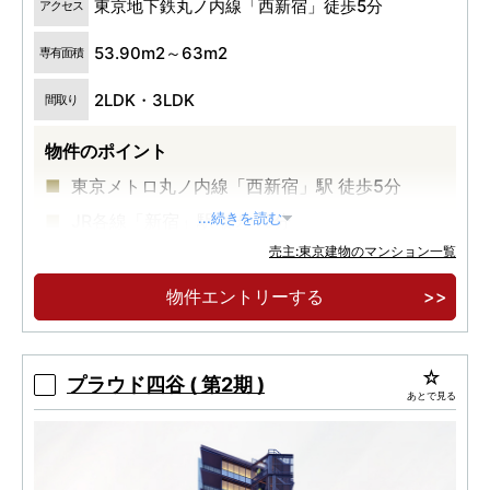
東京地下鉄丸ノ内線「西新宿」徒歩5分
アクセス
53.90m2～63m2
専有面積
2LDK・3LDK
間取り
物件のポイント
東京メトロ丸ノ内線「西新宿」駅 徒歩5分
JR各線「新宿」駅 徒歩13分
...続きを読む
売主:東京建物のマンション一覧
高級感とプライバシー性の高い内廊下設計
物件エントリーする
プラウド四谷 ( 第2期 )
あとで見る