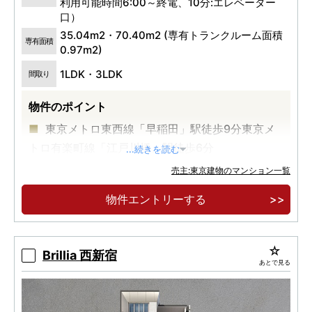
利用可能時間6:00～終電、10分:エレベーター
口）
35.04m2・70.40m2 (専有トランクルーム面積
専有面積
0.97m2)
1LDK・3LDK
間取り
物件のポイント
東京メトロ東西線「早稲田」駅徒歩9分東京メ
トロ有楽町線「江戸川橋」駅徒歩6分
...続きを読む
売主:東京建物のマンション一覧
物件エントリーする
Brillia 西新宿
あとで見る