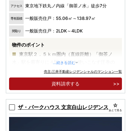
東京地下鉄丸ノ内線「御茶ノ水」徒歩7分
アクセス
一般販売住戸：55.06㎡～138.97㎡
専有面積
一般販売住戸：2LDK～4LDK
間取り
物件のポイント
東京駅２．５ｋｍ圏内（直線距離）「御茶ノ
水」駅を最寄りに４駅６路線を使いこなす圧巻の
...続きを読む
マルチアクセス。
売主:三井不動産レジデンシャルのマンション一覧
総戸数２６７戸・地上２３階建の住宅専用タワ
資料請求する
ーレジデンス、躍動の御茶ノ水×安らぎの文京区本
郷を日常に。
ガラス基調デザイン＆２層吹抜けエントラン
ザ・パークハウス 文京白山レジデンス
あとで見る
ス、多彩な共用空間とホスピタリティを備えた上
質な暮らし。