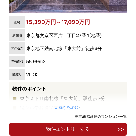
15,390万円～17,090万円
価格
東京都文京区西片二丁目27番4(地番)
所在地
東京地下鉄南北線「東大前」徒歩3分
アクセス
55.99m2
専有面積
2LDK
間取り
物件のポイント
東京メトロ南北線「東大前」駅徒歩3分
誠之小学校通学区
...続きを読む
売主:東京建物のマンション一覧
4駅4路線利用可能
物件エントリーする