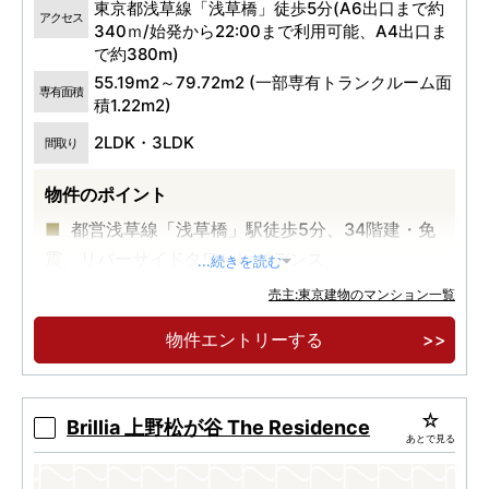
東京都浅草線「浅草橋」徒歩5分(A6出口まで約
アクセス
340ｍ/始発から22:00まで利用可能、A4出口ま
で約380m)
55.19m2～79.72m2 (一部専有トランクルーム面
専有面積
積1.22m2)
2LDK・3LDK
間取り
物件のポイント
都営浅草線「浅草橋」駅徒歩5分、34階建・免
震、リバーサイドタワーレジデンス
...続きを読む
売主:東京建物のマンション一覧
物件エントリーする
Brillia 上野松が谷 The Residence
あとで見る