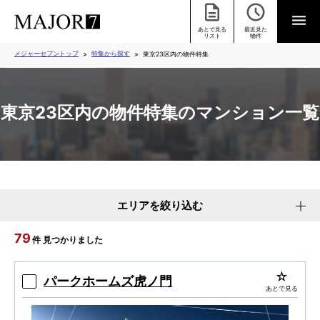
あとで見る
最近見た
リスト
物件
メジャーセブントップ
特集から探す
東京23区内の物件特集
東京23区内の物件特集のマンション一覧
エリアを絞り込む
79
件 見つかりました
パークホームズ虎ノ門
あとで見る