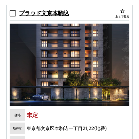
プラウド文京本駒込
あとで見る
未定
価格
東京都文京区本駒込一丁目21,22(地番)
所在地