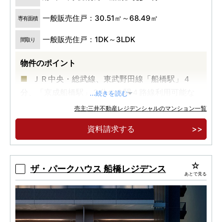
一般販売住戸：30.51㎡～68.49㎡
専有面積
一般販売住戸：1DK～3LDK
間取り
物件のポイント
ＪＲ中央・総武線、東武野田線「船橋駅」４
分、「京成船橋駅」２分の２駅４路線利用可能な
...続きを読む
アクセス利便
売主:三井不動産レジデンシャルのマンション一覧
東武百貨店・シャポー船橋等、徒歩５分圏内に
資料請求する
多彩な商業利便
プライバシー性を高める「内廊下」を採用
ザ・パークハウス 船橋レジデンス
あとで見る