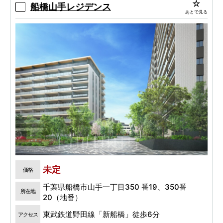
船橋山手レジデンス
あとで見る
未定
価格
千葉県船橋市山手一丁目350 番19、350番
所在地
20（地番）
東武鉄道野田線「新船橋」徒歩6分
アクセス