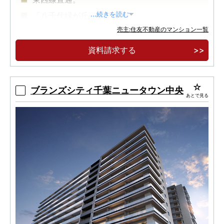
「八千代緑が丘」駅徒歩4分。
...続きを読む
売主:住友不動産のマンション一覧
建物完成。建物内モデルルームオープン。
資料請求する
ブランズシティ千葉ニュータウン中央
あとで見る