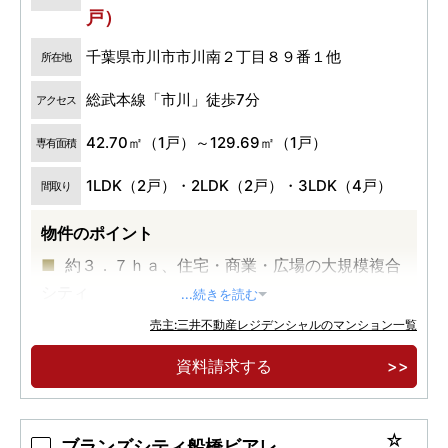
戸）
千葉県市川市市川南２丁目８９番１他
所在地
総武本線「市川」徒歩7分
アクセス
42.70㎡（1戸）～129.69㎡（1戸）
専有面積
1LDK（2戸）・2LDK（2戸）・3LDK（4戸）
間取り
物件のポイント
約３．７ｈａ、住宅・商業・広場の大規模複合
シティ
...続きを読む
ＪＲ総武線「市川」駅徒歩７分、全６７４邸、
売主:三井不動産レジデンシャルのマンション一覧
２９階建、免震タワー
資料請求する
全４１タイプの多彩なプラン、１００平米超の
プレミアムプランもご用意
ブランズシティ船橋ビアレ