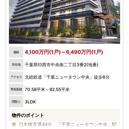
4,100万円(1戸)～6,490万円(1戸)
価格
千葉県印西市中央南二丁目3番2(地番)
所在地
北総鉄道「千葉ニュータウン中央」徒歩6分
アクセス
70.58平米～82.55平米
専有面積
3LDK
間取り
物件のポイント
日本橋直通44分、「千葉ニュータウン中央」駅