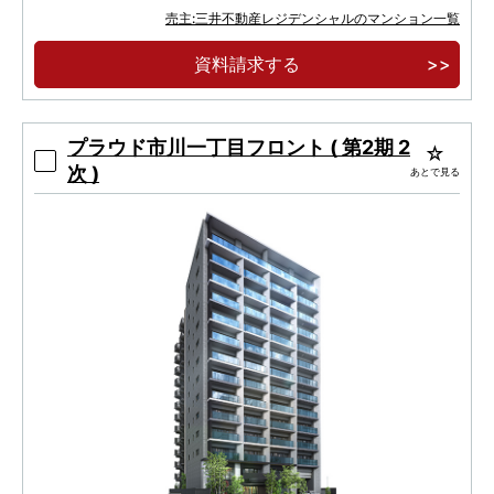
ワー
売主:三井不動産レジデンシャルのマンション一覧
公園を臨むラストタワーレジデンス
資料請求する
プラウド市川一丁目フロント ( 第2期 2
次 )
あとで見る