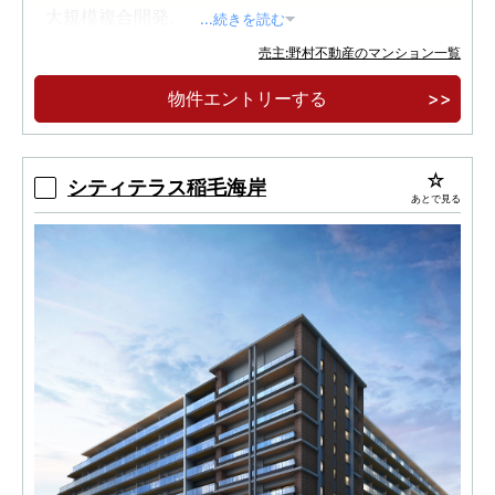
大規模複合開発。
...続きを読む
12,000㎡超キャンパスパーク中心、多世代が集
売主:野村不動産のマンション一覧
う新しいまち。
物件エントリーする
緑の並木道に囲まれた全512邸、西千葉レジデ
ンス アベニュー誕生。
シティテラス稲毛海岸
あとで見る