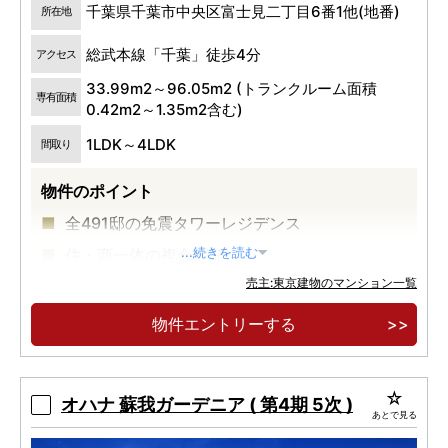
千葉県千葉市中央区富士見二丁目6番1他(地番)
所在地
総武本線「千葉」徒歩4分
アクセス
33.99m2～96.05m2 (トランクルーム面積
専有面積
0.42m2～1.35m2含む)
1LDK～4LDK
間取り
物件のポイント
全491邸の免震タワーレジデンス
住・商一体の複合開発
...続きを読む
売主:東京建物のマンション一覧
三越千葉店跡地 JR「千葉」駅徒歩４分
物件エントリーする
オハナ 蘇我ガーデニア ( 第4期 5次 )
あとで見る