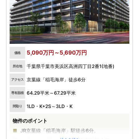
5,090万円～5,690万円
価格
千葉県千葉市美浜区高洲四丁目2番1(地番)
所在地
京葉線「稲毛海岸」徒歩6分
アクセス
64.29平米～67.29平米
専有面積
1LD・K+2S～3LD・K
間取り
物件のポイント
JR京葉線「稲毛海岸」駅徒歩6分。