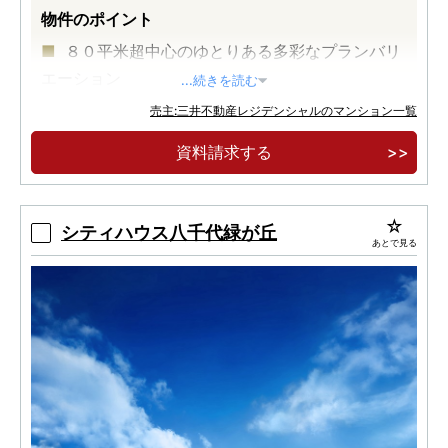
物件のポイント
８０平米超中心のゆとりある多彩なプランバリ
エーション
...続きを読む
大規模商業施設を日常使い「流山おおたかの
売主:三井不動産レジデンシャルのマンション一覧
森」駅徒歩圏
資料請求する
緑と空に包まれた地上７階建て全１６１邸のレ
ジデンス
シティハウス八千代緑が丘
あとで見る