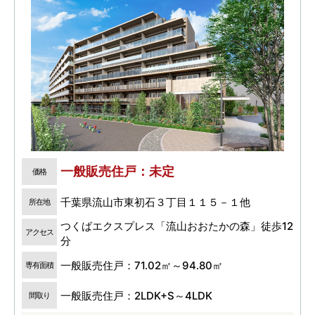
一般販売住戸：未定
価格
千葉県流山市東初石３丁目１１５－１他
所在地
つくばエクスプレス「流山おおたかの森」徒歩12
アクセス
分
一般販売住戸：71.02㎡～94.80㎡
専有面積
一般販売住戸：2LDK+S～4LDK
間取り