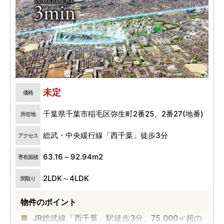
未定
価格
千葉県千葉市稲毛区弥生町2番25、2番27(地番)
所在地
総武・中央緩行線「西千葉」徒歩3分
アクセス
63.16～92.94m2
専有面積
2LDK～4LDK
間取り
物件のポイント
JR総武線「西千葉」駅徒歩3分、75,000㎡超の