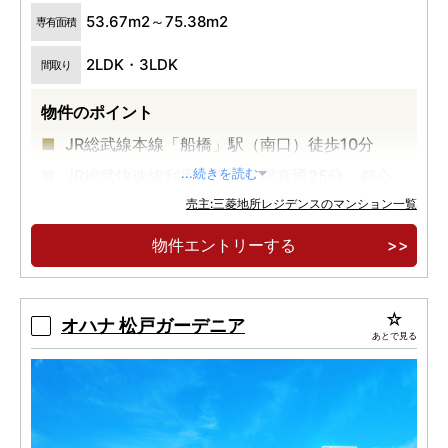
53.67m2～75.38m2
専有面積
2LDK・3LDK
間取り
物件のポイント
JR総武線本線「船橋」駅（南口）徒歩10分
JR総武快速線利用「東京」駅直通25分、都心
...続きを読む
の主要駅へダイレクトアクセス
売主:三菱地所レジデンスのマンション一覧
来場予約受付中
物件エントリーする
オハナ 松戸ガーデニア
あとで見る