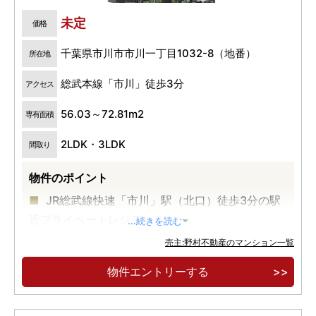
未定
価格
千葉県市川市市川一丁目1032-8（地番）
所在地
総武本線「市川」徒歩3分
アクセス
56.03～72.81m2
専有面積
2LDK・3LDK
間取り
物件のポイント
JR総武線快速「市川」駅（北口）徒歩3分の駅
近プライベートレジデンス
...続きを読む
「東京」駅直通19分、「新橋」駅直通23分、
売主:野村不動産のマンション一覧
「品川」駅直通28分の都心への直通アクセス
物件エントリーする
ガス衣類乾燥機「乾太くん」・食器棚・ディス
ポーザー・タッチレス水栓・玄関電子錠等、ハイ