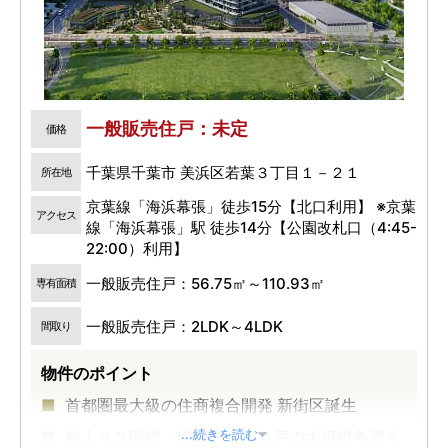
一般販売住戸：未定
価格
千葉県千葉市 美浜区若葉３丁目１－２１
所在地
京葉線「海浜幕張」徒歩15分【北口利用】 ※京葉
アクセス
線「海浜幕張」駅 徒歩14分【公園改札口（4:45-
22:00）利用】
一般販売住戸：56.75㎡～110.93㎡
専有面積
一般販売住戸：2LDK～4LDK
間取り
物件のポイント
首都圏最大級の住商複合開発 新街区誕生
地上４２階建・総戸数６５０戸の大規模免震タ
...続きを読む