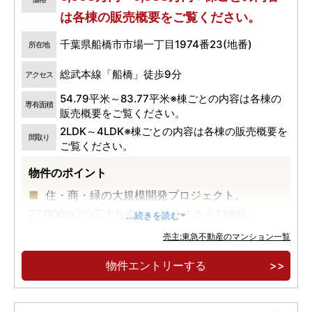
は各棟の販売概要をご覧ください。
千葉県船橋市市場一丁目1974番23(地番)
所在地
総武本線「船橋」徒歩9分
アクセス
54.79平米～83.77平米※棟ごとの内容は各棟の
専有面積
販売概要をご覧ください。
2LDK～4LDK※棟ごとの内容は各棟の販売概要を
間取り
ご覧ください。
物件のポイント
住・商・緑の大規模開発プロジェクト。
27,000m2の広大な敷地に誕生する全738邸。
...続きを読む
2駅4路線利用可。JR総武快速線「船橋」駅徒
売主:東急不動産のマンション一覧
歩9分～11分。東京へ26分。
物件エントリーする
キッズルーム、DIYルームなど８つの共用施
設。南向き中心×70m2台中心。