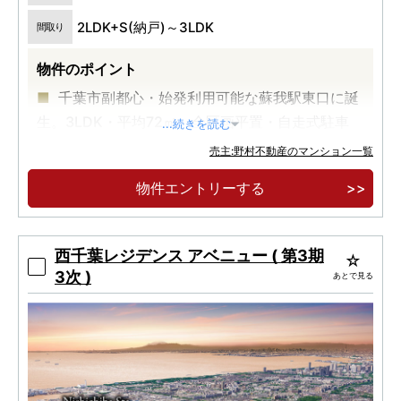
2LDK+S(納戸)～3LDK
間取り
物件のポイント
千葉市副都心・始発利用可能な蘇我駅東口に誕
生。3LDK・平均72㎡。全区画平置・自走式駐車
...続きを読む
場。
売主:野村不動産のマンション一覧
物件エントリーする
西千葉レジデンス アベニュー ( 第3期
3次 )
あとで見る