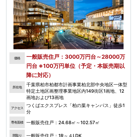
一般販売住戸：3000万円台～28000万
価格
円台 ※100万円単位（予定・本販売期以
降に対応）
千葉県柏市柏都市計画事業柏北部中央地区一体型
所在地
特定土地区画整理事業地区内149街区1画地、12
画地および13画地
つくばエクスプレス「柏の葉キャンパス」徒歩1
アクセス
分
一般販売住戸：24.68㎡～102.57㎡
専有面積
一般販売住戸：1R～４LDK
間取り