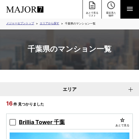
あとで見る
最近見た
リスト
物件
メジャーセブントップ
エリアから探す
千葉県のマンション一覧
千葉県のマンション一覧
エリア
16
件 見つかりました
Brillia Tower 千葉
あとで見る