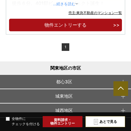
徒歩６分。401邸ビックプロジェクト誕生！
...続きを読む
駐車場100％完備。フィットネスルーム・サウ
売主:東急不動産のマンション一覧
ナ・ワークスペース他、ウェルビーイングな共用
物件エントリーする
施設。
ZEH-Oriented 、太陽光発電、地産地消のマル
シェ開催他、環境配慮の先進技術やサービス導
1
入。
関東地区の市区
都心3区
城東地区
城西地区
全物件に
資料請求・
あとで見る
物件エントリー
チェックを付ける
城南地区