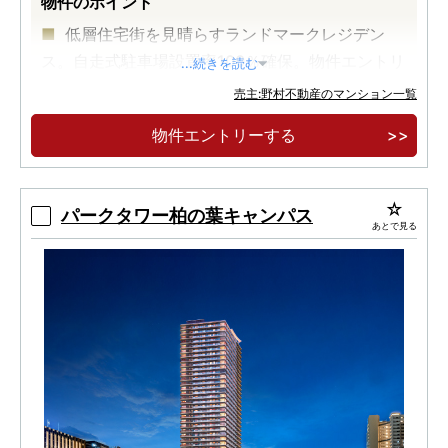
物件のポイント
低層住宅街を見晴らすランドマークレジデン
ス。自走式駐車場設置率100％確保。物件エントリ
...続きを読む
ー受付開始
売主:野村不動産のマンション一覧
物件エントリーする
パークタワー柏の葉キャンパス
あとで見る