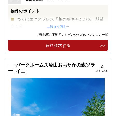
物件のポイント
つくばエクスプレス「柏の葉キャンパス」駅徒
歩１分
...続きを読む
地上４３階建て、柏の葉エリア最高層免震タワ
売主:三井不動産レジデンシャルのマンション一覧
ー
資料請求する
「三井不動産グループ」によるミクストユース
の街の駅前開発
パークホームズ流山おおたかの森ソラ
イエ
あとで見る