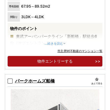
67.95～89.52m2
専有面積
3LDK～4LDK
間取り
物件のポイント
東武アーバンパークライン「新船橋」駅徒歩6
分（サブエントランスより5分）
...続きを読む
総戸数1,224戸の大規模レジデンス
売主:野村不動産のマンション一覧
JR総武線「船橋」駅まで1駅2分
物件エントリーする
パークホームズ船橋
あとで見る