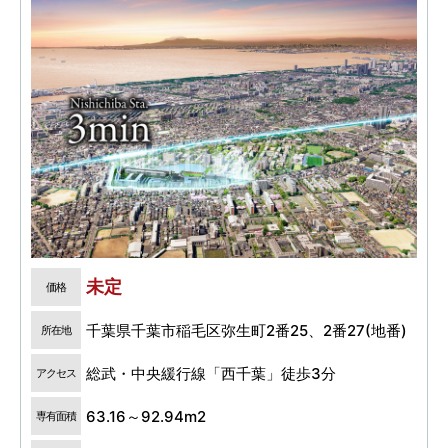
未定
価格
千葉県千葉市稲毛区弥生町2番25、2番27(地番)
所在地
総武・中央緩行線「西千葉」徒歩3分
アクセス
63.16～92.94m2
専有面積