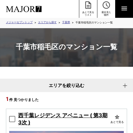
あとで見る
最近見た
リスト
物件
メジャーセブントップ
エリアから探す
千葉県
千葉市稲毛区のマンション一覧
千葉市稲毛区のマンション一覧
エリアを絞り込む
1
件 見つかりました
西千葉レジデンス アベニュー ( 第3期
3次 )
あとで見る