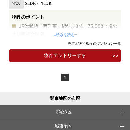
2LDK～4LDK
間取り
物件のポイント
JR総武線「西千葉」駅徒歩3分、75,000㎡超の
大規模複合開発。
...続きを読む
12,000㎡超キャンパスパーク中心、多世代が集
売主:野村不動産のマンション一覧
う新しいまち。
物件エントリーする
緑の並木道に囲まれた全512邸、西千葉レジデ
ンス アベニュー誕生。
1
関東地区の市区
都心3区
城東地区