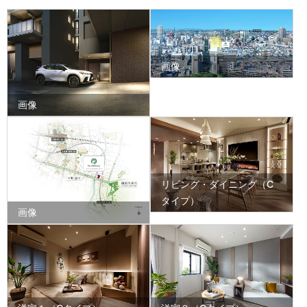
画像
画像
リビング・ダイニング（C
タイプ）
画像