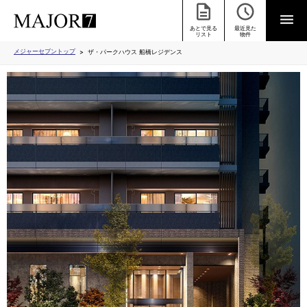
あとで見る
最近見た
リスト
物件
メジャーセブントップ
ザ・パークハウス 船橋レジデンス