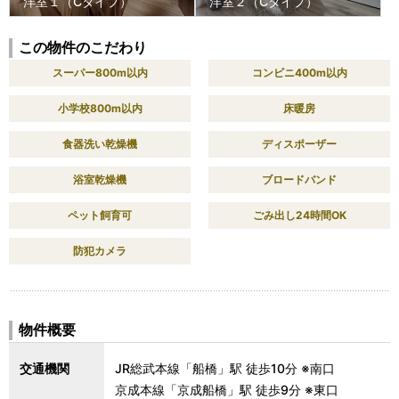
洋室１（Cタイプ）
洋室２（Cタイプ）
この物件のこだわり
スーパー800m以内
コンビニ400m以内
小学校800m以内
床暖房
食器洗い乾燥機
ディスポーザー
浴室乾燥機
ブロードバンド
ペット飼育可
ごみ出し24時間OK
防犯カメラ
物件概要
交通機関
JR総武本線「船橋」駅 徒歩10分 ※南口
京成本線「京成船橋」駅 徒歩9分 ※東口