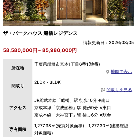
ザ・パークハウス 船橋レジデンス
情報更新日：2026/08/05
58,580,000円～85,980,000円
千葉県船橋市宮本1丁目6番1(地番)
所在地
地図で表示
2LDK・3LDK
間取り
間取りを見る
JR総武本線「船橋」駅 徒歩10分 ※南口
アクセス
京成本線「京成船橋」駅 徒歩9分 ※東口
京成本線「大神宮下」駅 徒歩6分 ※駅舎
1,277.38㎡(売買対象面積)、1,277.30㎡(建築確認
専有面積
対象面積)