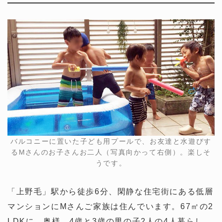
バルコニーに置いた子ども用プールで、お友達と水遊びす
るMさんのお子さんお二人（写真向かって右側）。楽しそ
うです。
「上野毛」駅から徒歩6分、閑静な住宅街にある低層
マンションにMさんご家族は住んでいます。67㎡の2
LDKに、奥様、4歳と3歳の男の子2人の4人暮らし。