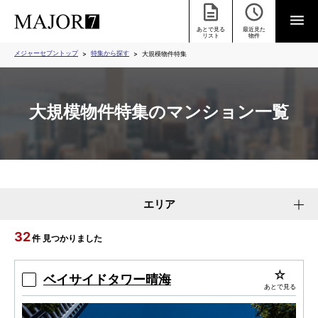
あとで見る
最近見た
リスト
物件
メジャーセブントップ
特集から探す
大規模物件特集
大規模物件特集のマンション一覧
エリア
32
件 見つかりました
ベイサイドタワー晴海
あとで見る