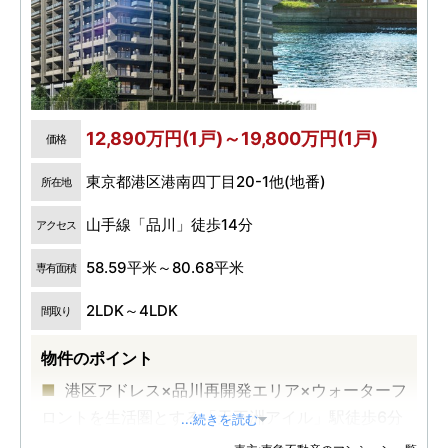
12,890万円(1戸)～19,800万円(1戸)
価格
東京都港区港南四丁目20-1他(地番)
所在地
山手線「品川」徒歩14分
アクセス
58.59平米～80.68平米
専有面積
2LDK～4LDK
間取り
物件のポイント
港区アドレス×品川再開発エリア×ウォーターフ
ロントを生活圏とする「天王洲アイル」駅徒歩6分
...続きを読む
の地に誕生