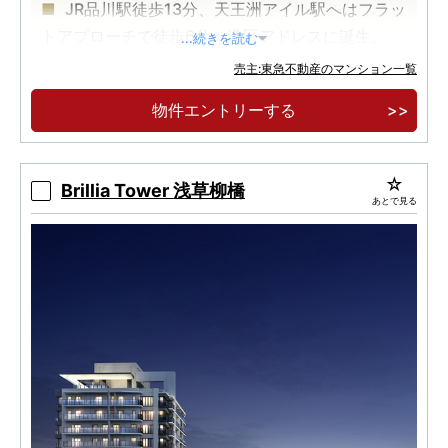
JR品川駅徒歩13分、天王洲アイル駅へはフラッ
トアプローチで徒歩6分。港区アドレスに誕生。
...続きを読む
都心を豊かに暮らす定期転借地権付レジデン
売主:東急不動産のマンション一覧
ス。東京海洋大学の敷地内に出入りが可能な総戸
物件エントリーする
数216邸。
低炭素建築物認定取得予定、専用庭付きタイプ
を含む25タイプの多彩なプランバリエーション。
Brillia Tower 浅草柳橋
あとで見る