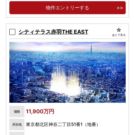
ペデストリアンデッキで直結 徒歩3分
物件エントリーする
躍動と成熟、進化する池袋 煌めき移ろう都心の
空を窓辺に飾る日常へ
シティテラス赤羽THE EAST
あとで見る
11,900万円
価格
東京都北区神谷二丁目51番1（地番）
所在地