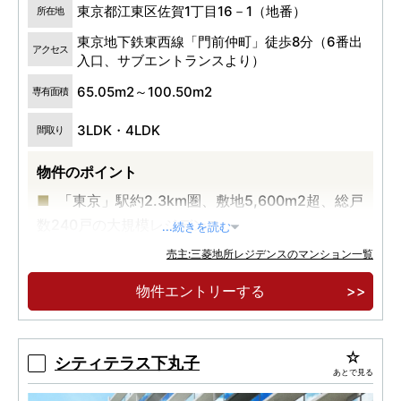
東京都江東区佐賀1丁目16－1（地番）
所在地
東京地下鉄東西線「門前仲町」徒歩8分（6番出
アクセス
入口、サブエントランスより）
65.05m2～100.50m2
専有面積
3LDK・4LDK
間取り
物件のポイント
「東京」駅約2.3km圏、敷地5,600m2超、総戸
数240戸の大規模レジデンス
...続きを読む
東京メトロ東西線・都営大江戸線「門前仲町」
売主:三菱地所レジデンスのマンション一覧
駅、東京メトロ半蔵門線「水天宮前」駅の2駅3路
物件エントリーする
線利用可能
3LDK 65.05m2 9,800万円台～※100万円単位
シティテラス下丸子
あとで見る