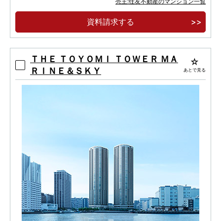
売主:住友不動産のマンション一覧
中央区最高層58階建、超高層大規模再開発タワ
ーレジデンス。
資料請求する
ＴＨＥ ＴＯＹＯＭＩ ＴＯＷＥＲ ＭＡ
ＲＩＮＥ＆ＳＫＹ
あとで見る