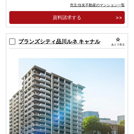
「芝浦ふ頭」駅徒歩５分 JR 山手線を含む 3 駅
売主:住友不動産のマンション一覧
5 路線 都心の主要エリアが直通 10 分圏内
資料請求する
≪充実の共用施設≫スカイラウンジ、ゲストル
ーム、フィットネスルーム、テレワークラウンジ
ブランズシティ品川ルネ キャナル
あとで見る