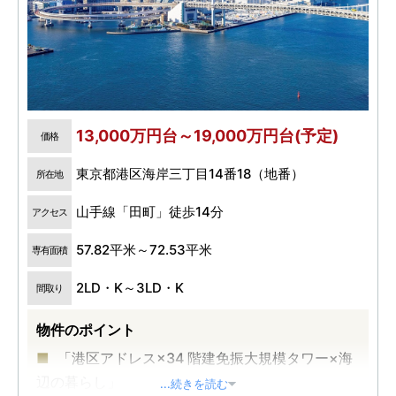
13,000万円台～19,000万円台(予定)
価格
東京都港区海岸三丁目14番18（地番）
所在地
山手線「田町」徒歩14分
アクセス
57.82平米～72.53平米
専有面積
2LD・K～3LD・K
間取り
物件のポイント
「港区アドレス×34 階建免振大規模タワー×海
辺の暮らし」
...続きを読む