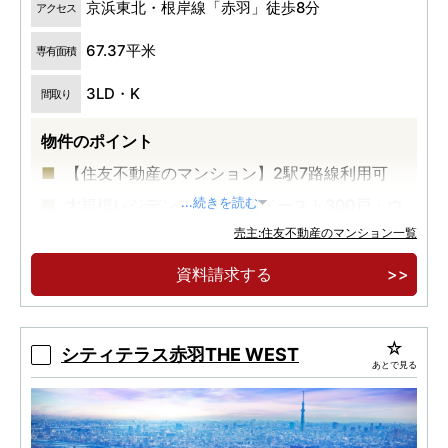
京浜東北・根岸線「赤羽」徒歩8分
アクセス
67.37平米
専有面積
3LD・K
間取り
物件のポイント
【住友不動産のマンション】2駅7路線利用可
大規模レジデンス全438邸(イースト300戸・ウ
...続きを読む
エスト138戸)
売主:住友不動産のマンション一覧
JR「赤羽」駅徒歩8分(イースト)・徒歩7分(ウ
資料請求する
エスト)、3LDK中心
シティテラス赤羽THE WEST
あとで見る