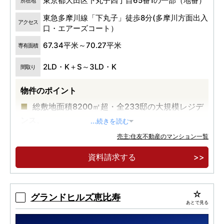
東京都大田区下丸子四丁目65番1の一部（地番）
所在地
東急多摩川線「下丸子」徒歩8分(多摩川方面出入
アクセス
口・エアーズコート）
67.34平米～70.27平米
専有面積
2LD・K＋S～3LD・K
間取り
物件のポイント
総敷地面積8200㎡超・全233邸の大規模レジデ
ンス。
...続きを読む
東急多摩川線「鵜の木」駅より7分、大田区下
売主:住友不動産のマンション一覧
丸子に堂々竣工。
資料請求する
都心近接立地、多摩川の自然に寄り添う暮ら
し。
グランドヒルズ恵比寿
あとで見る