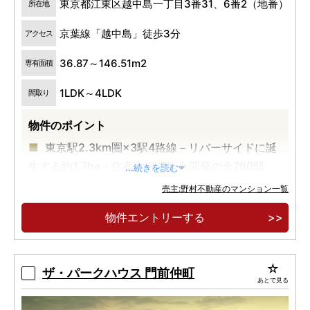
東京都江東区越中島一丁目3番31、6番2（地番）
所在地
京葉線「越中島」徒歩3分
アクセス
36.87～146.51m2
専有面積
1LDK～4LDK
間取り
物件のポイント
東京駅2.3km圏×3駅4路線－リバーサイドに誕
生する約1.7ha・住商大規模複合開発の全780邸
...続きを読む
京葉線「越中島」駅徒歩3分、東西線・都営大
売主:野村不動産のマンション一覧
江戸線「門前仲町」駅徒歩7分、有楽町線「月島」
物件エントリーする
駅徒歩9分
「東京」駅直通4分、「日本橋」駅直通4分、
「大手町」直通6分ー3駅4路線利用可能な都心アク
ザ・パークハウス 門前仲町
あとで見る
セス性