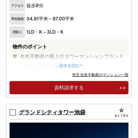
徒歩9分
アクセス
34.81平米～87.00平米
専有面積
1LD・K～3LD・K
間取り
物件のポイント
住友不動産の最上位タワーマンションプランド
「グランドシティタワー」。
...続きを読む
進化を続ける再開発エリアに誕生する、大規模
売主:住友不動産のマンション一覧
免震タワーレジデンス。
資料請求する
JR中央線快速で新宿駅直通１駅５分、東京駅直
通19分。東京メトロ東西線で大手町もダイレク
ト。
グランドシティタワー池袋
あとで見る