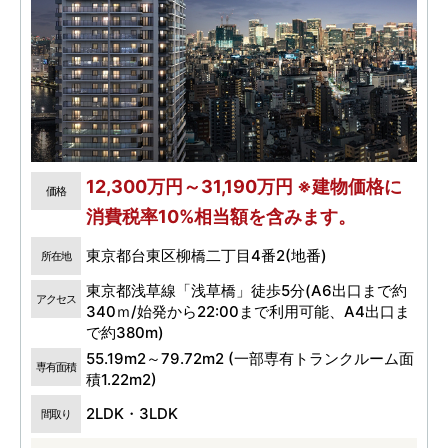
12,300万円～31,190万円 ※建物価格に
価格
消費税率10%相当額を含みます。
東京都台東区柳橋二丁目4番2(地番)
所在地
東京都浅草線「浅草橋」徒歩5分(A6出口まで約
アクセス
340ｍ/始発から22:00まで利用可能、A4出口ま
で約380m)
55.19m2～79.72m2 (一部専有トランクルーム面
専有面積
積1.22m2)
2LDK・3LDK
間取り