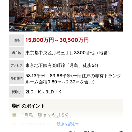
15,800万円～30,500万円
価格
東京都中央区月島三丁目3300番他（地番）
所在地
東京地下鉄有楽町線「月島」徒歩5分
アクセス
58.13平米～83.68平米(一部住戸の専有トランク
専有面積
ルーム面積0.89㎡～2.32㎡を含む)
2LD・K～3LD・K
間取り
物件のポイント
「月島」駅まで徒歩5分。
総戸数1,285戸。
...続きを読む