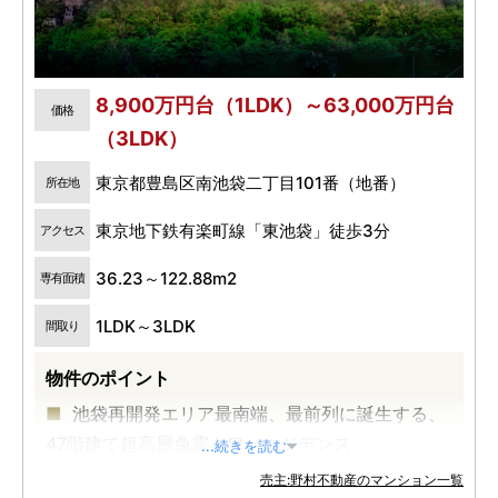
8,900万円台（1LDK）～63,000万円台
価格
（3LDK）
東京都豊島区南池袋二丁目101番（地番）
所在地
東京地下鉄有楽町線「東池袋」徒歩3分
アクセス
36.23～122.88m2
専有面積
1LDK～3LDK
間取り
物件のポイント
池袋再開発エリア最南端、最前列に誕生する、
47階建て超高層免震タワーレジデンス
...続きを読む
JR「池袋」駅徒歩10分、有楽町線「東池袋」駅
売主:野村不動産のマンション一覧