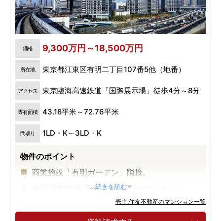
9,300万円～18,500万円
価格
東京都江東区有明二丁目107番5他（地番）
所在地
東京臨海高速鉄道「国際展示場」徒歩4分～8分
アクセス
43.18平米～72.76平米
専有面積
1LD・K～3LD・K
間取り
物件のポイント
商業施設「有明ガーデン」隣接。
全1539邸の免震トリプルタワーマンション。
...続きを読む
売主:住友不動産のマンション一覧
実物体感、竣工済マンション