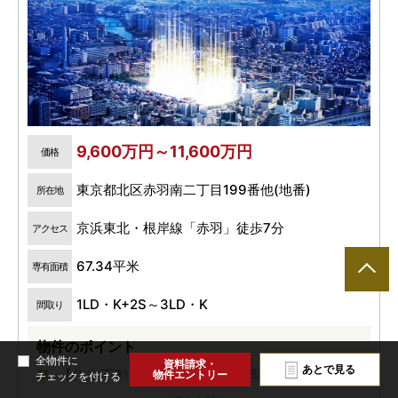
9,600万円～11,600万円
価格
東京都北区赤羽南二丁目199番他(地番)
所在地
京浜東北・根岸線「赤羽」徒歩7分
アクセス
67.34平米
専有面積
1LD・K+2S～3LD・K
間取り
物件のポイント
全物件に
資料請求・
あとで見る
【住友不動産のマンション】2駅7路線利用可
物件エントリー
チェックを付ける