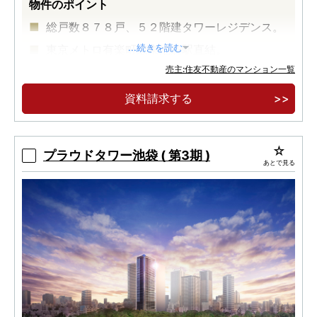
物件のポイント
総戸数８７８戸、５２階建タワーレジデンス。
東京メトロ有楽町線東池袋駅直結。
...続きを読む
売主:住友不動産のマンション一覧
JR山手線池袋駅徒歩9分。
資料請求する
プラウドタワー池袋 ( 第3期 )
あとで見る