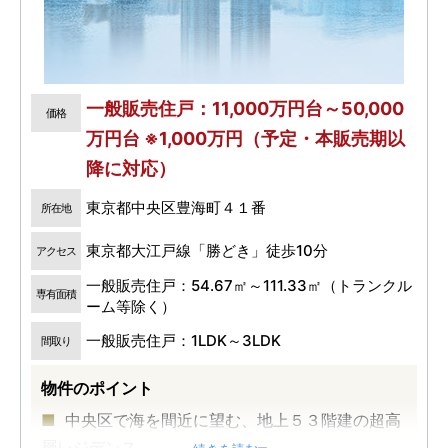
一般販売住戸：11,000万円台～50,000
価格
万円台 ※1,000万円（予定・本販売期以
降に対応）
東京都中央区豊海町４１番
所在地
東京都大江戸線「勝どき」徒歩10分
アクセス
一般販売住戸：54.67㎡～111.33㎡（トランクル
専有面積
ーム等除く）
一般販売住戸：1LDK～3LDK
間取り
物件のポイント
中央区で海を間近に望む、地上５３階建の超高
層レジデンス