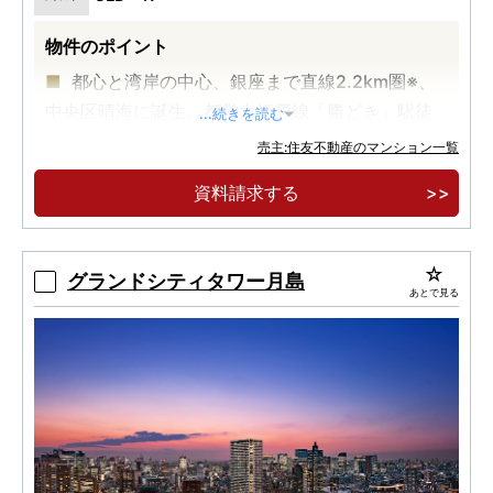
物件のポイント
都心と湾岸の中心、銀座まで直線2.2km圏※、
中央区晴海に誕生。都営大江戸線「勝どき」駅徒
...続きを読む
歩7分。
売主:住友不動産のマンション一覧
地上33階建・全352邸の免震構造・大規模タワ
資料請求する
ーレジデンス。広大な敷地に緑豊かなランドスケ
ープ。
【実物見学可能】格調高いエントランスホール
グランドシティタワー月島
あとで見る
と迎賓のグランドロビー、ホテルライクな内廊
下。