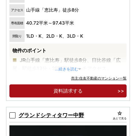
山手線「恵比寿」徒歩8分
アクセス
40.72平米～97.43平米
専有面積
1LD・K、2LD・K、3LD・K
間取り
物件のポイント
JR山手線「恵比寿」駅徒歩8分、日比谷線「広
尾」駅徒歩13分・2駅5路線マルチアクセス。
...続きを読む
JR山手線の内側立地・恵比寿駅エリア最大・地
売主:住友不動産のマンション一覧
上 23 階建全310邸の大規模制震タワーマ ンショ
資料請求する
ン。
豊富な間取り・コンシェルジュサービス・各階
ゴミ置場・車寄せ・パーティールーム・オー ナー
グランドシティタワー中野
あとで見る
ズスイート。