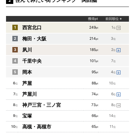
住んでみたい街ランキング 関西圏
2
獲得pt
前回順位
※
西宮北口
1
249
1
pt
位
梅田・大阪
2
214
3
pt
位
夙川
3
185
2
pt
位
千里中央
4
101
7
pt
位
岡本
5
95
4
pt
位
芦屋
6
88
10
位
pt
位
芦屋川
7
74
6
位
pt
位
神戸三宮・三ノ宮
8
73
8
位
pt
位
宝塚
9
66
14
位
pt
位
高槻・高槻市
10
65
11
位
pt
位