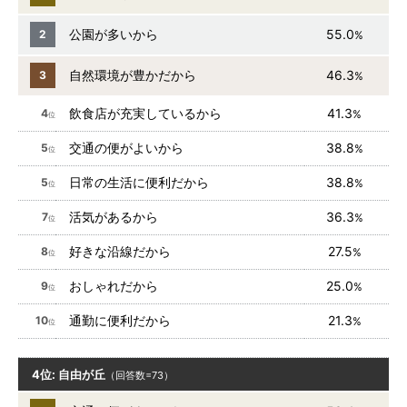
公園が多いから
55.0
2
%
自然環境が豊かだから
46.3
3
%
飲食店が充実しているから
41.3
4
%
位
交通の便がよいから
38.8
5
%
位
日常の生活に便利だから
38.8
5
%
位
活気があるから
36.3
7
%
位
好きな沿線だから
27.5
8
%
位
おしゃれだから
25.0
9
%
位
通勤に便利だから
21.3
10
%
位
4位: 自由が丘
（回答数=73）