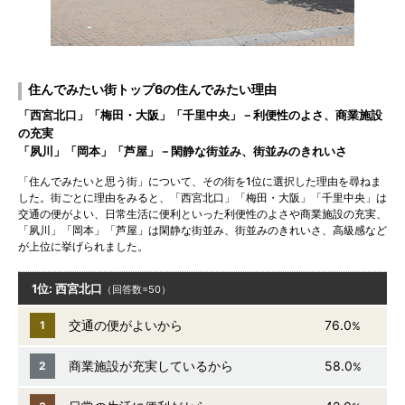
住んでみたい街トップ6の住んでみたい理由
「西宮北口」「梅田・大阪」「千里中央」－利便性のよさ、商業施設
の充実
「夙川」「岡本」「芦屋」－閑静な街並み、街並みのきれいさ
「住んでみたいと思う街」について、その街を1位に選択した理由を尋ねま
した。街ごとに理由をみると、「西宮北口」「梅田・大阪」「千里中央」は
交通の便がよい、日常生活に便利といった利便性のよさや商業施設の充実、
「夙川」「岡本」「芦屋」は閑静な街並み、街並みのきれいさ、高級感など
が上位に挙げられました。
1位: 西宮北口
（回答数=50）
交通の便がよいから
76.0
1
%
商業施設が充実しているから
58.0
2
%