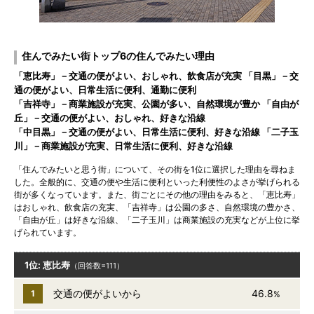
住んでみたい街トップ6の住んでみたい理由
「恵比寿」－交通の便がよい、おしゃれ、飲食店が充実 「目黒」－交
通の便がよい、日常生活に便利、通勤に便利
「吉祥寺」－商業施設が充実、公園が多い、自然環境が豊か 「自由が
丘」－交通の便がよい、おしゃれ、好きな沿線
「中目黒」－交通の便がよい、日常生活に便利、好きな沿線 「二子玉
川」－商業施設が充実、日常生活に便利、好きな沿線
「住んでみたいと思う街」について、その街を1位に選択した理由を尋ねま
した。全般的に、交通の便や生活に便利といった利便性のよさが挙げられる
街が多くなっています。また、街ごとにその他の理由をみると、「恵比寿」
はおしゃれ、飲食店の充実、「吉祥寺」は公園の多さ、自然環境の豊かさ、
「自由が丘」は好きな沿線、「二子玉川」は商業施設の充実などが上位に挙
げられています。
1位: 恵比寿
（回答数=111）
交通の便がよいから
46.8
1
%