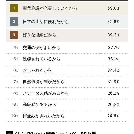
商業施設が充実しているから
59.0
1
%
日常の生活に便利だから
42.6
2
%
好きな沿線だから
39.3
3
%
交通の便がよいから
37.7
4
%
位
洗練されているから
36.1
5
%
位
おしゃれだから
34.4
6
%
位
自然環境が豊かだから
32.8
7
%
位
ステータス感があるから
26.2
8
%
位
高級感があるから
26.2
8
%
位
街並みがきれいだから
24.6
10
%
位