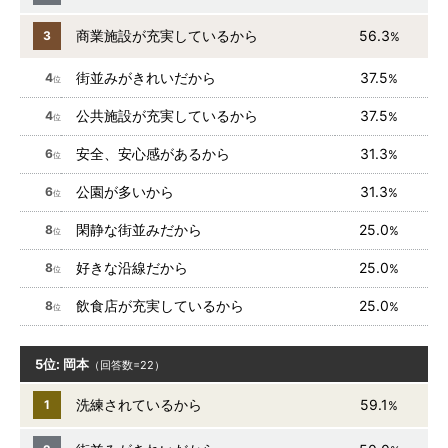
商業施設が充実しているから
56.3
3
%
街並みがきれいだから
37.5
4
%
位
公共施設が充実しているから
37.5
4
%
位
安全、安心感があるから
31.3
6
%
位
公園が多いから
31.3
6
%
位
閑静な街並みだから
25.0
8
%
位
好きな沿線だから
25.0
8
%
位
飲食店が充実しているから
25.0
8
%
位
5位: 岡本
（回答数=22）
洗練されているから
59.1
1
%