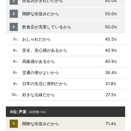
街並みがきれいだから
50.0
2
%
閑静な街並みだから
50.0
2
%
飲食店が充実しているから
50.0
2
%
おしゃれだから
45.5
5
%
位
安全、安心感があるから
40.9
6
%
位
高級感があるから
40.9
6
%
位
交通の便がよいから
36.4
8
%
位
日常の生活に便利だから
31.8
9
%
位
好きな沿線だから
27.3
10
%
位
6位: 芦屋
（回答数=14）
閑静な街並みだから
71.4
1
%