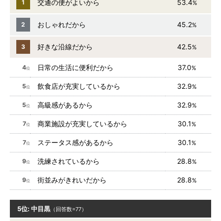
交通の便がよいから
53.4
1
%
おしゃれだから
45.2
2
%
好きな沿線だから
42.5
3
%
日常の生活に便利だから
37.0
4
%
位
飲食店が充実しているから
32.9
5
%
位
高級感があるから
32.9
5
%
位
商業施設が充実しているから
30.1
7
%
位
ステータス感があるから
30.1
7
%
位
洗練されているから
28.8
9
%
位
街並みがきれいだから
28.8
9
%
位
5位: 中目黒
（回答数=77）