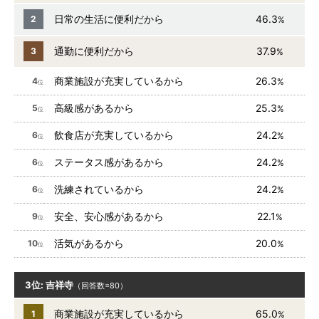
日常の生活に便利だから
46.3
2
%
通勤に便利だから
37.9
3
%
商業施設が充実しているから
26.3
4
%
位
高級感があるから
25.3
5
%
位
飲食店が充実しているから
24.2
6
%
位
ステータス感があるから
24.2
6
%
位
洗練されているから
24.2
6
%
位
安全、安心感があるから
22.1
9
%
位
活気があるから
20.0
10
%
位
3位: 吉祥寺
（回答数=80）
商業施設が充実しているから
65.0
1
%