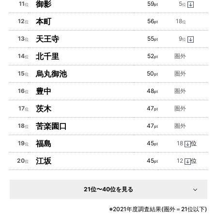
御影
11
59
5
位
pt
位
本町
12
56
18
位
pt
位
天王寺
13
55
9
位
pt
位
北千里
14
52
圏外
位
pt
烏丸御池
15
50
圏外
位
pt
豊中
16
48
圏外
位
pt
茨木
17
47
圏外
位
pt
苦楽園口
18
47
圏外
位
pt
福島
19
45
18
位
位
pt
江坂
20
45
12
位
位
pt
21位〜40位を見る
2021年度調査結果(圏外＝21位以下)