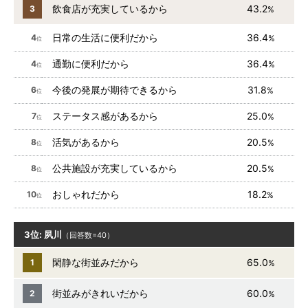
飲食店が充実しているから
43.2
3
%
日常の生活に便利だから
36.4
4
%
位
通勤に便利だから
36.4
4
%
位
今後の発展が期待できるから
31.8
6
%
位
ステータス感があるから
25.0
7
%
位
活気があるから
20.5
8
%
位
公共施設が充実しているから
20.5
8
%
位
おしゃれだから
18.2
10
%
位
3位: 夙川
（回答数=40）
閑静な街並みだから
65.0
1
%
街並みがきれいだから
60.0
2
%