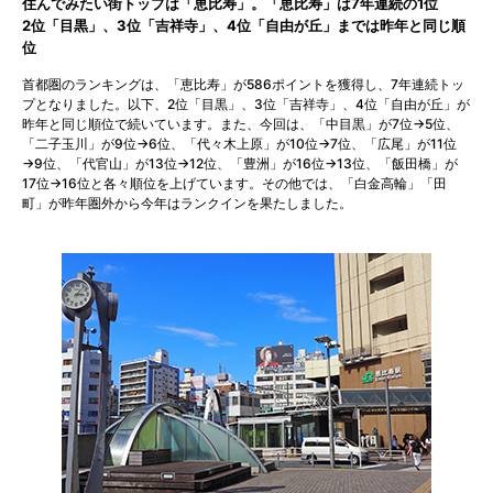
住んでみたい街トップは「恵比寿」。「恵比寿」は7年連続の1位
2位「目黒」、3位「吉祥寺」、4位「自由が丘」までは昨年と同じ順
位
首都圏のランキングは、「恵比寿」が586ポイントを獲得し、7年連続トッ
プとなりました。以下、2位「目黒」、3位「吉祥寺」、4位「自由が丘」が
昨年と同じ順位で続いています。また、今回は、「中目黒」が7位→5位、
「二子玉川」が9位→6位、「代々木上原」が10位→7位、「広尾」が11位
→9位、「代官山」が13位→12位、「豊洲」が16位→13位、「飯田橋」が
17位→16位と各々順位を上げています。その他では、「白金高輪」「田
町」が昨年圏外から今年はランクインを果たしました。