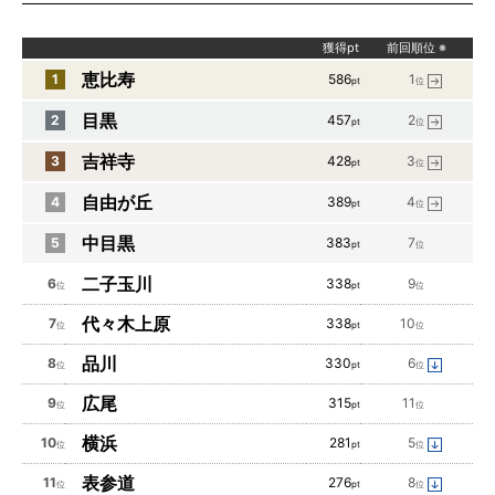
獲得pt
前回順位
※
恵比寿
1
586
1
pt
位
目黒
2
457
2
pt
位
吉祥寺
3
428
3
pt
位
自由が丘
4
389
4
pt
位
中目黒
5
383
7
pt
位
二子玉川
6
338
9
位
pt
位
代々木上原
7
338
10
位
pt
位
品川
8
330
6
位
pt
位
広尾
9
315
11
位
pt
位
横浜
10
281
5
位
pt
位
表参道
11
276
8
位
pt
位