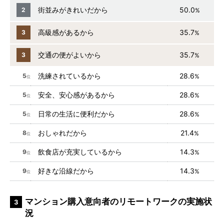
街並みがきれいだから
50.0
2
%
高級感があるから
35.7
3
%
交通の便がよいから
35.7
3
%
洗練されているから
28.6
5
%
位
安全、安心感があるから
28.6
5
%
位
日常の生活に便利だから
28.6
5
%
位
おしゃれだから
21.4
8
%
位
飲食店が充実しているから
14.3
9
%
位
好きな沿線だから
14.3
9
%
位
マンション購入意向者のリモートワークの実施状
3
況