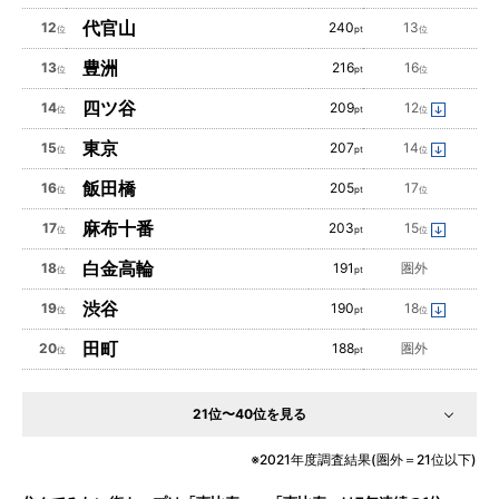
代官山
12
240
13
位
pt
位
豊洲
13
216
16
位
pt
位
四ツ谷
14
209
12
位
pt
位
東京
15
207
14
位
pt
位
飯田橋
16
205
17
位
pt
位
麻布十番
17
203
15
位
pt
位
白金高輪
18
191
圏外
位
pt
渋谷
19
190
18
位
pt
位
田町
20
188
圏外
位
pt
21位〜40位を見る
2021年度調査結果(圏外＝21位以下)