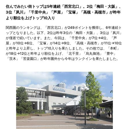
住んでみたい街トップは5年連続「西宮北口」。2位「梅田・大阪」、
3位「夙川」「千里中央」「芦屋」「宝塚」「高槻・高槻市」が昨年
より順位を上げトップ10入り
関西圏のランキングは、「西宮北口」が249ポイントを獲得し、6年連続ト
ップとなりました。以下、2位は昨年3位の「梅田・大阪」、3位は「夙川」
が僅差で続いています。また、今回は、「千里中央」が7位→4位、「芦
屋」が10位→6位、「宝塚」が14位→9位、「高槻・高槻市」が11位→10位
と昨年より上昇し、トップ10入りを果たしました。その他では、「本町」
が18位→12位と昨年より順位を上げ、「北千里」「烏丸御池」「豊中」
「茨木」「苦楽園口」が昨年圏外から今年はランクインを果たしました。