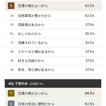
交通の便がよいから
42.5
3
%
自然環境が豊かだから
42.5
3
%
位
高級感があるから
37.5
5
%
位
おしゃれだから
35.0
６
%
位
洗練されているから
32.5
7
%
位
ステータス感があるから
27.5
8
%
位
好きな沿線だから
27.5
8
%
位
安全、安心感があるから
27.5
8
%
位
4位: 千里中央
（回答数=16）
交通の便がよいから
68.8
1
%
日常の生活に便利だから
62.5
2
%