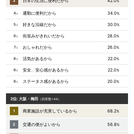
日常の生活に便利だから
42.0
3
%
通勤に便利だから
34.0
4
%
位
好きな沿線だから
30.0
5
%
位
街並みがきれいだから
28.0
6
%
位
おしゃれだから
26.0
7
%
位
活気があるから
22.0
8
%
位
安全、安心感があるから
22.0
8
%
位
ステータス感があるから
20.0
8
%
位
2位: 大阪・梅田
（回答数=44）
商業施設が充実しているから
68.2
1
%
交通の便がよいから
56.8
2
%