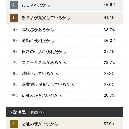
おしゃれだから
45.9
2
%
飲食店が充実しているから
41.4
3
%
高級感があるから
38.7
4
%
位
通勤に便利だから
36.0
5
%
位
日常の生活に便利だから
35.1
6
%
位
ステータス感があるから
29.7
7
%
位
洗練されているから
27.9
8
%
位
商業施設が充実しているから
27.0
9
%
位
街並みがきれいだから
20.7
10
%
位
2位: 目黒
（回答数=95）
交通の便がよいから
57.9
1
%