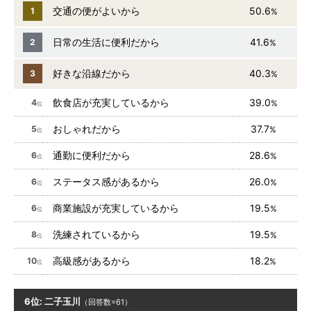
交通の便がよいから
50.6
1
%
日常の生活に便利だから
41.6
2
%
好きな沿線だから
40.3
3
%
飲食店が充実しているから
39.0
4
%
位
おしゃれだから
37.7
5
%
位
通勤に便利だから
28.6
6
%
位
ステータス感があるから
26.0
6
%
位
商業施設が充実しているから
19.5
6
%
位
洗練されているから
19.5
8
%
位
高級感があるから
18.2
10
%
位
6位: 二子玉川
（回答数=61）