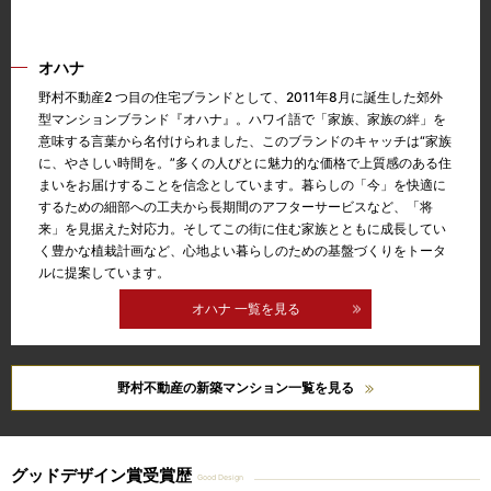
オハナ
野村不動産2 つ目の住宅ブランドとして、2011年8月に誕生した郊外
型マンションブランド『オハナ』。ハワイ語で「家族、家族の絆」を
意味する言葉から名付けられました、このブランドのキャッチは“家族
に、やさしい時間を。”多くの人びとに魅力的な価格で上質感のある住
まいをお届けすることを信念としています。暮らしの「今」を快適に
するための細部への工夫から長期間のアフターサービスなど、「将
来」を見据えた対応力。そしてこの街に住む家族とともに成長してい
く豊かな植栽計画など、心地よい暮らしのための基盤づくりをトータ
ルに提案しています。
オハナ 一覧を見る
野村不動産の新築マンション一覧を見る
グッドデザイン賞受賞歴