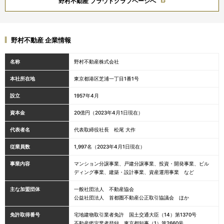
野村不動産 プラウドクラブページへ
野村不動産 企業情報
名称
野村不動産株式会社
本社所在地
東京都港区芝浦一丁目1番1号
設立
1957年4月
資本金
20億円（2023年4月1日現在）
代表者名
代表取締役社長 松尾 大作
従業員数
1,997名（2023年4月1日現在）
事業内容
マンション分譲事業、戸建分譲事業、投資・開発事業、ビル
ディング事業、建築・設計事業、資産運用事業 など
主な加盟団体
一般社団法人 不動産協会
公益社団法人 首都圏不動産公正取引協議会 ほか
免許取得番号
宅地建物取引業者免許 国土交通大臣（14）第1370号
不動産鑑定業者登録 東京都知事（1）第2660号