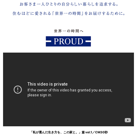
「私が選んだ生き方を、この家と。」篇 vol.1／CM30秒