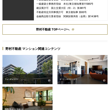
一級建築士事務所登録 本社/東京都知事第11565号
建設業許可 国土交通大臣（特－2）第361号
不動産特定共同事業許可 東京都知事 第83号
金融商品取引業者登録 関東財務局長（金商）第1438号
野村不動産 TOPページへ
野村不動産 マンション関連コンテンツ
フォトギャラリー
オーナーズストーリー
理想の住まいに出会える