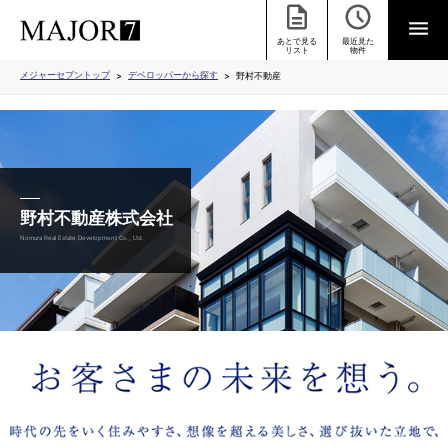
あとで見る
最近見た
ラインナップ
グッドデザイン賞
友の会
企業情報
リスト
物件
メジャーセブントップ
デベロッパーから探す
野村不動産
野村不動産株式会社