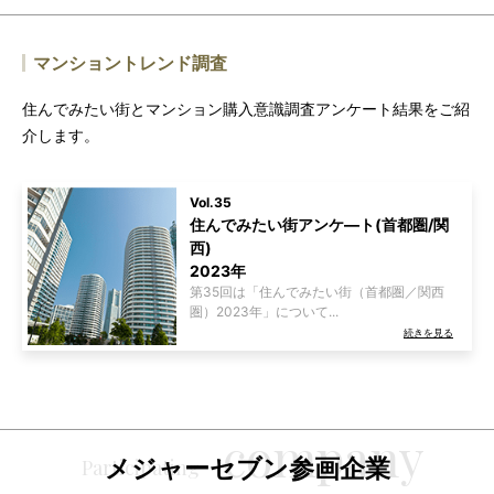
マンショントレンド調査
住んでみたい街とマンション購入意識調査アンケート結果をご紹
介します。
Vol.35
住んでみたい街アンケ―ト(首都圏/関
西)
2023年
第35回は「住んでみたい街（首都圏／関西
圏）2023年」について...
続きを見る
メジャーセブン参画企業