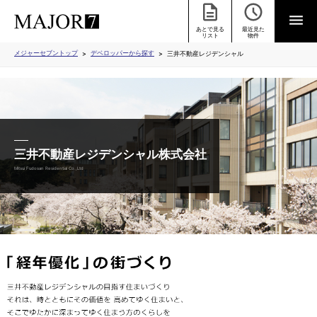
あとで見る
最近見た
ラインナップ
グッドデザイン賞
友の会
企業情報
リスト
物件
メジャーセブントップ
デベロッパーから探す
三井不動産レジデンシャル
三井不動産レジデンシャル株式会社