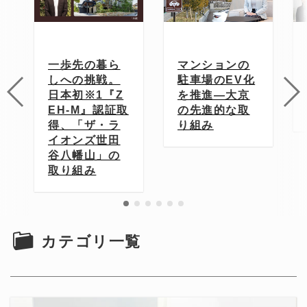
の暮ら
マンションの
新たなマンシ
挑戦。
駐車場のEV化
ョン選びの指
※1『Z
を推進—大京
標—大京の「Z
M』認証取
の先進的な取
EH-M」とは？
ザ・ラ
り組み
ズ世田
山」の
み
カテゴリ一覧