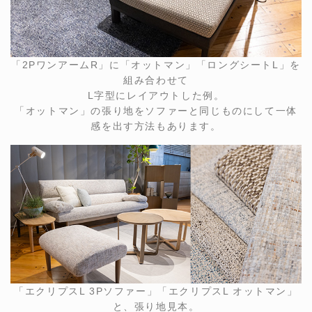
「2PワンアームR」に「オットマン」「ロングシートL」を
組み合わせて
L字型にレイアウトした例。
「オットマン」の張り地をソファーと同じものにして一体
感を出す方法もあります。
「エクリプスL 3Pソファー」「エクリプスL オットマン」
と、張り地見本。