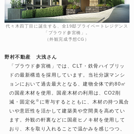
代々木四丁目に誕生する、全19邸プライベートレジデンス
「プラウド参宮橋」。
（外観完成予想CG）
野村不動産 大浅さん
「プラウド参宮橋」では、CLT・鉄骨ハイブリッ
ドの最新構造を採用しています。当社分譲マンシ
ョンにおいて過去最大となる、建物全体で約80㎥
の国産木材を使用。国産木材の利用は、CO2削
※
減・固定化
に寄与するとともに、木材の持つ風合
いや意匠性を活かして建築美や空間美を高めてい
ます。外観の軒裏などに国産ヒノキ材を使用して
おり、木を取り入れることで温かみを感じつつ、