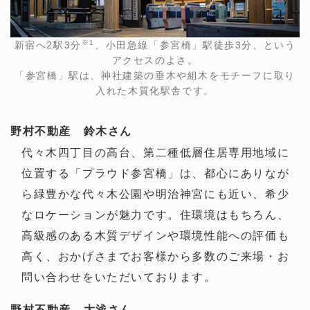
※1
新宿へ2駅3分
、小田急線「参宮橋」駅徒歩3分、という
アクセスのよさ。
「参宮橋」駅は、神社建築の垂木や組木をモチーフに取り
入れた木質化駅舎です。
野村不動産 鈴木さん
代々木四丁目の高台、第二種低層住居専用地域に
位置する「プラウド参宮橋」は、都心にありなが
ら緑豊かな代々木公園や明治神宮にも近い、希少
なロケーションが魅力です。住環境はもちろん、
高級感のある木質デザインや環境性能への評価も
高く、おかげさまでお客様から多数のご来場・お
問い合わせをいただいております。
野村不動産 大浅さん