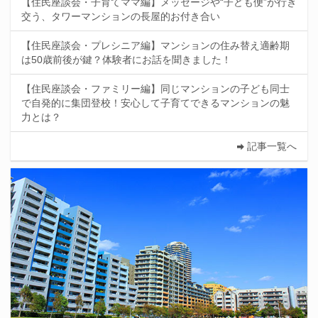
【住民座談会・子育てママ編】メッセージや“子ども便”が行き
交う、タワーマンションの長屋的お付き合い
【住民座談会・プレシニア編】マンションの住み替え適齢期
は50歳前後が鍵？体験者にお話を聞きました！
【住民座談会・ファミリー編】同じマンションの子ども同士
で自発的に集団登校！安心して子育てできるマンションの魅
力とは？
記事一覧へ