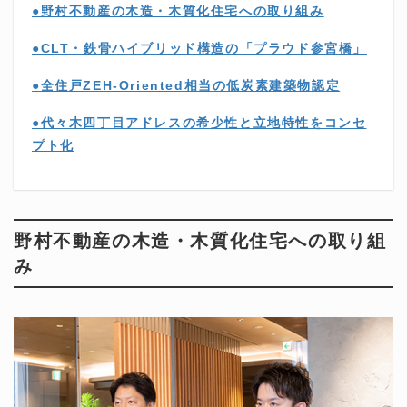
●野村不動産の木造・木質化住宅への取り組み
●CLT・鉄骨ハイブリッド構造の「プラウド参宮橋」
●全住戸ZEH-Oriented相当の低炭素建築物認定
●代々木四丁目アドレスの希少性と立地特性をコンセ
プト化
野村不動産の木造・木質化住宅への取り組
み