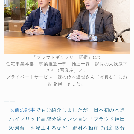
「プラウドギャラリー新宿」にて
住宅事業本部 事業推進一部 推進一課 課長の大浅康平
さん（写真左）と、
プライベートサービス一課の鈴木達也さん（写真右）にお
話を伺いました。
——
以前の記事
でもご紹介しましたが、日本初の木造
ハイブリッド高層分譲マンション「プラウド神田
駿河台」を竣工するなど、野村不動産では新築分