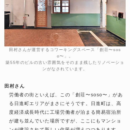
田村さんが運営するコワーキングスペース「創荘〜sos
o〜」。
築55年のビルの古い雰囲気をそのまま残したリノベーショ
ンがなされています。
田村さん
労働者の街といえば、この「創荘〜soso〜」があ
る日進町エリアがまさにそうです。日進町は、高
度経済成長時代に工場労働者が泊まる簡易宿泊所
が建ち並んでいた場所ですが、ここにもマンショ
ンが建設されて新しい住民が増えつつあります。