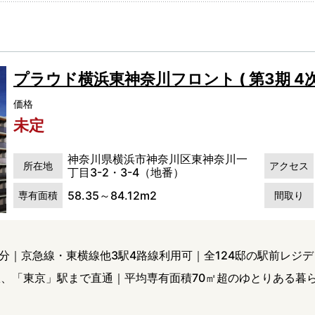
プラウド横浜東神奈川フロント ( 第3期 4次
価格
未定
神奈川県横浜市神奈川区東神奈川一
所在地
アクセス
丁目3-2・3-4（地番）
58.35～84.12m2
専有面積
間取り
分｜京急線・東横線他3駅4路線利用可｜全124邸の駅前レジ
駅、「東京」駅まで直通｜平均専有面積70㎡超のゆとりある暮