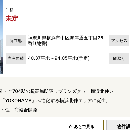
価格
未定
神奈川県横浜市中区海岸通五丁目25
所在地
アクセス
番1(地番)
40.37平米～94.05平米(予定)
専有面積
間取り
分・全704邸の超高層邸宅＜ブランズタワー横浜北仲＞
「YOKOHAMA」へ進化する横浜北仲エリアに誕生。
職・住・商複合開発。
物件
あとで見る