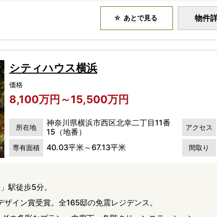
物件
あとで見る
シティハウス横浜
価格
8,100万円～15,500万円
神奈川県横浜市西区北幸二丁目11番
所在地
アクセス
15（地番）
40.03平米～67.13平米
専有面積
間取り
」駅徒歩5分。
デザイン賞受賞。全165邸の免震レジデンス。