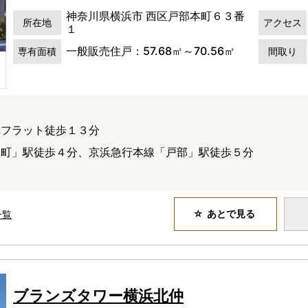
神奈川県横浜市 西区戸部本町６３番
所在地
アクセス
１
一般販売住戸：57.68㎡～70.56㎡
専有面積
間取り
へフラット徒歩１３分
島町」駅徒歩４分、京浜急行本線「戸部」駅徒歩５分
あとで見る
一覧
ブランズタワー横浜北仲