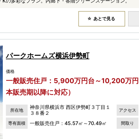
D・Kの多彩なプラン。内廊下・各階クリーンステーション。
あとで見る
パークホームズ横浜伊勢町
価格
一般販売住戸：5,900万円台～10,200万
本販売期以降に対応）
神奈川県横浜市 西区伊勢町３丁目１
所在地
アクセス
３８番２
一般販売住戸：45.57㎡～70.49㎡
専有面積
間取り