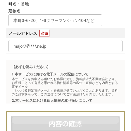
町名・番地
建物名
メールアドレス
必須
【必ずお読みください】
1.本サービスにおける電子メールの配信について
本サービスをお申込み頂いたお客様に対し、資料請求先不動産会社より、
お客様にとって有益と思われる物件情報等の広告・宣伝などを内容とする
電子メール
（いわゆる特定電子メール）を送信させていただくことがあります。資料
のご請求をもって、この送信についてご承諾頂けたものといたします。
2.本サービスにおける個人情報の取り扱いについて
本サービスは、メジャーセブンが窓口となり、お客様からの物件お問合せ
について、不動産会社に対して仲介・転送を行うものです。
本フォームからお客様が記入・登録された個人情報は、ダイレクトメール
などの資料送付・電子メールの送信・電話連絡などの目的で資料請求先不
動産会社が利用・保管します。資料請求先不動産会社が保管する個人情報
の取扱いについては、各不動産会社に直接お問合せください。
また、上記とは別にメジャーセブンでは本サービスを円滑に運用するため