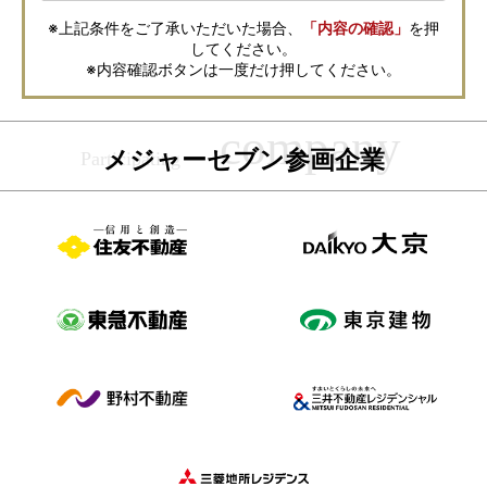
に、お客様の個人情報をサービスご利用の控えとして一定期間保管いたし
ます。 ご記入の内容が不明瞭で資料をお送りできない場合、その他当社が
※上記条件をご了承いただいた場合、
「内容の確認」
を押
本サービスを円滑に運用するために必要な範囲において、直接メジャーセ
してください。
ブンから確認のご連絡をさせていただくことがありますので、あらかじめ
ご了承ください。
※内容確認ボタンは一度だけ押してください。
メジャーセブンの個人情報の取扱い方針については
こちら
をご覧くださ
い。
メジャーセブン参画企業