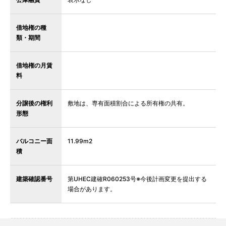
借地権の種
類・期間
借地権の月賃
料
分譲後の権利
敷地は、専有面積割合による所有権の共有。
形態
バルコニー面
11.99m2
積
建築確認番号
第UHEC建確R060253号※今後計画変更を提出する
場合があります。