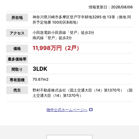
情報更新日：2026/08/06
神奈川県川崎市多摩区登戸字辛耕地3295 他 13筆（換地 同
所在地
所予定地番 100街区8画地）
小田急電鉄小田原線「登戸」徒歩2分
アクセス
南武線「登戸」徒歩2分
11,998万円（2戸）
価格
最多価格帯
3LDK
間取り
70.67m2
専有面積
売主
野村不動産株式会社（国土交通大臣（14）第1370号） （国
土交通大臣（14）第1370号）
物件公式ホームページへ