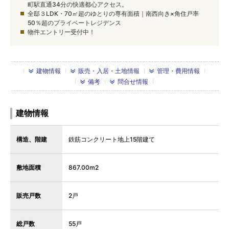
町駅直通34分の快適都心アクセス。
全邸３LDK・70㎡超のゆとりの専有面積｜南西向き×角住戸率
50％超のプライベートレジデンス
物件エントリー受付中！
建物情報
販売・入居・土地情報
管理・費用情報
備考
問合せ情報
建物情報
構造、階建
鉄筋コンクリート地上15階建て
敷地面積
867.00m2
販売戸数
2戸
総戸数
55戸