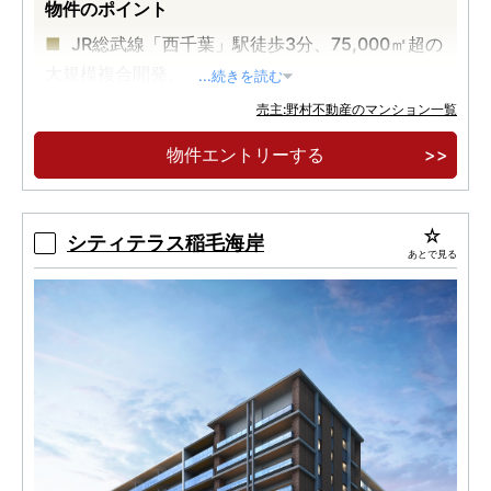
物件のポイント
JR総武線「西千葉」駅徒歩3分、75,000㎡超の
大規模複合開発。
...続きを読む
12,000㎡超キャンパスパーク中心、多世代が集
売主:野村不動産のマンション一覧
う新しいまち。
物件エントリーする
緑の並木道に囲まれた全512邸、西千葉レジデ
ンス アベニュー誕生。
シティテラス稲毛海岸
あとで見る