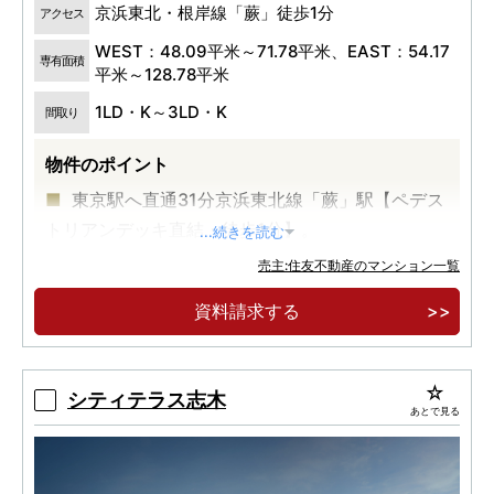
京浜東北・根岸線「蕨」徒歩1分
アクセス
WEST：48.09平米～71.78平米、EAST：54.17
専有面積
平米～128.78平米
1LD・K～3LD・K
間取り
物件のポイント
東京駅へ直通31分京浜東北線「蕨」駅【ペデス
トリアンデッキ直結・徒歩1分】。
...続きを読む
施行区域面積約1.9ha。住宅・商業・行政一体
売主:住友不動産のマンション一覧
大規模再開発に誕生する、全413邸大規模ツインタ
資料請求する
ワー。
【オンライン事前案内会開催】ご来場者様限定
サイト公開！
シティテラス志木
あとで見る