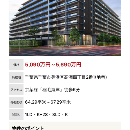
5,090万円～5,690万円
価格
千葉県千葉市美浜区高洲四丁目2番1(地番)
所在地
京葉線「稲毛海岸」徒歩6分
アクセス
64.29平米～67.29平米
専有面積
1LD・K+2S～3LD・K
間取り
物件のポイント