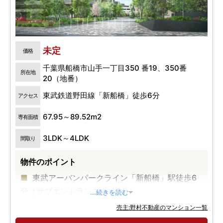
未定
価格
千葉県船橋市山手一丁目350 番19、350番
所在地
20（地番）
東武鉄道野田線「新船橋」徒歩6分
アクセス
67.95～89.52m2
専有面積
3LDK～4LDK
間取り
物件のポイント
東武アーバンパークライン「新船橋」駅徒歩6
分（サブエントランスより5分）
...続きを読む
総戸数1,224戸の大規模レジデンス
売主:野村不動産のマンション一覧
JR総武線「船橋」駅まで1駅2分