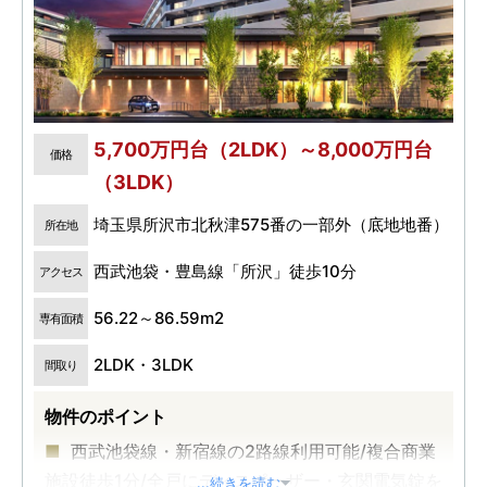
5,700万円台（2LDK）～8,000万円台
価格
（3LDK）
埼玉県所沢市北秋津575番の一部外（底地地番）
所在地
西武池袋・豊島線「所沢」徒歩10分
アクセス
56.22～86.59m2
専有面積
2LDK・3LDK
間取り
物件のポイント
西武池袋線・新宿線の2路線利用可能/複合商業
施設徒歩1分/全戸にディスポーザー・玄関電気錠を
...続きを読む