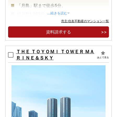
「月島」駅まで徒歩5分。
総戸数1,285戸。
...続きを読む
売主:住友不動産のマンション一覧
中央区最高層58階建、超高層大規模再開発タワ
ーレジデンス。
資料請求する
ＴＨＥ ＴＯＹＯＭＩ ＴＯＷＥＲ ＭＡ
ＲＩＮＥ＆ＳＫＹ
あとで見る