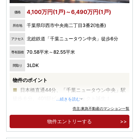
4,100万円(1戸)～6,490万円(1戸)
価格
千葉県印西市中央南二丁目3番2(地番)
所在地
北総鉄道「千葉ニュータウン中央」徒歩6分
アクセス
70.58平米～82.55平米
専有面積
3LDK
間取り
物件のポイント
日本橋直通44分、「千葉ニュータウン中央」駅
徒歩６分。401邸ビックプロジェクト誕生！
...続きを読む
駐車場100％完備。フィットネスルーム・サウ
売主:東急不動産のマンション一覧
ナ・ワークスペース他、ウェルビーイングな共用
物件エントリーする
施設。
ZEH-Oriented 、太陽光発電、地産地消のマル