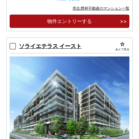
標準設置
売主:野村不動産のマンション一覧
「所沢」駅徒歩10分に、全303邸の大規模マン
物件エントリーする
ションが誕生。
専有面積71㎡超中心のゆとりあるプラン。
ソライエテラス イースト
あとで見る