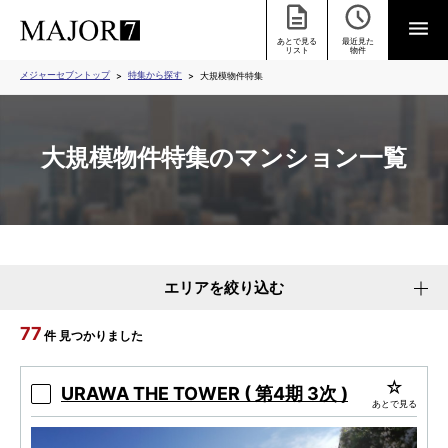
あとで見る
最近見た
リスト
物件
メジャーセブントップ
特集から探す
大規模物件特集
大規模物件特集のマンション一覧
エリアを絞り込む
77
件 見つかりました
URAWA THE TOWER ( 第4期 3次 )
あとで見る