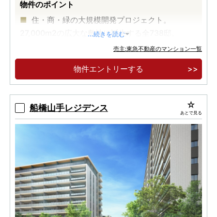
物件のポイント
住・商・緑の大規模開発プロジェクト。
27,000m2の広大な敷地に誕生する全738邸。
...続きを読む
2駅4路線利用可。JR総武快速線「船橋」駅徒
売主:東急不動産のマンション一覧
歩9分～11分。東京へ26分。
物件エントリーする
キッズルーム、DIYルームなど８つの共用施
設。南向き中心×70m2台中心。
船橋山手レジデンス
あとで見る