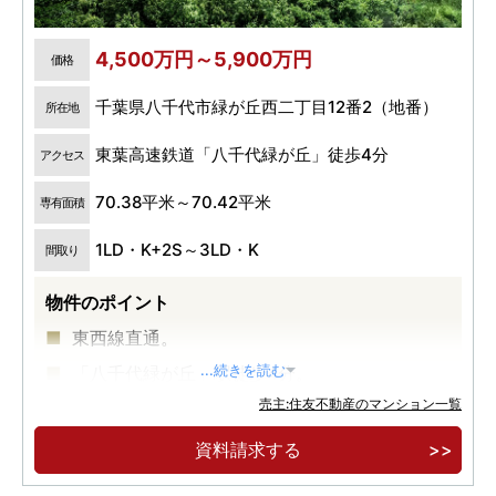
4,500万円～5,900万円
価格
千葉県八千代市緑が丘西二丁目12番2（地番）
所在地
東葉高速鉄道「八千代緑が丘」徒歩4分
アクセス
70.38平米～70.42平米
専有面積
1LD・K+2S～3LD・K
間取り
物件のポイント
東西線直通。
「八千代緑が丘」駅徒歩4分。
...続きを読む
売主:住友不動産のマンション一覧
建物完成。建物内モデルルームオープン。
資料請求する