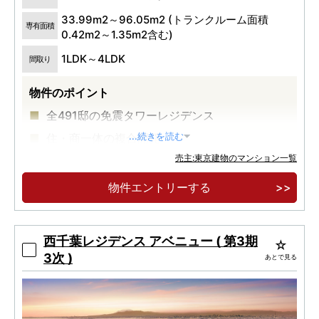
33.99m2～96.05m2 (トランクルーム面積
専有面積
0.42m2～1.35m2含む)
1LDK～4LDK
間取り
物件のポイント
全491邸の免震タワーレジデンス
住・商一体の複合開発
...続きを読む
売主:東京建物のマンション一覧
三越千葉店跡地 JR「千葉」駅徒歩４分
物件エントリーする
西千葉レジデンス アベニュー ( 第3期
3次 )
あとで見る