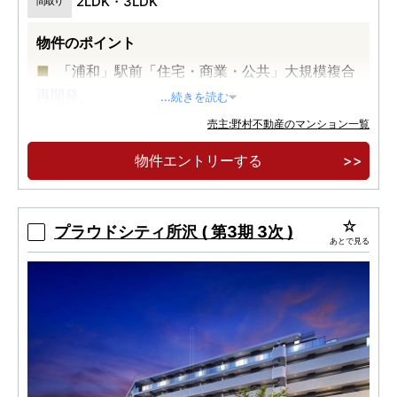
2LDK・3LDK
間取り
物件のポイント
「浦和」駅前「住宅・商業・公共」大規模複合
再開発。
...続きを読む
地上27階建て、全525邸、免震タワーレジデン
売主:野村不動産のマンション一覧
ス。
物件エントリーする
開放的な眺望とこだわりを尽くした上質と暮ら
す、27階・26階プレミアムフロア。
プラウドシティ所沢 ( 第3期 3次 )
あとで見る