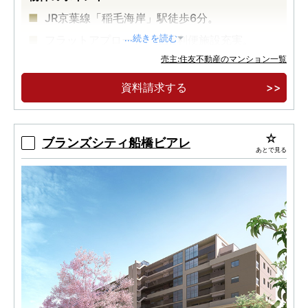
JR京葉線「稲毛海岸」駅徒歩6分。
フラットアプローチ、生活利便施設充実。
...続きを読む
売主:住友不動産のマンション一覧
建物内モデルルームオープン。
資料請求する
ブランズシティ船橋ビアレ
あとで見る