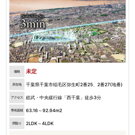
未定
価格
千葉県千葉市稲毛区弥生町2番25、2番27(地番)
所在地
総武・中央緩行線「西千葉」徒歩3分
アクセス
63.16～92.94m2
専有面積
2LDK～4LDK
間取り