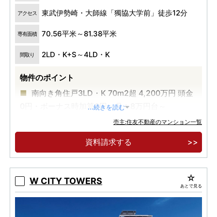
東武伊勢崎・大師線「獨協大学前」徒歩12分
アクセス
70.56平米～81.38平米
専有面積
2LD・K+S～4LD・K
間取り
物件のポイント
南向き角住戸3LD・K 70m2超 4,200万円 頭金
0円・ボーナス時加算0円・月々8万円台～
...続きを読む
住友不動産と東武鉄道が贈るソライエシリーズ
売主:住友不動産のマンション一覧
の集大成。建物内モデルルームオープン！
資料請求する
東武スカイツリーライン沿線 再開発エリア内最
終章・最大規模のランドマークレジデンス。
W CITY TOWERS
あとで見る