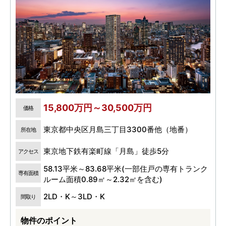
15,800万円～30,500万円
価格
東京都中央区月島三丁目3300番他（地番）
所在地
東京地下鉄有楽町線「月島」徒歩5分
アクセス
58.13平米～83.68平米(一部住戸の専有トランク
専有面積
ルーム面積0.89㎡～2.32㎡を含む)
2LD・K～3LD・K
間取り
物件のポイント