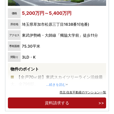
5,200万円～5,400万円
価格
埼玉県草加市松原三丁目1638番1(地番)
所在地
東武伊勢崎・大師線「獨協大学前」徒歩11分
アクセス
75.30平米
専有面積
3LD・K
間取り
物件のポイント
【全戸70㎡超】東武スカイツリーライン沿線最
大、全796邸。
...続きを読む
大規模地区計画により、緑豊かに生まれ変わっ
売主:住友不動産のマンション一覧
た美しい街並み。大型商業施設トーブイコート徒
資料請求する
歩4分。