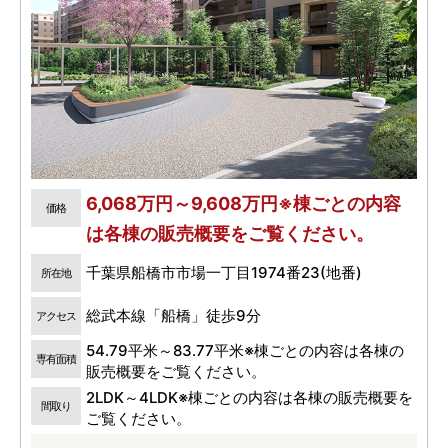
6,068万円～9,608万円※棟ごとの内容
価格
は各棟の販売概要をご覧ください。
千葉県船橋市市場一丁目1974番23(地番)
所在地
総武本線「船橋」徒歩9分
アクセス
54.79平米～83.77平米※棟ごとの内容は各棟の
専有面積
販売概要をご覧ください。
2LDK～4LDK※棟ごとの内容は各棟の販売概要を
間取り
ご覧ください。