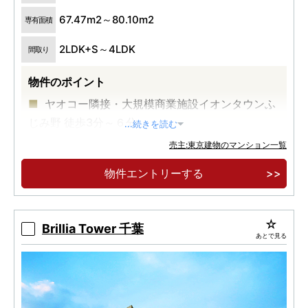
67.47m2～80.10m2
専有面積
2LDK+S～4LDK
間取り
物件のポイント
ヤオコー隣接・大規模商業施設イオンタウンふ
じみ野 徒歩3分～６分
...続きを読む
南向き中心の開放感あふれる住戸プラン
売主:東京建物のマンション一覧
沿線最大級708邸
物件エントリーする
Brillia Tower 千葉
あとで見る