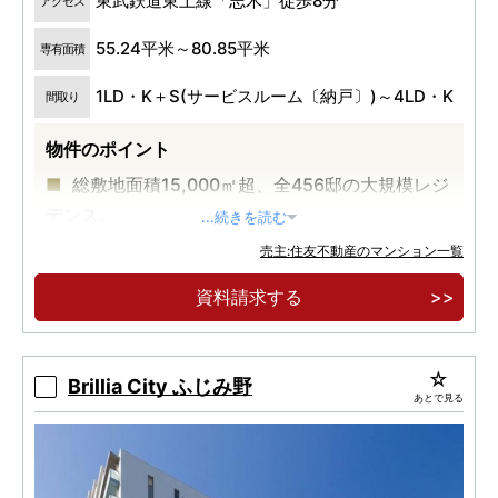
東武鉄道東上線「志木」徒歩8分
アクセス
55.24平米～80.85平米
専有面積
1LD・K＋S(サービスルーム〔納戸〕)～4LD・K
間取り
物件のポイント
総敷地面積15,000㎡超、全456邸の大規模レジ
デンス。
...続きを読む
東武東上線急行・始発停車駅「志木」から徒歩
売主:住友不動産のマンション一覧
８分。「池袋」駅へ直通25分。
資料請求する
Brillia City ふじみ野
あとで見る