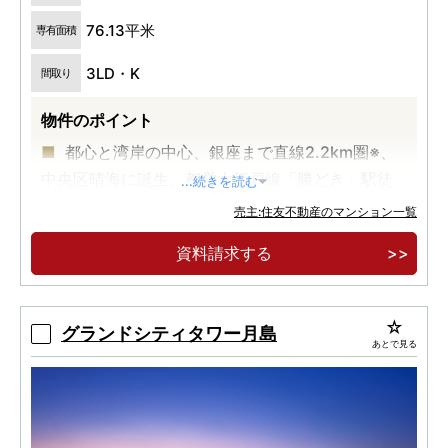
76.13平米
専有面積
3LD・K
間取り
物件のポイント
都心と湾岸の中心、銀座まで直線2.2km圏※、
中央区晴海に誕生。都営大江戸線「勝どき」駅徒
...続きを読む
歩7分。
売主:住友不動産のマンション一覧
地上33階建・全352邸の免震構造・大規模タワ
資料請求する
ーレジデンス。広大な敷地に緑豊かなランドスケ
ープ。
【実物見学可能】格調高いエントランスホール
グランドシティタワー月島
あとで見る
と迎賓のグランドロビー、ホテルライクな内廊
下。