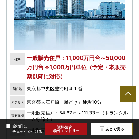
一般販売住戸：11,000万円台～50,000
価格
万円台 ※1,000万円単位（予定・本販売
期以降に対応）
東京都中央区豊海町４１番
所在地
東京都大江戸線「勝どき」徒歩10分
アクセス
一般販売住戸：54.67㎡～111.33㎡（トランクル
専有面積
ーム等除く）
全物件に
資料請求・
あとで見る
一般販売住戸：1LDK～3LDK
間取り
物件エントリー
チェックを付ける