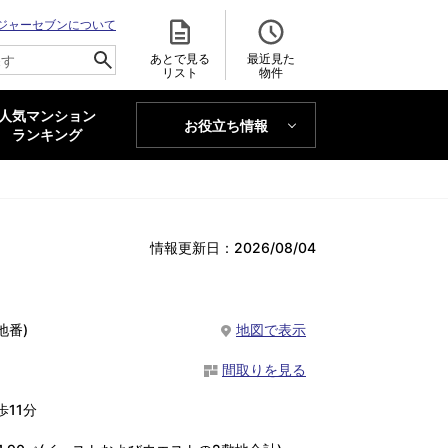
ジャーセブンについて
あとで見る
最近見た
リスト
物件
人気マンション
お役立ち情報
MAJOR'S BLOG
ランキング
トレンドLabo
情報更新日：2026/08/04
地番)
地図で表示
間取りを見る
11分