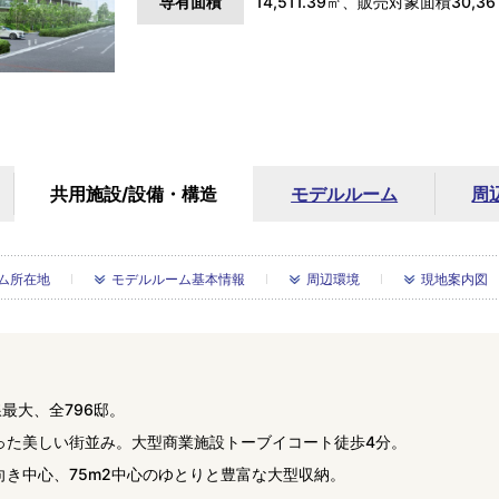
専有面積
14,511.39㎡、販売対象面積30,
共用施設/
設備・構造
モデルルーム
周
ム所在地
モデルルーム基本情報
周辺環境
現地案内図
最大、全796邸。
った美しい街並み。大型商業施設トーブイコート徒歩4分。
き中心、75m2中心のゆとりと豊富な大型収納。