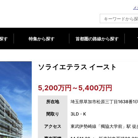
メ
新築マンション情報ならメジャーセブン
探す
特集から探す
首都圏の路線から探す
ソライエテラス イースト
5,200万円～5,400万円
所在地
埼玉県草加市松原三丁目1638番1(
間取り
3LD・K
アクセス
東武伊勢崎線「獨協大学前」駅 徒歩