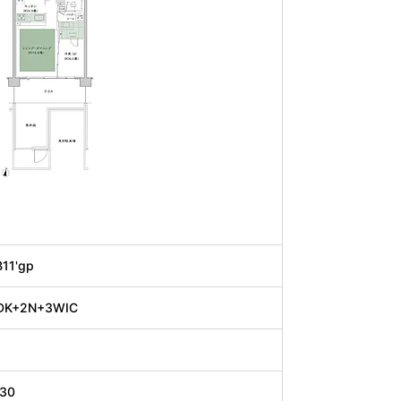
B11'gp
DK+2N+3WIC
.30