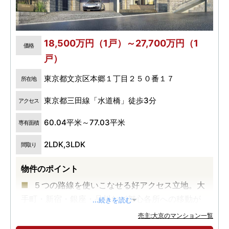
18,500万円（1戸）～27,700万円（1
価格
戸）
東京都文京区本郷１丁目２５０番１７
所在地
東京都三田線「水道橋」徒歩3分
アクセス
60.04平米～77.03平米
専有面積
2LDK,3LDK
間取り
物件のポイント
５つの路線を使いこなせる好アクセス立地。大
手町・新宿・銀座・品川など都心各所への移動が
...続きを読む
スムーズ。
売主:大京のマンション一覧
伝統と先進を纏う文京区本郷エリア。