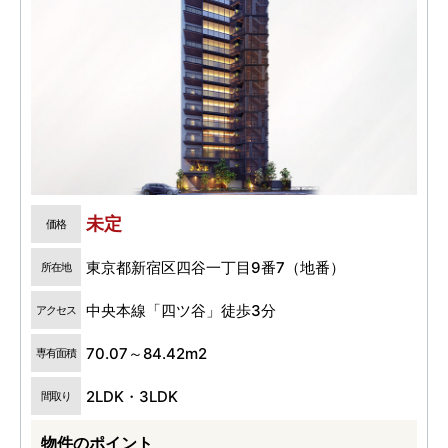
未定
価格
東京都新宿区四谷一丁目9番7（地番）
所在地
中央本線「四ツ谷」徒歩3分
アクセス
70.07～84.42m2
専有面積
2LDK・3LDK
間取り
物件のポイント