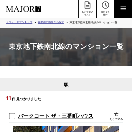
あとで見る
最近見た
リスト
物件
メジャーセブントップ
首都圏の路線から探す
東京地下鉄南北線沿線のマンション一覧
東京地下鉄南北線のマンション一覧
駅
11
件 見つかりました
パークコート ザ・三番町ハウス
あとで見る