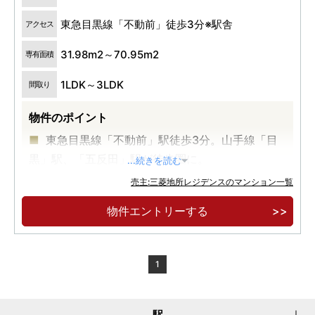
東急目黒線「不動前」徒歩3分※駅舎
アクセス
31.98m2～70.95m2
専有面積
1LDK～3LDK
間取り
物件のポイント
東急目黒線「不動前」駅徒歩3分。山手線「目
黒」駅、「五反田」駅が徒歩圏に。
...続きを読む
目黒川や林試の森公園など都心にいながら自然
売主:三菱地所レジデンスのマンション一覧
を感じられる立地。
物件エントリーする
南西向き2LDK・3LDKを中心とした配棟計画。
モダンと自然の融合を目指した 総戸数126戸の大
規模レジデンス。
1
駅