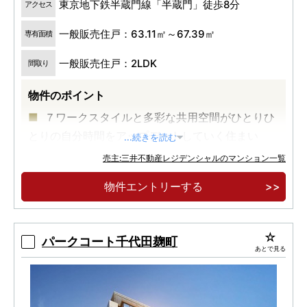
東京地下鉄半蔵門線「半蔵門」徒歩8分
アクセス
一般販売住戸：63.11㎡～67.39㎡
専有面積
一般販売住戸：2LDK
間取り
物件のポイント
７ワークスタイルと多彩な共用空間がひとりひ
とりの自分時間をアップデートしていく住まい
...続きを読む
徒歩１０分圏内で３駅５路線が利用可能な交通
売主:三井不動産レジデンシャルのマンション一覧
アクセス
物件エントリーする
車寄せ、ダブルエントランス、緑に包まれた恵
まれた敷地をいかした番町エリア最大規模の１９
３邸登場
パークコート千代田麹町
あとで見る