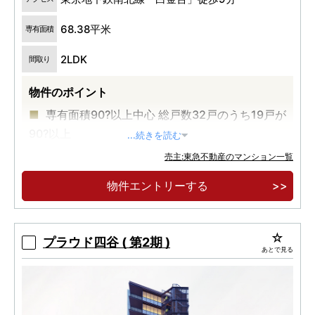
68.38平米
専有面積
2LDK
間取り
物件のポイント
専有面積90?以上中心 総戸数32戸のうち19戸が
90?以上
...続きを読む
都営三田線・東京メトロ南北線の2路線が利用
売主:東急不動産のマンション一覧
可能
物件エントリーする
プラウド四谷 ( 第2期 )
あとで見る