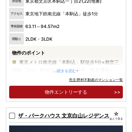
東京都文京区本駒込一丁目21,22(地番)
所在地
東京地下鉄南北線「本駒込」徒歩1分
アクセス
63.11～94.57m2
専有面積
2LDK・3LDK
間取り
物件のポイント
東京メトロ南北線「本駒込」駅徒歩1分×都営三
田線「白山」駅徒歩4分。「大手町」駅直通8分。
...続きを読む
プライバシーを重視した1フロア最大5邸・角住
売主:野村不動産のマンション一覧
戸率80％以上。
物件エントリーする
2LDK・3LDK／70㎡超中心のゆとりあるプラ
ンと、天井高約2.6ｍの開放感。
ザ・パークハウス 文京白山レジデンス
あとで見る