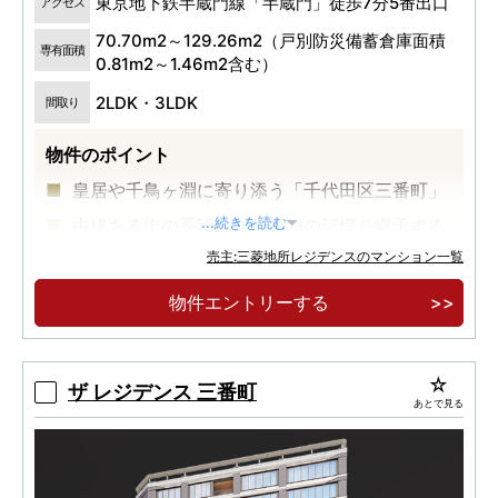
東京地下鉄半蔵門線「半蔵門」徒歩7分5番出口
アクセス
70.70m2～129.26m2（戸別防災備蓄倉庫面積
専有面積
0.81m2～1.46m2含む）
2LDK・3LDK
間取り
物件のポイント
皇居や千鳥ヶ淵に寄り添う「千代田区三番町」
由緒ある街の系譜と従前建物の記憶を継承する
...続きを読む
「静謐な私邸」
売主:三菱地所レジデンスのマンション一覧
千鳥ヶ淵の桜や水景など、季節ごとに移りゆく
物件エントリーする
自然の潤いを身近にするロケーション。
ザ レジデンス 三番町
あとで見る