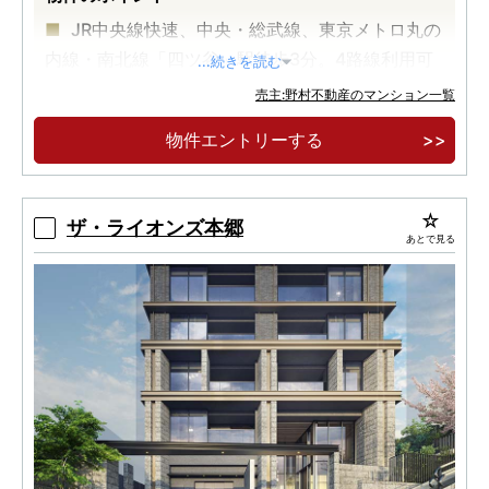
JR中央線快速、中央・総武線、東京メトロ丸の
内線・南北線「四ツ谷」駅徒歩3分。4路線利用可
...続きを読む
能。
売主:野村不動産のマンション一覧
全邸南向きの全38邸。天高2.6m以上の開放感
物件エントリーする
と緑を見渡す豊かな眺望を享受。
2LDK・3LDK／80㎡台中心のゆとりあるプラ
ン。
ザ・ライオンズ本郷
あとで見る