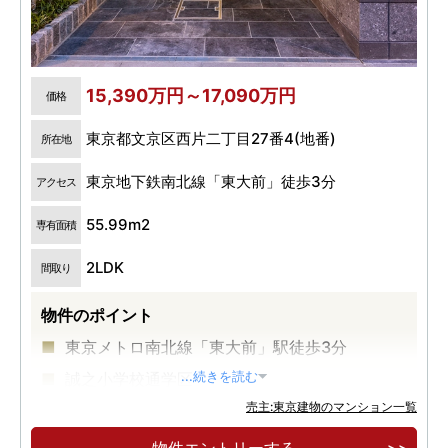
15,390万円～17,090万円
価格
東京都文京区西片二丁目27番4(地番)
所在地
東京地下鉄南北線「東大前」徒歩3分
アクセス
55.99m2
専有面積
2LDK
間取り
物件のポイント
東京メトロ南北線「東大前」駅徒歩3分
誠之小学校通学区
...続きを読む
売主:東京建物のマンション一覧
4駅4路線利用可能
物件エントリーする