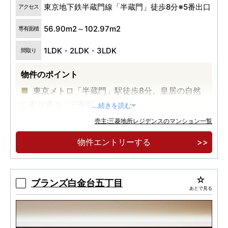
東京地下鉄半蔵門線「半蔵門」徒歩8分※5番出口
アクセス
56.90m2～102.97m2
専有面積
1LDK・2LDK・3LDK
間取り
物件のポイント
東京メトロ「半蔵門」駅徒歩8分。皇居の自然
に寄り添う「三番町」の丘の上。
...続きを読む
英国の建築設計事務所「Studio PDP」を起用。
売主:三菱地所レジデンスのマンション一覧
流麗な自然の造形を宿したデザイン。
物件エントリーする
ゆとりある100m2超の住戸をはじめ、20タイ
プのプランを取り揃えた全124邸のレジデンス。
ブランズ白金台五丁目
あとで見る