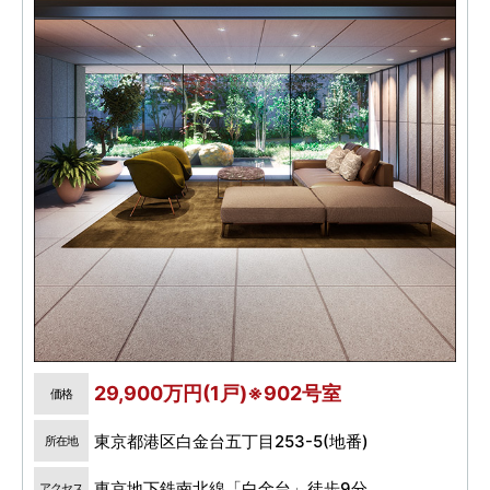
29,900万円(1戸)※902号室
価格
東京都港区白金台五丁目253-5(地番)
所在地
東京地下鉄南北線「白金台」徒歩9分
アクセス