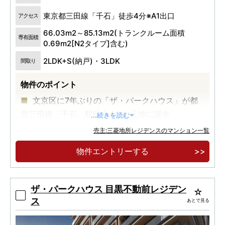
東京都三田線「千石」徒歩4分※A1出口
アクセス
66.03m2～85.13m2(トランクルーム面積
専有面積
0.69m2[N2タイプ]含む)
2LDK+S(納戸)・3LDK
間取り
物件のポイント
文京区に7年ぶりの「ザ・パークハウス」が都
営三田線「千石」駅徒歩4分の立地に誕生
...続きを読む
45m2台から98m2台の多彩な間取りをご用
売主:三菱地所レジデンスのマンション一覧
意。内廊下設計・全戸分ストレージスペースをご
物件エントリーする
用意
大通りに面さない穏やかな住宅地で、静けさと
語り紡ぐ新たな住まいを
ザ・パークハウス 目黒不動前レジデン
ス
あとで見る