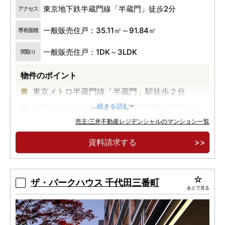
東京地下鉄半蔵門線「半蔵門」徒歩2分
アクセス
一般販売住戸：35.11㎡～91.84㎡
専有面積
一般販売住戸：1DK～3LDK
間取り
物件のポイント
東京メトロ半蔵門線「半蔵門」駅徒歩２分
皇居のすぐそばに佇む千代田区麹町一丁目アド
...続きを読む
レス
売主:三井不動産レジデンシャルのマンション一覧
約７０年定期転借地権付マンション
資料請求する
ザ・パークハウス 千代田三番町
あとで見る