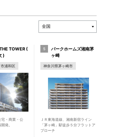
THE TOWER (
パークホームズ湘南茅
 )
ヶ崎
ま市浦和区
神奈川県茅ヶ崎市
住宅・商業・公
ＪＲ東海道線、湘南新宿ライン
再開発。
「茅ヶ崎」駅徒歩５分フラットア
プローチ