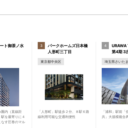
ート御茶ノ水
パークホームズ日本橋
URAWA 
人形町三丁目
第4期 3次
東京都中央区
埼玉県さいた
ｍ圏内（直線距
「人形町」駅徒歩２分、８駅６路
「浦和」駅前「
」駅を最寄りに４
線利用可能な交通利便性
共」大規模複合
こなす圧巻のマル