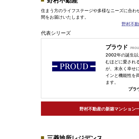
野村不動産
住まう方のライフステージや多様なニーズに合わ
間をお届けいたします。
野村不動
代表シリーズ
プラウド
2002年の誕生
むほどに愛され
が、末永く幸せ
インと機能性を
ます。
プラ
野村不動産の
新築マンション
三菱地所レジデンス