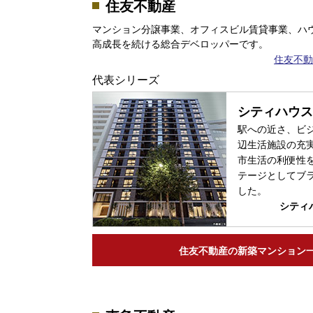
住友不動産
マンション分譲事業、オフィスビル賃貸事業、ハ
高成長を続ける総合デベロッパーです。
住友不動
代表シリーズ
シティハウス
駅への近さ、ビ
辺生活施設の充
市生活の利便性
テージとしてブ
した。
シティ
住友不動産の
新築マンション