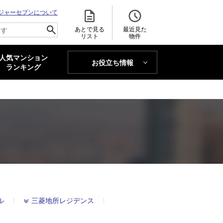
ジャーセブンについて
あとで見る
最近見た
リスト
物件
人気マンション
お役立ち情報
MAJOR'S BLOG
ランキング
トレンドLabo
ル
三菱地所レジデンス