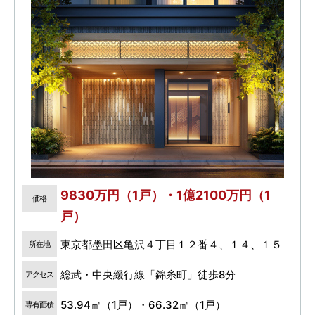
9830万円（1戸）・1億2100万円（1
価格
戸）
東京都墨田区亀沢４丁目１２番４、１４、１５
所在地
総武・中央緩行線「錦糸町」徒歩8分
アクセス
53.94㎡（1戸）・66.32㎡（1戸）
専有面積