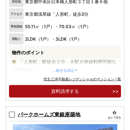
東京都中央区日本橋人形町３丁目１番６他
所在地
東京都浅草線「人形町」徒歩2分
アクセス
55.11㎡（1戸）・70.03㎡（1戸）
専有面積
2LDK（1戸）・3LDK（1戸）
間取り
物件のポイント
「人形町」駅徒歩２分、８駅６路線利用可能な
交通利便性
...続きを読む
大規模再開発が進む、日本橋エリアが生活圏
売主:三井不動産レジデンシャルのマンション一覧
伝統×モダン 日本橋の美意識薫るデザイン
資料請求する
パークホームズ東銀座築地
あとで見る