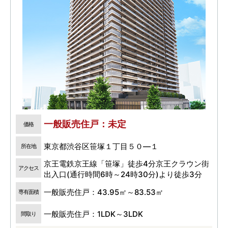
一般販売住戸：未定
価格
東京都渋谷区笹塚１丁目５０―１
所在地
京王電鉄京王線「笹塚」徒歩4分京王クラウン街
アクセス
出入口(通行時間6時～24時30分)より徒歩3分
一般販売住戸：43.95㎡～83.53㎡
専有面積
一般販売住戸：1LDK～3LDK
間取り