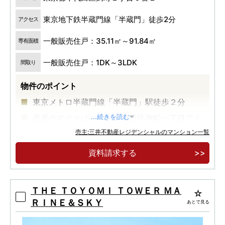
東京地下鉄半蔵門線「半蔵門」徒歩2分
アクセス
一般販売住戸：35.11㎡～91.84㎡
専有面積
一般販売住戸：1DK～3LDK
間取り
物件のポイント
東京メトロ半蔵門線「半蔵門」駅徒歩２分
皇居のすぐそばに佇む千代田区麹町一丁目アド
...続きを読む
レス
売主:三井不動産レジデンシャルのマンション一覧
約７０年定期転借地権付マンション
資料請求する
ＴＨＥ ＴＯＹＯＭＩ ＴＯＷＥＲ ＭＡ
ＲＩＮＥ＆ＳＫＹ
あとで見る