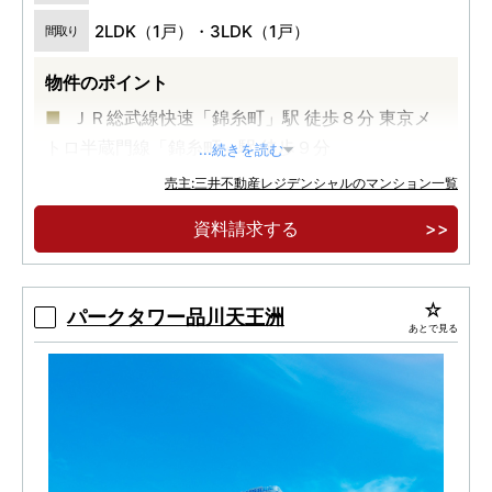
2LDK（1戸）・3LDK（1戸）
間取り
物件のポイント
ＪＲ総武線快速「錦糸町」駅 徒歩８分 東京メ
トロ半蔵門線「錦糸町」駅 徒歩９分
...続きを読む
駅前利便×北斎通りを日常使いする環境
売主:三井不動産レジデンシャルのマンション一覧
街の文化と歴史を継承するデザイン
資料請求する
パークタワー品川天王洲
あとで見る