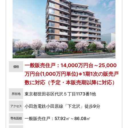
一般販売住戸：14,000万円台～25,000
価格
万円台(1,000万円単位)※1期1次の販売戸
数に対応（予定・本販売期以降に対応）
東京都世田谷区代沢５丁目1173番1他
所在地
小田急電鉄小田原線「下北沢」徒歩9分
アクセス
一般販売住戸：57.92㎡～86.08㎡
専有面積