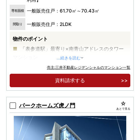
一般販売住戸：61.70㎡～70.43㎡
専有面積
一般販売住戸：2LDK
間取り
物件のポイント
「表参道駅」最寄り×南青山アドレスのタワー
マンション
...続きを読む
標高約３１メートルの高台から望む開放的な眺
売主:三井不動産レジデンシャルのマンション一覧
望
資料請求する
最高天井高２，７５０ｍｍ以上の空間性能
パークホームズ虎ノ門
あとで見る