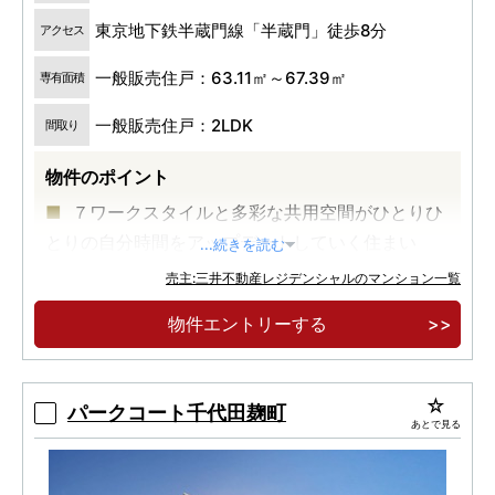
東京地下鉄半蔵門線「半蔵門」徒歩8分
アクセス
一般販売住戸：63.11㎡～67.39㎡
専有面積
一般販売住戸：2LDK
間取り
物件のポイント
７ワークスタイルと多彩な共用空間がひとりひ
とりの自分時間をアップデートしていく住まい
...続きを読む
徒歩１０分圏内で３駅５路線が利用可能な交通
売主:三井不動産レジデンシャルのマンション一覧
アクセス
物件エントリーする
車寄せ、ダブルエントランス、緑に包まれた恵
まれた敷地をいかした番町エリア最大規模の１９
３邸登場
パークコート千代田麹町
あとで見る