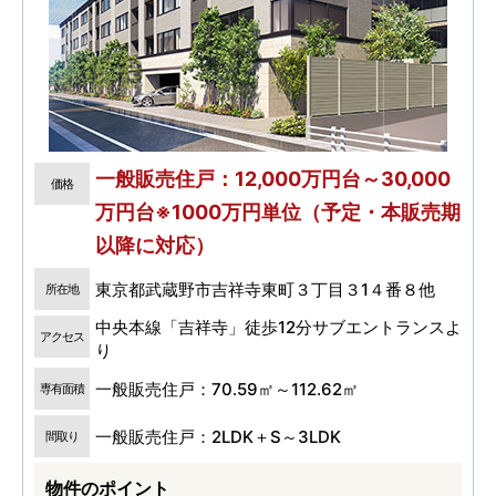
一般販売住戸：12,000万円台～30,000
価格
万円台※1000万円単位（予定・本販売期
以降に対応）
東京都武蔵野市吉祥寺東町３丁目３1４番８他
所在地
中央本線「吉祥寺」徒歩12分サブエントランスよ
アクセス
り
一般販売住戸：70.59㎡～112.62㎡
専有面積
一般販売住戸：2LDK＋S～3LDK
間取り
物件のポイント