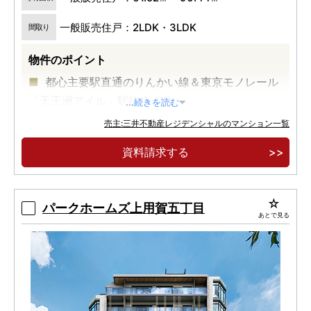
一般販売住戸：2LDK・3LDK
間取り
物件のポイント
都心主要駅直通のりんかい線＆東京モノレール
「天王洲アイル」駅徒歩４分
...続きを読む
Ｔ．Ｙ．ＨＡＲＢＯＲに近接する開放的なウォ
売主:三井不動産レジデンシャルのマンション一覧
ーターフロント
資料請求する
水辺の街のシンボルとなる地上３４階建超高層
レジデンス
パークホームズ上用賀五丁目
あとで見る