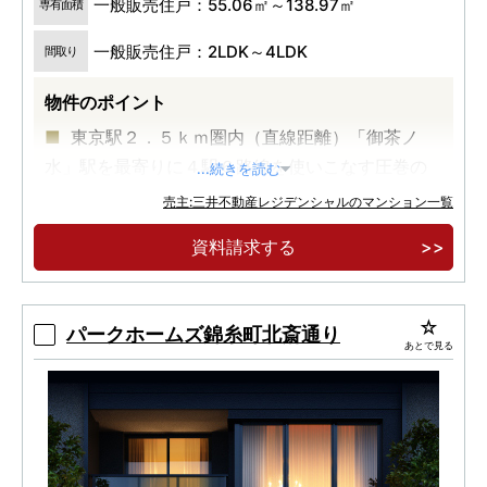
一般販売住戸：55.06㎡～138.97㎡
専有面積
一般販売住戸：2LDK～4LDK
間取り
物件のポイント
東京駅２．５ｋｍ圏内（直線距離）「御茶ノ
水」駅を最寄りに４駅６路線を使いこなす圧巻の
...続きを読む
マルチアクセス。
売主:三井不動産レジデンシャルのマンション一覧
総戸数２６７戸・地上２３階建の住宅専用タワ
資料請求する
ーレジデンス、躍動の御茶ノ水×安らぎの文京区本
郷を日常に。
ガラス基調デザイン＆２層吹抜けエントラン
パークホームズ錦糸町北斎通り
あとで見る
ス、多彩な共用空間とホスピタリティを備えた上
質な暮らし。