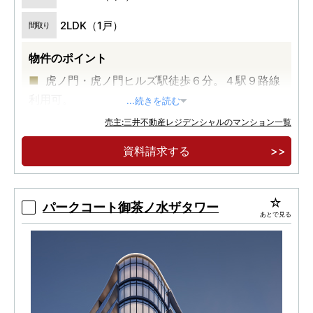
2LDK（1戸）
間取り
物件のポイント
虎ノ門・虎ノ門ヒルズ駅徒歩６分。４駅９路線
利用可。
...続きを読む
再開発が続く「虎ノ門」に住まう価値。
売主:三井不動産レジデンシャルのマンション一覧
多彩な生活施設が揃う「虎ノ門ヒルズ」徒歩３
資料請求する
分。
パークコート御茶ノ水ザタワー
あとで見る