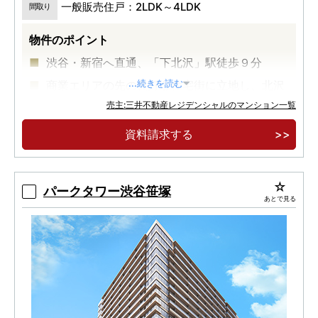
一般販売住戸：2LDK～4LDK
間取り
物件のポイント
渋谷・新宿へ直通、「下北沢」駅徒歩９分
商業エリアの先の良好な住宅街に立地し、北沢
...続きを読む
川緑道に隣接
売主:三井不動産レジデンシャルのマンション一覧
緑道を引き込む敷地・植栽計画
資料請求する
パークタワー渋谷笹塚
あとで見る