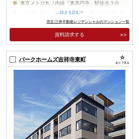
東京メトロ丸ノ内線「東高円寺」駅徒歩３分
「新宿」駅や「東京」駅など、都心主要駅への
...続きを読む
ダイレクトアクセス
売主:三井不動産レジデンシャルのマンション一覧
ＪＲ「中野」駅まで徒歩１３分、ＪＲ「高円
資料請求する
寺」駅まで徒歩１６分
パークホームズ吉祥寺東町
あとで見る