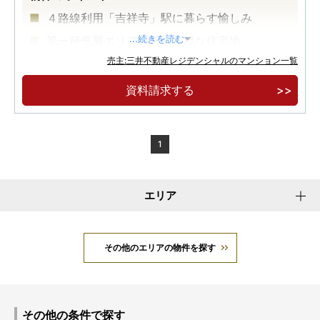
４路線利用「吉祥寺」駅に暮らす愉しみ
第一種低層エリアを望む静穏な住宅地
...続きを読む
売主:三井不動産レジデンシャルのマンション一覧
武蔵野美大跡発祥の地を継ぐ、アートが彩る邸
宅
資料請求する
1
エリア
その他のエリアの物件を探す
その他の条件で探す