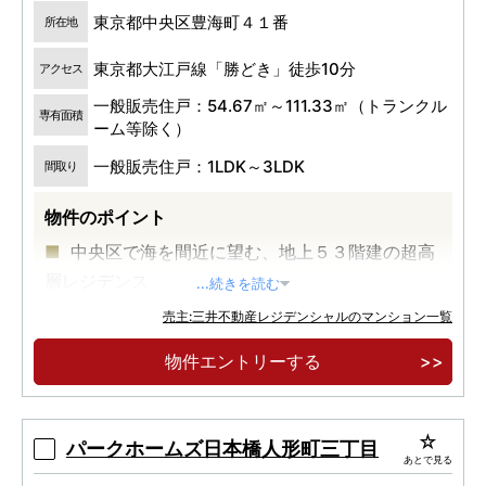
東京都中央区豊海町４１番
所在地
東京都大江戸線「勝どき」徒歩10分
アクセス
一般販売住戸：54.67㎡～111.33㎡（トランクル
専有面積
ーム等除く）
一般販売住戸：1LDK～3LDK
間取り
物件のポイント
中央区で海を間近に望む、地上５３階建の超高
層レジデンス
...続きを読む
総戸数２０４６戸の大規模複合再開発プロジェ
売主:三井不動産レジデンシャルのマンション一覧
クト
物件エントリーする
都営大江戸線「勝どき」駅徒歩１０分
パークホームズ日本橋人形町三丁目
あとで見る