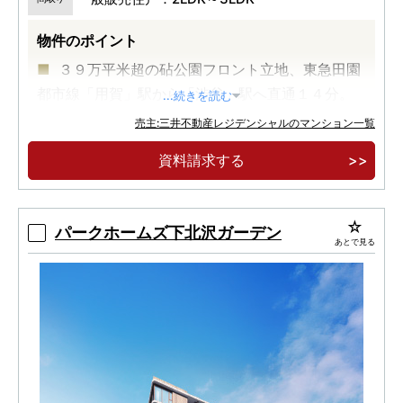
物件のポイント
３９万平米超の砧公園フロント立地、東急田園
都市線「用賀」駅から「渋谷」駅へ直通１４分。
...続きを読む
東西に広がる開放的な砧公園ビューと都心ビュ
売主:三井不動産レジデンシャルのマンション一覧
ー。
資料請求する
５４平米台～１０１平米台、全１５タイプの多
彩なプランバリエーション。
パークホームズ下北沢ガーデン
あとで見る