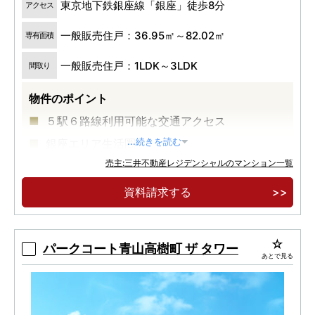
東京地下鉄銀座線「銀座」徒歩8分
アクセス
一般販売住戸：36.95㎡～82.02㎡
専有面積
一般販売住戸：1LDK～3LDK
間取り
物件のポイント
５駅６路線利用可能な交通アクセス
銀座エリア生活圏
...続きを読む
売主:三井不動産レジデンシャルのマンション一覧
大規模再開発が進む築地エリア
資料請求する
パークコート青山高樹町 ザ タワー
あとで見る