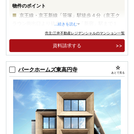
物件のポイント
京王線・京王新線「笹塚」駅徒歩４分（京王ク
ラウン街出口より徒歩３分）。「新宿」駅まで１
...続きを読む
駅５分
売主:三井不動産レジデンシャルのマンション一覧
地上２８階建、全６５９邸。住・商・業・育の
資料請求する
一体複合開発、渋谷区最大級フラグシップタワー
レジデンス
標高約３７ｍの高台と周辺の住宅エリアが実現
パークホームズ東高円寺
あとで見る
する圧倒的な解放感と眺望