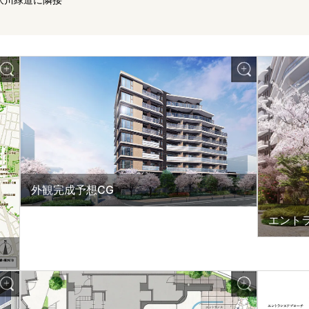
外観完成予想CG
エント