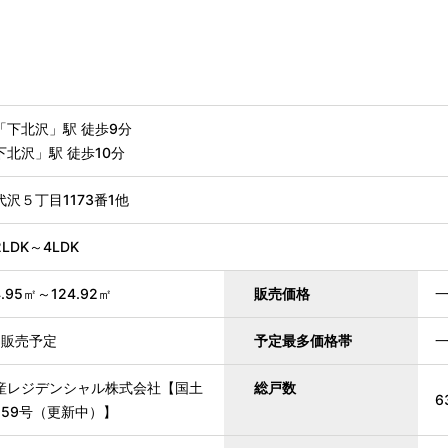
「下北沢」駅 徒歩9分
北沢」駅 徒歩10分
沢５丁目1173番1他
DK～4LDK
95㎡～124.92㎡
販売価格
旬販売予定
予定最多価格帯
産レジデンシャル株式会社【国土
総戸数
6
7259号（更新中）】