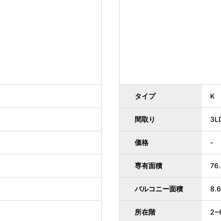
タイプ
K
間取り
3L
価格
-
専有面積
76
バルコニー面積
8.
所在階
2~