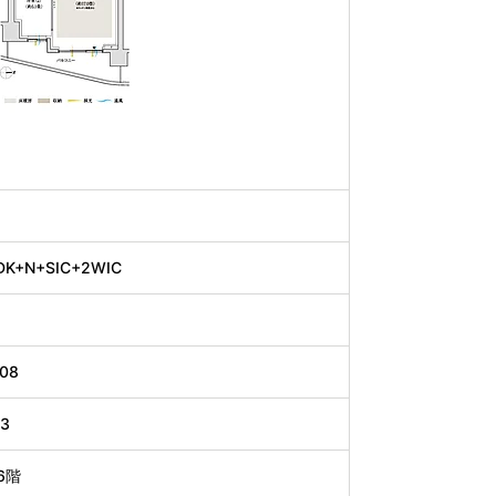
DK+N+SIC+2WIC
.08
63
6階