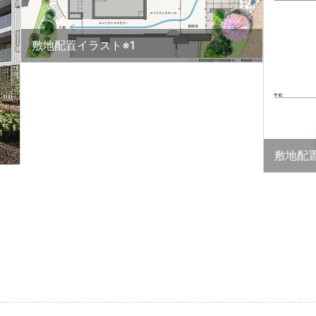
敷地配置イラスト※1
敷地配