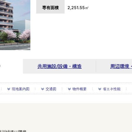
専有面積
2,251.55㎡
り
共用施設/
設備・構造
周辺環境
現地案内図
交通図
物件概要
省エネ性能
沢川緑道に隣接