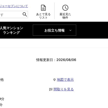
ジャーセブンについて
あとで見る
最近見た
リスト
物件
人気マンション
お役立ち情報
MAJOR'S BLOG
ランキング
トレンドLabo
情報更新日：2026/08/06
1他
地図で表示
間取りを見る
9分
分