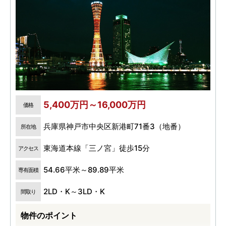
5,400万円～16,000万円
価格
兵庫県神戸市中央区新港町71番3（地番）
所在地
東海道本線「三ノ宮」徒歩15分
アクセス
54.66平米～89.89平米
専有面積
2LD・K～3LD・K
間取り
物件のポイント