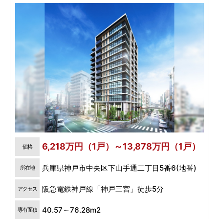
6,218万円（1戸）～13,878万円（1戸）
価格
兵庫県神戸市中央区下山手通二丁目5番6(地番)
所在地
阪急電鉄神戸線「神戸三宮」徒歩5分
アクセス
40.57～76.28m2
専有面積