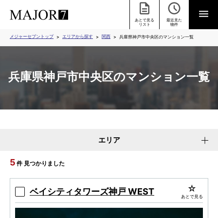
あとで見る
最近見た
リスト
物件
メジャーセブントップ
エリアから探す
関西
兵庫県神戸市中央区のマンション一覧
兵庫県神戸市中央区のマンション一覧
エリア
5
件 見つかりました
ベイシティタワーズ神戸 WEST
あとで見る