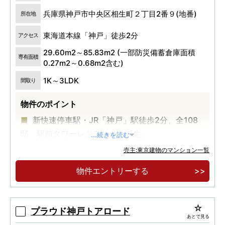
兵庫県神戸市中央区相生町２丁目2番９(地番)
所在地
東海道本線「神戸」徒歩2分
アクセス
29.60m2～85.83m2 (一部防災備蓄倉庫面積
専有面積
0.27m2～0.68m2含む)
1K～3LDK
間取り
物件のポイント
新快速停車駅・JR「神戸」駅徒歩2分、全108
邸、駅前タワーレジデンス、誕生。
...続きを読む
4駅5路線利用可能
売主:東京建物のマンション一覧
物件エントリーする
プラウド神戸トアロード
あとで見る