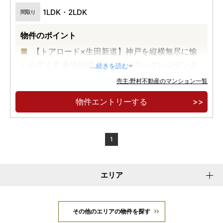
1LDK・2LDK
間取り
物件のポイント
【トアロード×生田新道】神戸を縦横無尽に愉
しみ尽くす 角地結節点のシンボリックレジデンス
...続きを読む
【阪急神戸三宮駅徒歩5分】多彩な商業・観光
売主:野村不動産のマンション一覧
施設が徒歩圏に充実
物件エントリーする
【所有権物件】1LDK(40㎡台)～2LDK(76㎡
台）先着順にてご案内中
1
エリア
その他のエリアの物件を探す