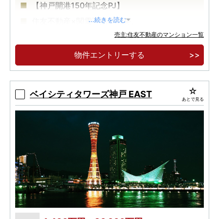
【神戸開港150年記念PJ】
住友不動産×関電不動産開発。
...続きを読む
売主:住友不動産のマンション一覧
地上27階建・制震タワー。
物件エントリーする
ベイシティタワーズ神戸 EAST
あとで見る