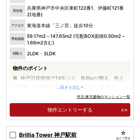
兵庫県神戸市中央区東町122番1、伊藤町121番
所在地
2(地番)
東海道本線「三ノ宮」徒歩10分
アクセス
59.17m2～147.65m2 (宅配BOX面積0.50m2～
専有面積
1.66m2含む)
2LDK・3LDK
間取り
物件のポイント
神戸旧居留地で14年ぶり。Brilliaが贈る、地上
13階建・全53邸の複合型レジデンス、誕生。
...続きを読む
売主:東京建物のマンション一覧
物件エントリーする
Brillia Tower 神戸駅前
あとで見る