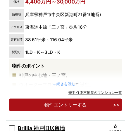
4,400万円～30,000万円
価格
兵庫県神戸市中央区新港町71番1(地番)
所在地
東海道本線「三ノ宮」徒歩16分
アクセス
38.61平米～116.04平米
専有面積
1LD・K～3LD・K
間取り
物件のポイント
神戸の中心地・三ノ宮。
ウオーターフロントエリアに誕生。
...続きを読む
売主:住友不動産のマンション一覧
地上27階建・大規模制震タワーレジデンス。
物件エントリーする
Brillia 神戸旧居留地