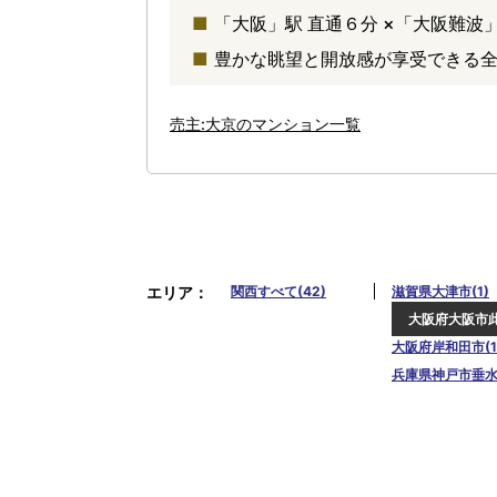
「大阪」駅 直通６分 ×「大阪難波
豊かな眺望と開放感が享受できる
売主:大京のマンション一覧
エリア
関西すべて(42)
滋賀県大津市(1)
大阪府大阪市此
大阪府岸和田市(1
兵庫県神戸市垂水区