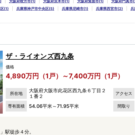
)
大阪府枚方市(1)
大阪府茨木市(1)
大阪府箕面市(1)
大阪府門真市(
(1)
兵庫県神戸市中央区(5)
兵庫県尼崎市(1)
兵庫県西宮市(2)
兵
ザ・ライオンズ西九条
価格
4,890万円（1戸）～7,400万円（1戸）
大阪府大阪市此花区西九条６丁目２
所在地
アクセス
１番２
54.06平米～71.95平米
専有面積
間取り
条」駅徒歩４分。