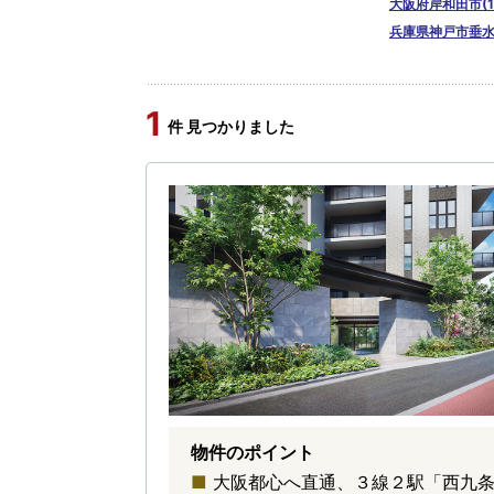
大阪府岸和田市(1
兵庫県神戸市垂水区
1
件 見つかりました
物件のポイント
大阪都心へ直通、３線２駅「西九