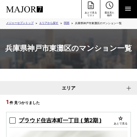
あとで見る
最近見た
リスト
物件
メジャーセブントップ
エリアから探す
関西
兵庫県神戸市東灘区のマンション一覧
兵庫県神戸市東灘区のマンション一覧
エリア
1
件 見つかりました
プラウド住吉本町一丁目 ( 第2期 )
あとで見る