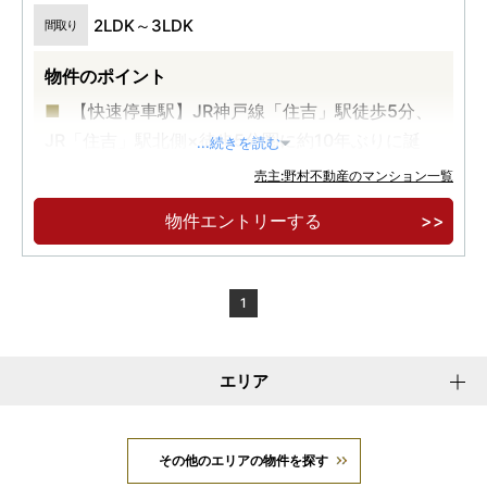
2LDK～3LDK
間取り
物件のポイント
【快速停車駅】JR神戸線「住吉」駅徒歩5分、
JR「住吉」駅北側×徒歩5分圏に約10年ぶりに誕
...続きを読む
生。
売主:野村不動産のマンション一覧
南向き中心、72㎡台～117㎡台のプランニング
物件エントリーする
の全35邸プライベートレジデンス
第2期案内開催中／予定販売価格8,900万円台
～（100万円単位）
1
エリア
その他のエリアの物件を探す