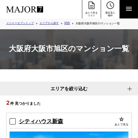
あとで見る
最近見た
リスト
物件
メジャーセブントップ
エリアから探す
関西
大阪府大阪市旭区のマンション一覧
大阪府大阪市旭区のマンション一覧
エリアを絞り込む
2
件 見つかりました
シティハウス新森
あとで見る