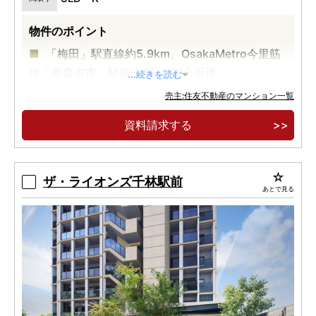
物件のポイント
「梅田」駅直線約5.9km、OsakaMetro今里筋
線「新森古市」駅徒歩4分の都心近接。
...続きを読む
「花博記念公園鶴見緑地」徒歩10分。鶴見緑地
売主:住友不動産のマンション一覧
の自然に憩う心地よい暮らしがここに。
資料請求する
15階建×総戸数100邸のレジデンス「シティハ
ウス新森」誕生。建物堂々完成済！
ザ・ライオンズ千林駅前
あとで見る