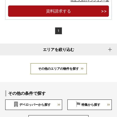
売主:大京のマンション一覧
京阪本線・大阪メトロ谷町線の２駅２路線利用
資料請求する
可能で、梅田エリアや京橋～淀屋橋へダイレクト
アクセス。
人と地球にやさしい住まい、ＺＥＨ－Ｍ Ｏｒｉ
1
ｅｎｔｅｄ・「低炭素建築物」認定。
エリアを絞り込む
その他のエリアの物件を探す
その他の条件で探す
デベロッパーから探す
特集から探す