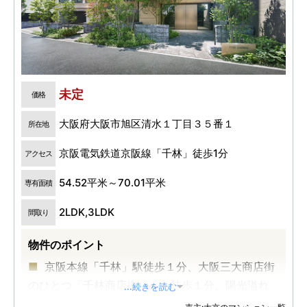
未定
価格
大阪府大阪市旭区清水１丁目３５番１
所在地
京阪電気鉄道京阪線「千林」徒歩1分
アクセス
54.52平米～70.01平米
専有面積
2LDK,3LDK
間取り
物件のポイント
京阪本線「千林」駅徒歩１分、大阪三大商店街
のひとつ「千林商店街」へも徒歩１分。陽光溢れ
...続きを読む
る全邸南向き。