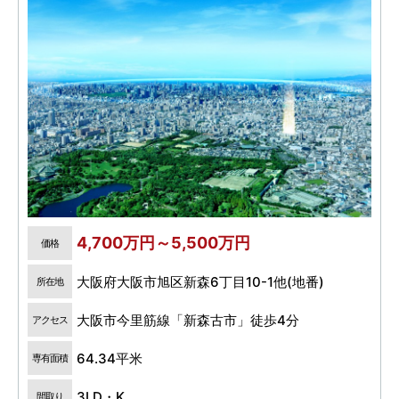
4,700万円～5,500万円
価格
大阪府大阪市旭区新森6丁目10-1他(地番)
所在地
大阪市今里筋線「新森古市」徒歩4分
アクセス
64.34平米
専有面積
3LD・K
間取り