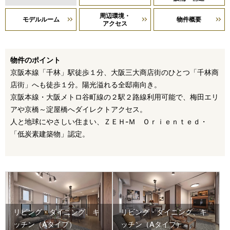
周辺環境・
モデルルーム
物件概要
アクセス
物件のポイント
京阪本線「千林」駅徒歩１分、大阪三大商店街のひとつ「千林商
店街」へも徒歩１分。陽光溢れる全邸南向き。
京阪本線・大阪メトロ谷町線の２駅２路線利用可能で、梅田エリ
アや京橋～淀屋橋へダイレクトアクセス。
人と地球にやさしい住まい、ＺＥＨ-Ｍ Ｏｒｉｅｎｔｅｄ・
「低炭素建築物」認定。
リビング・ダイニング、キ
リビング・ダイニング、キ
ッチン（Aタイプ）
ッチン（Aタイプ）