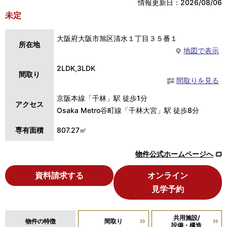
情報更新日：2026/08/06
未定
大阪府大阪市旭区清水１丁目３５番１
所在地
地図で表示
2LDK,3LDK
間取り
間取りを見る
京阪本線「千林」駅 徒歩1分
アクセス
Osaka Metro谷町線「千林大宮」駅 徒歩8分
専有面積
807.27㎡
物件公式ホームページへ
資料請求する
オンライン
見学予約
共用施設/
物件の特徴
間取り
設備・構造