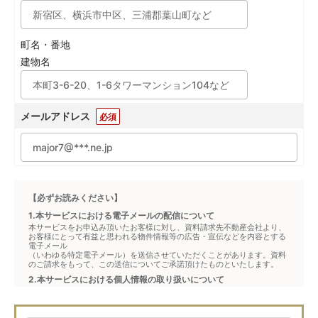
町名・番地
建物名
メールアドレス
必須
【必ずお読みください】
1.本サービスにおける電子メールの配信について
本サービスをお申込み頂いたお客様に対し、資料請求先不動産会社より、
お客様にとって有益と思われる物件情報等の広告・宣伝などを内容とする
電子メール
（いわゆる特定電子メール）を送信させていただくことがあります。資料
のご請求をもって、この送信についてご承諾頂けたものといたします。
2.本サービスにおける個人情報の取り扱いについて
本サービスは、メジャーセブンが窓口となり、お客様からの物件お問合せ
について、不動産会社に対して仲介・転送を行うものです。
本フォームからお客様が記入・登録された個人情報は、ダイレクトメール