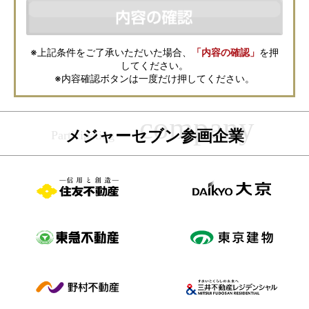
などの資料送付・電子メールの送信・電話連絡などの目的で資料請求先不
動産会社が利用・保管します。資料請求先不動産会社が保管する個人情報
の取扱いについては、各不動産会社に直接お問合せください。
また、上記とは別にメジャーセブンでは本サービスを円滑に運用するため
に、お客様の個人情報をサービスご利用の控えとして一定期間保管いたし
ます。 ご記入の内容が不明瞭で資料をお送りできない場合、その他当社が
※上記条件をご了承いただいた場合、
「内容の確認」
を押
本サービスを円滑に運用するために必要な範囲において、直接メジャーセ
してください。
ブンから確認のご連絡をさせていただくことがありますので、あらかじめ
ご了承ください。
※内容確認ボタンは一度だけ押してください。
メジャーセブンの個人情報の取扱い方針については
こちら
をご覧くださ
い。
メジャーセブン参画企業