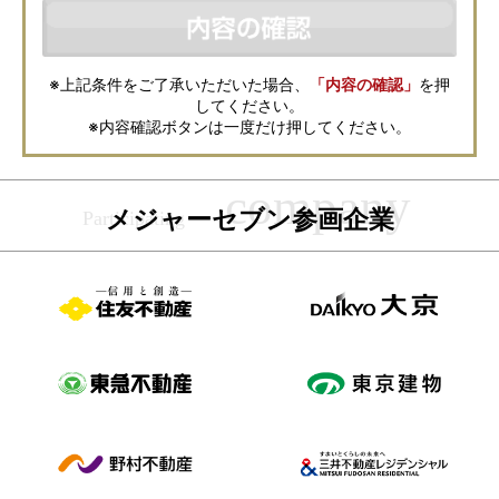
などの資料送付・電子メールの送信・電話連絡などの目的で資料請求先不
動産会社が利用・保管します。資料請求先不動産会社が保管する個人情報
の取扱いについては、各不動産会社に直接お問合せください。
また、上記とは別にメジャーセブンでは本サービスを円滑に運用するため
に、お客様の個人情報をサービスご利用の控えとして一定期間保管いたし
ます。 ご記入の内容が不明瞭で資料をお送りできない場合、その他当社が
※上記条件をご了承いただいた場合、
「内容の確認」
を押
本サービスを円滑に運用するために必要な範囲において、直接メジャーセ
してください。
ブンから確認のご連絡をさせていただくことがありますので、あらかじめ
ご了承ください。
※内容確認ボタンは一度だけ押してください。
メジャーセブンの個人情報の取扱い方針については
こちら
をご覧くださ
い。
メジャーセブン参画企業