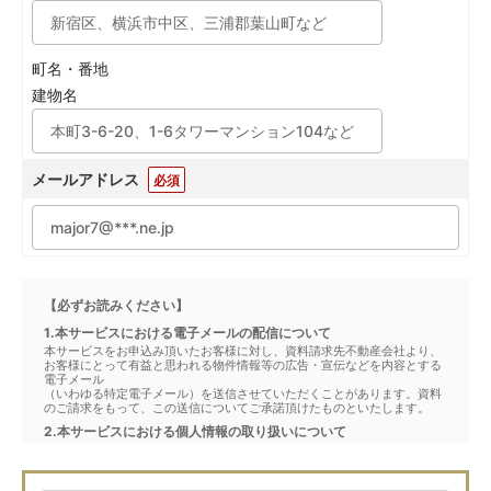
町名・番地
建物名
メールアドレス
必須
【必ずお読みください】
1.本サービスにおける電子メールの配信について
本サービスをお申込み頂いたお客様に対し、資料請求先不動産会社より、
お客様にとって有益と思われる物件情報等の広告・宣伝などを内容とする
電子メール
（いわゆる特定電子メール）を送信させていただくことがあります。資料
のご請求をもって、この送信についてご承諾頂けたものといたします。
2.本サービスにおける個人情報の取り扱いについて
本サービスは、メジャーセブンが窓口となり、お客様からの物件お問合せ
について、不動産会社に対して仲介・転送を行うものです。
本フォームからお客様が記入・登録された個人情報は、ダイレクトメール