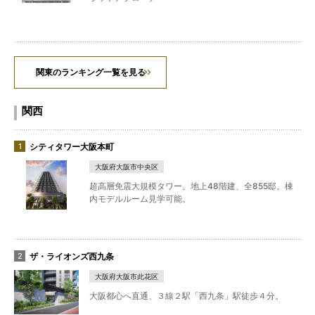
関東のランキング一覧を見る
関西
シティタワー大阪本町
大阪府大阪市中央区
超高層免震大規模タワー。地上48階建、全855邸。棟
内モデルルーム見学可能。
ザ・ライオンズ西九条
大阪府大阪市此花区
大阪都心へ直通、３線２駅「西九条」駅徒歩４分。