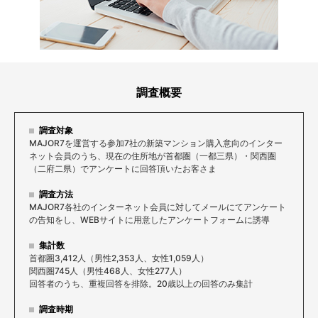
調査概要
調査対象
MAJOR7を運営する参加7社の新築マンション購入意向のインター
ネット会員のうち、現在の住所地が首都圏（一都三県）・関西圏
（二府二県）でアンケートに回答頂いたお客さま
調査方法
MAJOR7各社のインターネット会員に対してメールにてアンケート
の告知をし、WEBサイトに用意したアンケートフォームに誘導
集計数
首都圏3,412人（男性2,353人、女性1,059人）
関西圏745人（男性468人、女性277人）
回答者のうち、重複回答を排除。20歳以上の回答のみ集計
調査時期