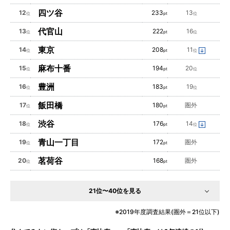
四ツ谷
12
233
13
位
pt
位
代官山
13
222
16
位
pt
位
東京
14
208
11
位
pt
位
麻布十番
15
194
20
位
pt
位
豊洲
16
183
19
位
pt
位
飯田橋
17
180
圏外
位
pt
渋谷
18
176
14
位
pt
位
青山一丁目
19
172
圏外
位
pt
茗荷谷
20
168
圏外
位
pt
21位〜40位を見る
2019年度調査結果(圏外＝21位以下)