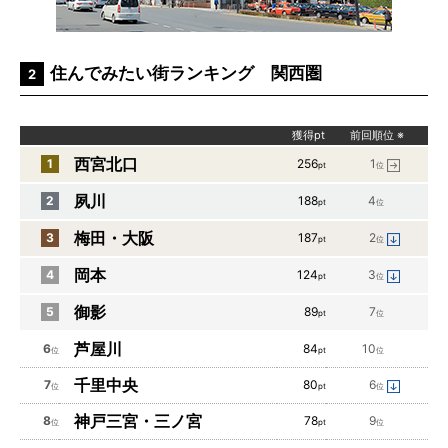
住んでみたい街ランキング 関西圏
2
獲得pt
前回順位
※
西宮北口
1
256
1
pt
位
夙川
2
188
4
pt
位
梅田・大阪
3
187
2
pt
位
岡本
4
124
3
pt
位
御影
5
89
7
pt
位
芦屋川
6
84
10
位
pt
位
千里中央
7
80
6
位
pt
位
神戸三宮・三ノ宮
8
78
9
位
pt
位