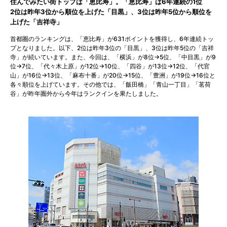
住んでみたい街トップは「恵比寿」。「恵比寿」は6年連続の1位
2位は昨年3位から順位を上げた「目黒」、3位は昨年5位から順位を
上げた「吉祥寺」
首都圏のランキングは、「恵比寿」が631ポイントを獲得し、6年連続トッ
プとなりました。以下、2位は昨年3位の「目黒」、3位は昨年5位の「吉祥
寺」が続いています。また、今回は、「横浜」が8位→5位、「中目黒」が9
位→7位、「代々木上原」が12位→10位、「四谷」が13位→12位、「代官
山」が16位→13位、「麻布十番」が20位→15位、「豊洲」が19位→16位と
各々順位を上げています。その他では、「飯田橋」「青山一丁目」「茗荷
谷」が昨年圏外から今年はランクインを果たしました。