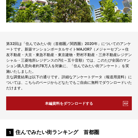
第32回は「住んでみたい街（首都圏／関西圏）2020年」についてのアンケ
ートです。新築マンションポータルサイトMAJOR7（メジャーセブン＝住
友不動産・大京・東急不動産・東京建物・野村不動産・三井不動産レジデン
シャル・三菱地所レジデンスの7社～五十音順）では、このたび全国のマン
ション購入意向者約78万人を対象に、「住んでみたい街アンケート」を実
施いたしました。
主な調査結果は以下の通りです。詳細なアンケートデータ（報道用資料）に
ついては、こちらのページからどなたでもご自由に無料でダウンロードいた
だけます。
本編資料をダウンロードする
住んでみたい街ランキング 首都圏
1