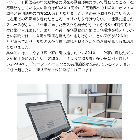
アンケート回答者の中の勤労者に現在の勤務形態について尋ねたところ、在
宅勤務をしている人の割合は63.2％（完全に在宅勤務のみ11.2％、オフィス
勤務と在宅勤務の両方52.0％）となりました。その在宅勤務をしている人
に在宅での不満点を尋ねたところ「メリハリを付けづらい」「仕事に適した
スペースがない」「仕事に適したデスクや椅子がない」が各3～4割台で上
位に挙げられました。また、今後、在宅勤務のために自宅環境を整えたいか
との質問では、「自宅の環境を整えるつもりはない」との回答が32.6％に
とどまっており、多数の人から自宅環境を整えたいとの意識が見られる結果
となりました。
具体的には、「今より広い家に引っ越したい」32.1％、「仕事に適したデス
クや椅子を購入したい」31.6％、「今より間取り数が多い家に引っ越した
い」23.4％、「ワークスペースなどの共用施設が充実しているマンション
に引っ越したい」15.8％が上位に挙げられています。