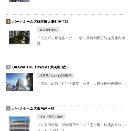
パークホームズ日本橋人形町三丁目
東京都中央区
「人形町」駅徒歩２分、８駅６路線利用可能な交通利便
性
URAWA THE TOWER ( 第4期 3次 )
埼玉県さいたま市浦和区
「浦和」駅前「住宅・商業・公共」大規模複合再開発。
パークホームズ湘南茅ヶ崎
神奈川県茅ヶ崎市
ＪＲ東海道線、湘南新宿ライン「茅ヶ崎」駅徒歩５分フ
ラットアプローチ