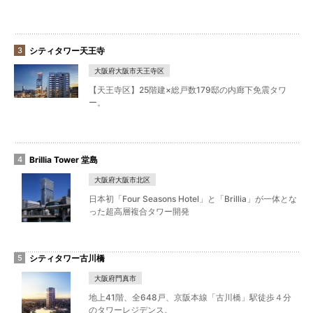
シティタワー天王寺
大阪府大阪市天王寺区
【天王寺区】25階建×総戸数179邸の内廊下免震タワ
ー。
Brillia Tower 堂島
大阪府大阪市北区
日本初「Four Seasons Hotel」と「Brillia」が一体とな
った超高層複合タワー開発
シティタワー古川橋
大阪府門真市
地上41階、全648戸、京阪本線「古川橋」駅徒歩４分
のタワーレジデンス。