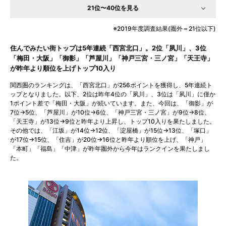
21位〜40位を見る
2019年度調査結果(圏外＝21位以下)
住んでみたい街トップは5年連続「西宮北口」。2位「夙川」、3位
「梅田・大阪」「御影」「芦屋川」「神戸三宮・三ノ宮」「天王寺」
が昨年より順位を上げトップ10入り
関西圏のランキングは、「西宮北口」が256ポイントを獲得し、5年連続ト
ップとなりました。以下、2位は昨年4位の「夙川」、3位は「夙川」に僅か
1ポイント差で「梅田・大阪」が続いています。また、今回は、「御影」が
7位→5位、「芦屋川」が10位→6位、「神戸三宮・三ノ宮」が9位→8位、
「天王寺」が13位→9位と昨年より上昇し、トップ10入りを果たしました。
その他では、「江坂」が14位→12位、「淀屋橋」が15位→13位、「塚口」
が17位→15位、「住吉」が20位→16位と昨年より順位を上げ、「神戸」
「本町」「福島」「中津」が昨年圏外から今年はランクインを果たしまし
た。