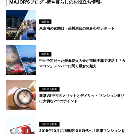
MAJOR'Sブログ -街や暮らしのお役立ち情報-
街情報
東京南の玄関口・品川周辺の住み心地レポート
街情報
中止予定だった鎌倉花火大会が市民主導で復活！「カ
マコン」メンバーに聞く鎌倉の魅力
お役立ち情報
新築VS中古のメリットとデメリット マンション選び
に大切な2つのポイント
お役立ち情報
2019年10月に消費税10％時代へ！新築マンションを