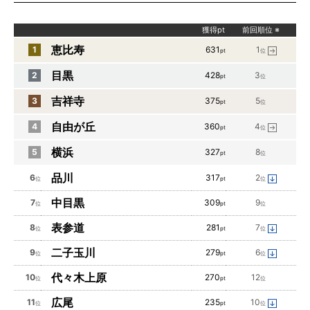
獲得pt
前回順位
※
恵比寿
1
631
1
pt
位
目黒
2
428
3
pt
位
吉祥寺
3
375
5
pt
位
自由が丘
4
360
4
pt
位
横浜
5
327
8
pt
位
品川
6
317
2
位
pt
位
中目黒
7
309
9
位
pt
位
表参道
8
281
7
位
pt
位
二子玉川
9
279
6
位
pt
位
代々木上原
10
270
12
位
pt
位
広尾
11
235
10
位
pt
位