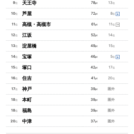
天王寺
9
78
13
位
pt
位
芦屋
10
72
8
位
pt
位
高槻・高槻市
11
61
11
位
pt
位
江坂
12
52
14
位
pt
位
淀屋橋
13
49
15
位
pt
位
宝塚
14
46
5
位
pt
位
塚口
15
42
17
位
pt
位
住吉
16
41
20
位
pt
位
神戸
17
39
圏外
位
pt
本町
18
39
圏外
位
pt
福島
18
39
圏外
位
pt
中津
20
37
圏外
位
pt