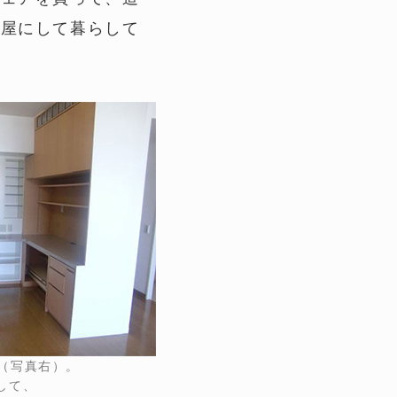
部屋にして暮らして
入（写真右）。
して、