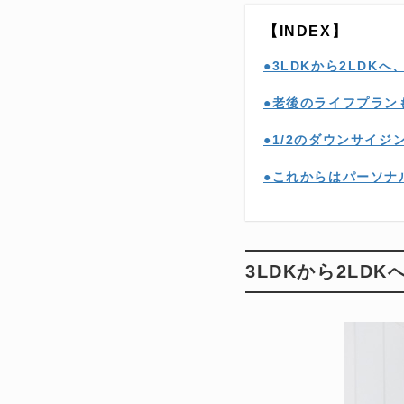
【INDEX】
●3LDKから2LD
●老後のライフプラン
●1/2のダウンサイ
●これからはパーソナ
3LDKから2L