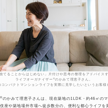
捨てることからはじめない」片付けや思考の整理をアドバイス
®
ライフオーガナイザー
のかみて理恵子さん。
のコンパクトマンションライフを実際に見学したいというお客様
®
のかみて理恵子さんは、現在築地の1LDK・約46㎡の
舞伎座や築地場外市場へ徒歩数分の、便利な都心ライフを