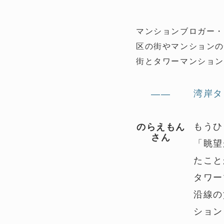
マンションブロガー
区の街やマンション
街とタワーマンショ
湾岸タ
——
もうひ
のらえもん
さん
「眺望
たこと
タワー
沿線の
ション