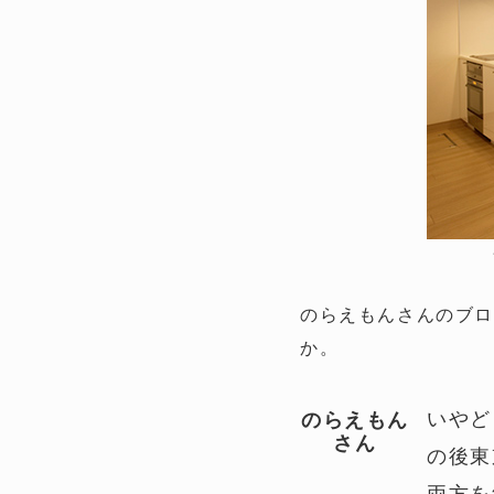
のらえもんさんのブロ
か。
いやど
のらえもん
さん
の後東