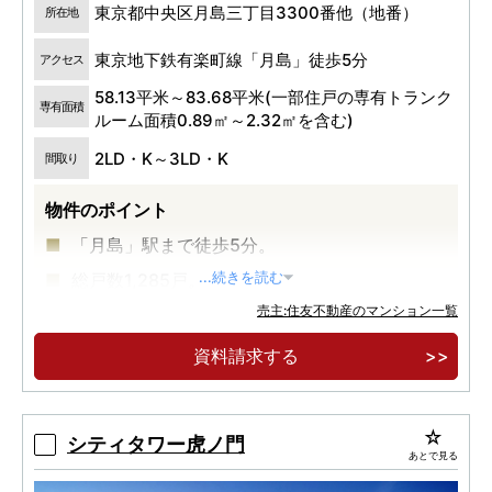
東京都中央区月島三丁目3300番他（地番）
所在地
東京地下鉄有楽町線「月島」徒歩5分
アクセス
58.13平米～83.68平米(一部住戸の専有トランク
専有面積
ルーム面積0.89㎡～2.32㎡を含む)
2LD・K～3LD・K
間取り
物件のポイント
「月島」駅まで徒歩5分。
総戸数1,285戸。
...続きを読む
売主:住友不動産のマンション一覧
中央区最高層58階建、超高層大規模再開発タワ
ーレジデンス。
資料請求する
シティタワー虎ノ門
あとで見る