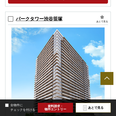
ン。
豊富な間取り・コンシェルジュサービス・各階
ゴミ置場・車寄せ・パーティールーム・オー ナー
パークタワー渋谷笹塚
あとで見る
ズスイート。
全物件に
資料請求・
あとで見る
物件エントリー
チェックを付ける