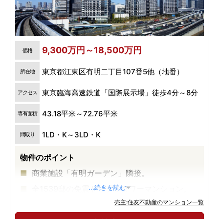
9,300万円～18,500万円
価格
東京都江東区有明二丁目107番5他（地番）
所在地
東京臨海高速鉄道「国際展示場」徒歩4分～8分
アクセス
43.18平米～72.76平米
専有面積
1LD・K～3LD・K
間取り
物件のポイント
商業施設「有明ガーデン」隣接。
全1539邸の免震トリプルタワーマンション。
...続きを読む
売主:住友不動産のマンション一覧
実物体感、竣工済マンション