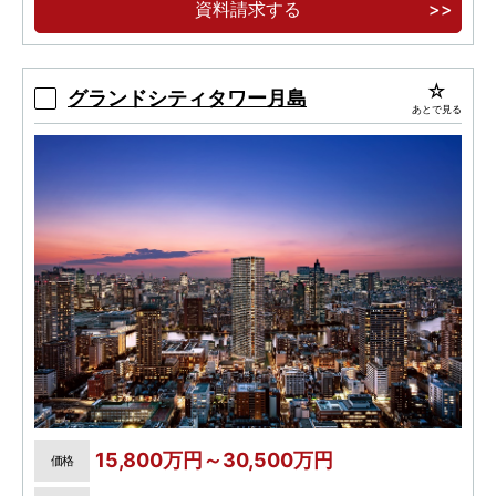
資料請求する
ーレジデンス。広大な敷地に緑豊かなランドスケ
ープ。
【実物見学可能】格調高いエントランスホール
グランドシティタワー月島
あとで見る
と迎賓のグランドロビー、ホテルライクな内廊
下。
15,800万円～30,500万円
価格