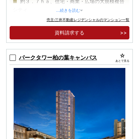
約３．７ｈａ、住宅・商業・広場の大規模複合
シティ
...続きを読む
ＪＲ総武線「市川」駅徒歩７分、全６７４邸、
売主:三井不動産レジデンシャルのマンション一覧
２９階建、免震タワー
資料請求する
全４１タイプの多彩なプラン、１００平米超の
プレミアムプランもご用意
パークタワー柏の葉キャンパス
あとで見る