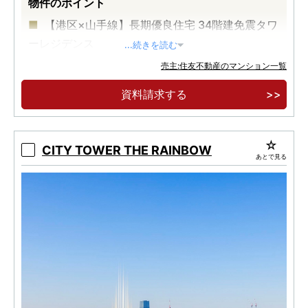
物件のポイント
【港区×山手線】長期優良住宅 34階建免震タワ
ーレジデンス
...続きを読む
JR山手線「田町」駅 再開発により得られた美
売主:住友不動産のマンション一覧
と利便性3駅5路線利用可能
資料請求する
3LD・K全戸角住戸、スカイラウンジ・フィッ
トネスルームなどの共用施設
CITY TOWER THE RAINBOW
あとで見る