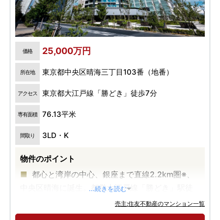
25,000万円
価格
東京都中央区晴海三丁目103番（地番）
所在地
東京都大江戸線「勝どき」徒歩7分
アクセス
76.13平米
専有面積
3LD・K
間取り
物件のポイント
都心と湾岸の中心、銀座まで直線2.2km圏※、
中央区晴海に誕生。都営大江戸線「勝どき」駅徒
...続きを読む
歩7分。
売主:住友不動産のマンション一覧
地上33階建・全352邸の免震構造・大規模タワ