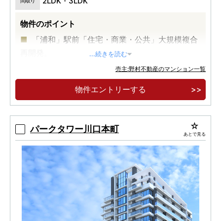
2LDK・3LDK
間取り
物件のポイント
「浦和」駅前「住宅・商業・公共」大規模複合
再開発。
...続きを読む
地上27階建て、全525邸、免震タワーレジデン
売主:野村不動産のマンション一覧
ス。
物件エントリーする
開放的な眺望とこだわりを尽くした上質と暮ら
す、27階・26階プレミアムフロア。
パークタワー川口本町
あとで見る