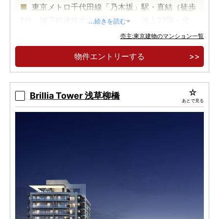
東京メトロ千代田線「乃木坂」駅・直結（徒歩
1分、地下鉄連絡出入口に直結）、地上27階・全
...続きを読む
102邸。
売主:東京建物のマンション一覧
物件エントリーする
Brillia Tower 浅草柳橋
あとで見る