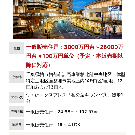
一般販売住戸：3000万円台～28000万
価格
円台 ※100万円単位（予定・本販売期以
降に対応）
千葉県柏市柏都市計画事業柏北部中央地区一体型
所在地
特定土地区画整理事業地区内149街区1画地、12
画地および13画地
つくばエクスプレス「柏の葉キャンパス」徒歩1
アクセス
分
一般販売住戸：24.68㎡～102.57㎡
専有面積
一般販売住戸：1R～４LDK
間取り