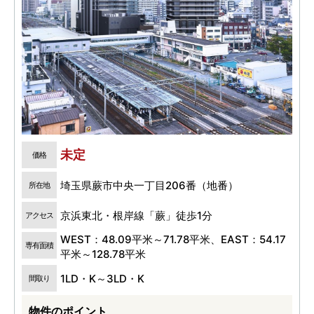
未定
価格
埼玉県蕨市中央一丁目206番（地番）
所在地
京浜東北・根岸線「蕨」徒歩1分
アクセス
WEST：48.09平米～71.78平米、EAST：54.17
専有面積
平米～128.78平米
1LD・K～3LD・K
間取り
物件のポイント