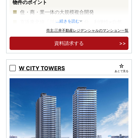
物件のポイント
住・商・業一体の大規模複合開発
京浜東北線「川口駅」徒歩６分、利便性×自然
...続きを読む
豊かな住環境
売主:三井不動産レジデンシャルのマンション一覧
地上２８階建、全２２５邸 制振構造タワーマン
資料請求する
ション
W CITY TOWERS
あとで見る