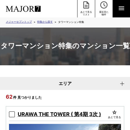
あとで見る
最近見た
リスト
物件
メジャーセブントップ
特集から探す
タワーマンション特集
タワーマンション特集のマンション一覧
エリア
62
件 見つかりました
URAWA THE TOWER ( 第4期 3次 )
あとで見る