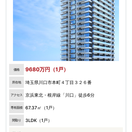
9680万円（1戸）
価格
埼玉県川口市本町４丁目３２６番
所在地
京浜東北・根岸線「川口」徒歩6分
アクセス
67.37㎡（1戸）
専有面積
3LDK（1戸）
間取り