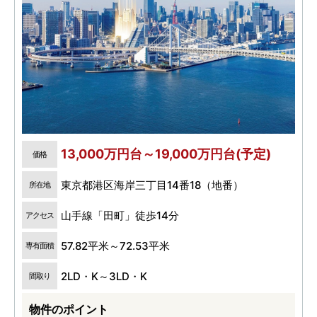
13,000万円台～19,000万円台(予定)
価格
東京都港区海岸三丁目14番18（地番）
所在地
山手線「田町」徒歩14分
アクセス
57.82平米～72.53平米
専有面積
2LD・K～3LD・K
間取り
物件のポイント