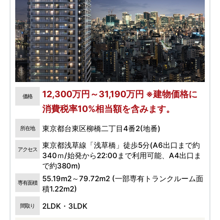
12,300万円～31,190万円 ※建物価格に
価格
消費税率10%相当額を含みます。
東京都台東区柳橋二丁目4番2(地番)
所在地
東京都浅草線「浅草橋」徒歩5分(A6出口まで約
アクセス
340ｍ/始発から22:00まで利用可能、A4出口ま
で約380m)
55.19m2～79.72m2 (一部専有トランクルーム面
専有面積
積1.22m2)
2LDK・3LDK
間取り