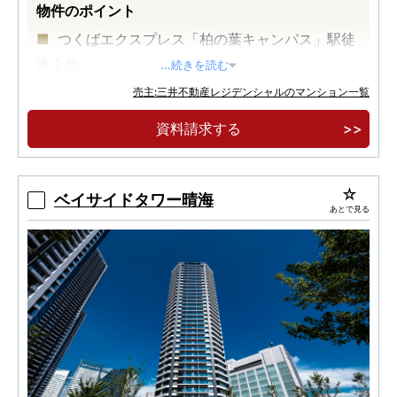
物件のポイント
つくばエクスプレス「柏の葉キャンパス」駅徒
歩１分
...続きを読む
地上４３階建て、柏の葉エリア最高層免震タワ
売主:三井不動産レジデンシャルのマンション一覧
ー
資料請求する
「三井不動産グループ」によるミクストユース
の街の駅前開発
ベイサイドタワー晴海
あとで見る