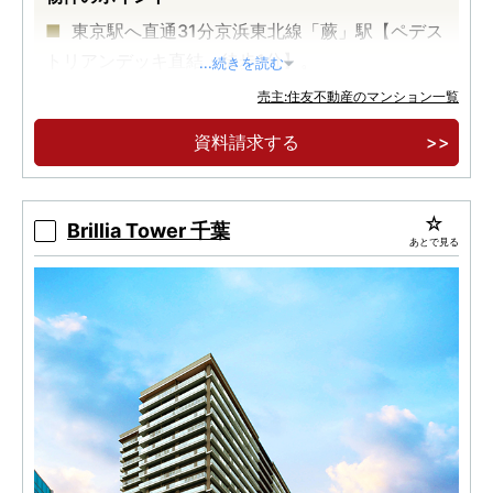
東京駅へ直通31分京浜東北線「蕨」駅【ペデス
トリアンデッキ直結・徒歩1分】。
...続きを読む
施行区域面積約1.9ha。住宅・商業・行政一体
売主:住友不動産のマンション一覧
大規模再開発に誕生する、全413邸大規模ツインタ
資料請求する
ワー。
【オンライン事前案内会開催】ご来場者様限定
サイト公開！
Brillia Tower 千葉
あとで見る