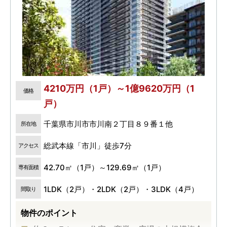
4210万円（1戸）～1億9620万円（1
価格
戸）
千葉県市川市市川南２丁目８９番１他
所在地
総武本線「市川」徒歩7分
アクセス
42.70㎡（1戸）～129.69㎡（1戸）
専有面積
1LDK（2戸）・2LDK（2戸）・3LDK（4戸）
間取り
物件のポイント