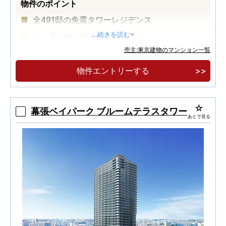
物件のポイント
全491邸の免震タワーレジデンス
住・商一体の複合開発
...続きを読む
売主:東京建物のマンション一覧
三越千葉店跡地 JR「千葉」駅徒歩４分
物件エントリーする
幕張ベイパーク ブルームテラスタワー
あとで見る