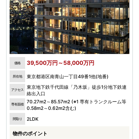
39,500万円～58,000万円
価格
東京都港区南青山一丁目49番1他(地番)
所在地
東京地下鉄千代田線「乃木坂」徒歩1分地下鉄連
アクセス
絡出入口
70.27m2～85.57m2 (※1 専有トランクルーム等
専有面積
0.58m2～0.62m2含む)
2LDK
間取り
物件のポイント