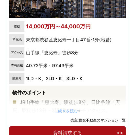
14,000万円～44,000万円
価格
東京都渋谷区恵比寿一丁目47番-1外(地番)
所在地
山手線「恵比寿」徒歩8分
アクセス
40.72平米～97.43平米
専有面積
1LD・K、2LD・K、3LD・K
間取り
物件のポイント
JR山手線「恵比寿」駅徒歩8分、日比谷線「広
尾」駅徒歩13分・2駅5路線マルチアクセス。
...続きを読む
JR山手線の内側立地・恵比寿駅エリア最大・地
売主:住友不動産のマンション一覧
上 23 階建全310邸の大規模制震タワーマ ンショ
資料請求する