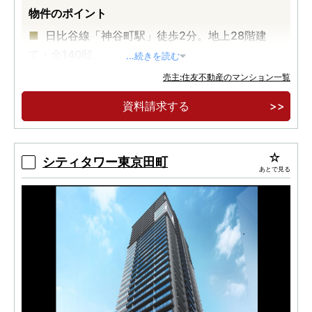
物件のポイント
日比谷線「神谷町駅」徒歩2分。地上28階建
て・全140邸。
...続きを読む
【実物見学可能】港区虎ノ門に誕生した制震タ
売主:住友不動産のマンション一覧
ワーレジデンス。
資料請求する
ホテルライクな内廊下設計。各階クリーンステ
ーション。
シティタワー東京田町
あとで見る