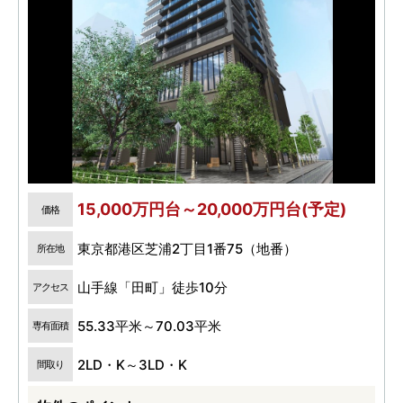
15,000万円台～20,000万円台(予定)
価格
東京都港区芝浦2丁目1番75（地番）
所在地
山手線「田町」徒歩10分
アクセス
55.33平米～70.03平米
専有面積
2LD・K～3LD・K
間取り