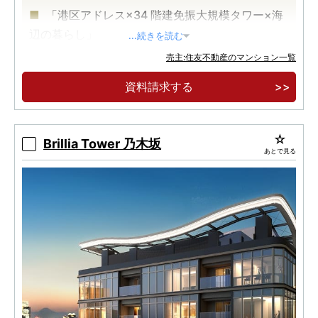
「港区アドレス×34 階建免振大規模タワー×海
辺の暮らし」
...続きを読む
「芝浦ふ頭」駅徒歩５分 JR 山手線を含む 3 駅
売主:住友不動産のマンション一覧
5 路線 都心の主要エリアが直通 10 分圏内
資料請求する
≪充実の共用施設≫スカイラウンジ、ゲストル
ーム、フィットネスルーム、テレワークラウンジ
Brillia Tower 乃木坂
あとで見る