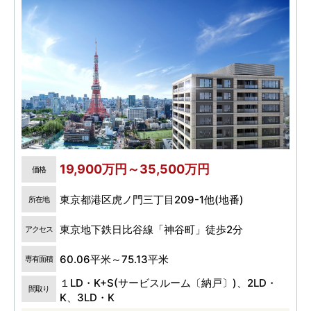
19,900万円～35,500万円
価格
東京都港区虎ノ門三丁目209-1他(地番)
所在地
東京地下鉄日比谷線「神谷町」徒歩2分
アクセス
60.06平米～75.13平米
専有面積
１LD・K+S(サービスルーム〔納戸〕)、2LD・
間取り
K、3LD・K