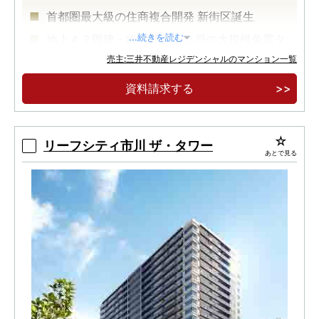
首都圏最大級の住商複合開発 新街区誕生
地上４２階建・総戸数６５０戸の大規模免震タ
...続きを読む
ワー
売主:三井不動産レジデンシャルのマンション一覧
公園を臨むラストタワーレジデンス
資料請求する
リーフシティ市川 ザ・タワー
あとで見る