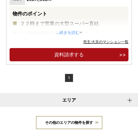
物件のポイント
２２時まで営業の大型スーパー直結
生活利便施設充実の新大工町エリア
...続きを読む
売主:大京のマンション一覧
「新大工町」電停徒歩１分、長崎電気軌道３系
統ご利用可能
資料請求する
1
エリア
その他のエリアの物件を探す