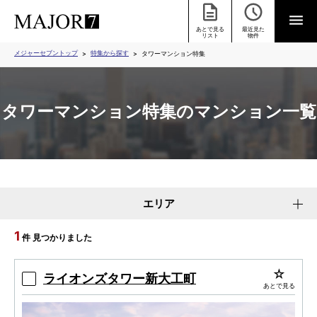
あとで見る
最近見た
リスト
物件
メジャーセブントップ
特集から探す
タワーマンション特集
タワーマンション特集のマンション一覧
エリア
1
件 見つかりました
ライオンズタワー新大工町
あとで見る