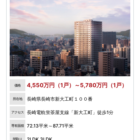
4,550万円（1戸）～5,780万円（1戸）
価格
長崎県長崎市新大工町１００番
所在地
長崎電軌蛍茶屋支線「新大工町」徒歩1分
アクセス
72.13平米～87.71平米
専有面積
2LDK,3LDK
間取り