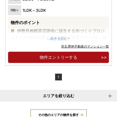
1LDK～3LDK
間取り
物件のポイント
伊勢丹相模原店跡地に誕生する街づくりプロジ
ェクト/小田急線最高層41階建て免震タワー/住・商
...続きを読む
一体開発
売主:野村不動産のマンション一覧
全区画EV充電対応自走式平置駐車場/神奈川県
物件エントリーする
初、電気・ガスともにCO2排出量実質ゼロ/70㎡台
中心
モデルルーム案内会開催中
1
エリアを絞り込む
その他のエリアの物件を探す