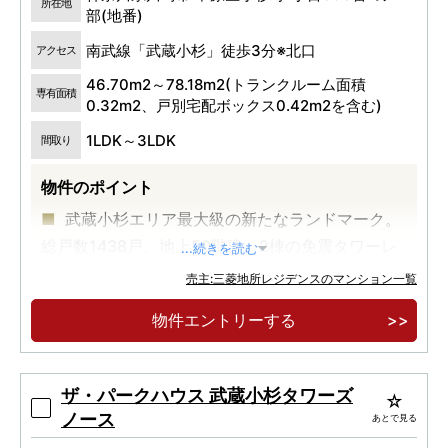
所在地
部(地番)
南武線「武蔵小杉」徒歩3分※北口
アクセス
46.70m2～78.18m2(トランクルーム面積
専有面積
0.32m2、戸別宅配ボックス0.42m2を含む)
1LDK～3LDK
間取り
物件のポイント
武蔵小杉エリア最大級の新たなランドマーク。
総戸数1438戸、地上50階建、2棟の免震タワーレ
...続きを読む
ジデンス
売主:三菱地所レジデンスのマンション一覧
「武蔵小杉」駅徒歩3分×20,000m2超の広大な
物件エントリーする
敷地に誕生する医療・教育・住宅・商業のまち一
体型複合開発
「大地から生える二本の大樹」。武蔵小杉初の
ザ・パークハウス 武蔵小杉タワーズ
ザ・パークハウス×建築家・隈研吾氏による建築デ
ノース
あとで見る
ザイン