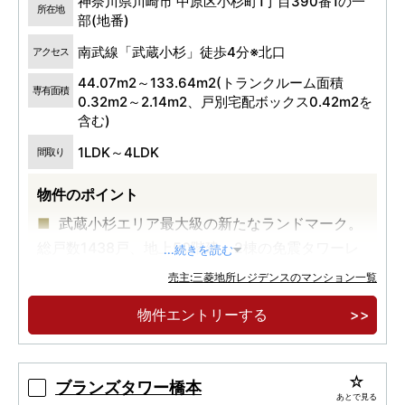
神奈川県川崎市 中原区小杉町1丁目390番1の一
所在地
部(地番)
南武線「武蔵小杉」徒歩4分※北口
アクセス
44.07m2～133.64m2(トランクルーム面積
専有面積
0.32m2～2.14m2、戸別宅配ボックス0.42m2を
含む)
1LDK～4LDK
間取り
物件のポイント
武蔵小杉エリア最大級の新たなランドマーク。
総戸数1438戸、地上50階建、2棟の免震タワーレ
...続きを読む
ジデンス
売主:三菱地所レジデンスのマンション一覧
「武蔵小杉」駅徒歩3分×20,000m2超の広大な
物件エントリーする
敷地に誕生する医療・教育・住宅・商業のまち一
体型複合開発
「大地から生える二本の大樹」。武蔵小杉初の
ブランズタワー橋本
あとで見る
ザ・パークハウス×建築家・隈研吾氏による建築デ