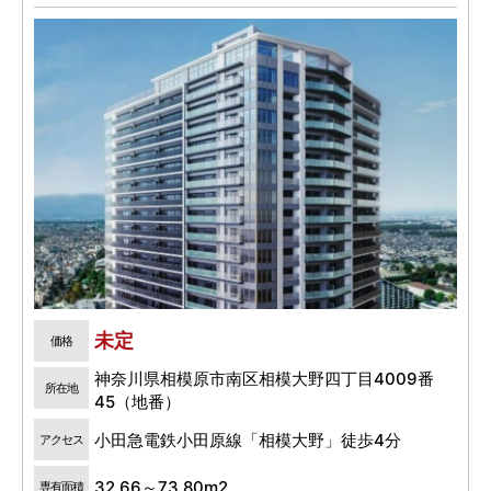
未定
価格
神奈川県相模原市南区相模大野四丁目4009番
所在地
45（地番）
小田急電鉄小田原線「相模大野」徒歩4分
アクセス
32.66～73.80m2
専有面積