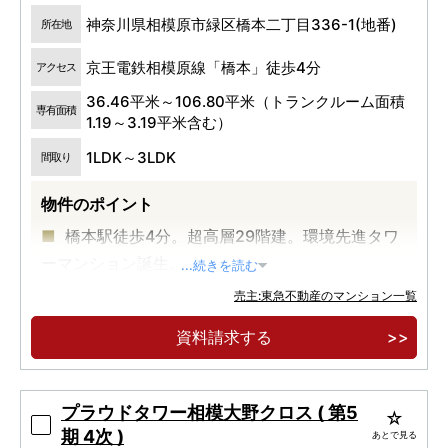
神奈川県相模原市緑区橋本二丁目336-1(地番)
所在地
京王電鉄相模原線「橋本」徒歩4分
アクセス
36.46平米～106.80平米（トランクルーム面積
専有面積
1.19～3.19平米含む）
1LDK～3LDK
間取り
物件のポイント
橋本駅徒歩4分。超高層29階建。環境先進タワ
ーマンション誕生。
...続きを読む
売主:東急不動産のマンション一覧
資料請求する
プラウドタワー相模大野クロス ( 第5
期 4次 )
あとで見る