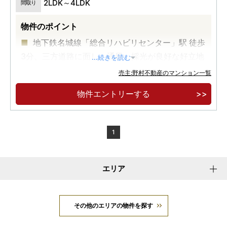
2LDK～4LDK
間取り
物件のポイント
地下鉄名城線「総合リハビリセンター」駅 徒歩
3分、三方道路に面し、通風、採光が良好な好立地
...続きを読む
物件。
売主:野村不動産のマンション一覧
陽明小学校区に位置し、スーパー、コンビニ、
物件エントリーする
病院、公園が徒歩圏にあるファミリー向きの住環
境。
全戸食配トランクルーム付、ランドリーブース
1
や マルチストレージ等の多彩な収納プランをご用
意。
エリア
その他のエリアの物件を探す