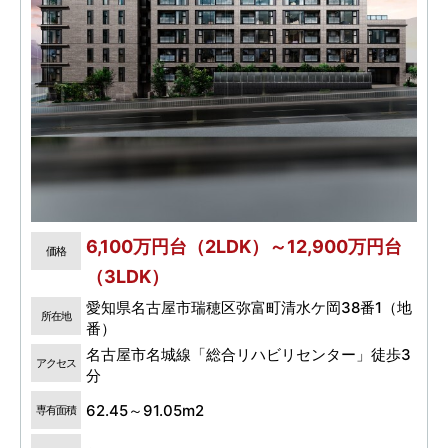
6,100万円台（2LDK）～12,900万円台
価格
（3LDK）
愛知県名古屋市瑞穂区弥富町清水ケ岡38番1（地
所在地
番）
名古屋市名城線「総合リハビリセンター」徒歩3
アクセス
分
62.45～91.05m2
専有面積