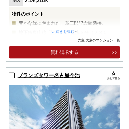
2LDK,3LDK
間取り
物件のポイント
豊かな緑に包まれた、爲三郎記念館隣接。
地下鉄東山線「池下」駅 徒歩３分（２３０
...続きを読む
ｍ）・「覚王山」駅 徒歩７分（５１０ｍ）
売主:大京のマンション一覧
平地式駐車場 設置率１００％（全６４戸に対し
資料請求する
６４戸設置）
ブランズタワー名古屋今池
あとで見る