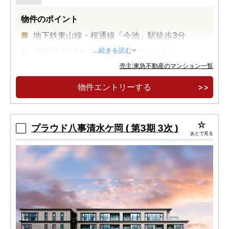
物件のポイント
地下鉄東山線・桜通線「今池」駅徒歩3分
20階建 環境先進タワーレジデンス誕生
...続きを読む
売主:東急不動産のマンション一覧
1LDK 3600万円台～、2LDK 4400万円台～、
3LDK 5900万円台～（予定）
物件エントリーする
プラウド八事清水ケ岡 ( 第3期 3次 )
あとで見る