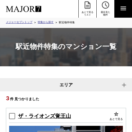
あとで見る
最近見た
リスト
物件
メジャーセブントップ
特集から探す
駅近物件特集
駅近物件特集のマンション一覧
エリア
3
件 見つかりました
ザ・ライオンズ覚王山
あとで見る