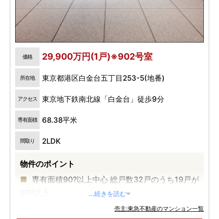
29,900万円(1戸)※902号室
価格
東京都港区白金台五丁目253-5(地番)
所在地
東京地下鉄南北線「白金台」徒歩9分
アクセス
68.38平米
専有面積
2LDK
間取り
物件のポイント
専有面積90?以上中心 総戸数32戸のうち19戸が
90?以上
...続きを読む
都営三田線・東京メトロ南北線の2路線が利用
売主:東急不動産のマンション一覧