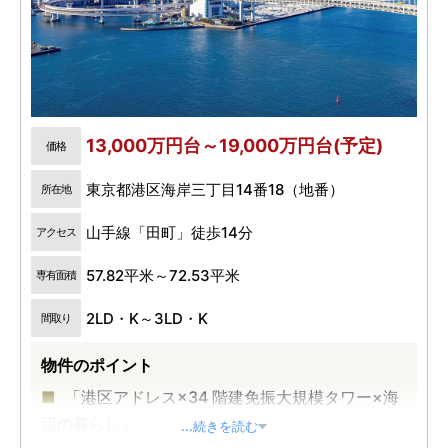
13,000万円台～19,000万円台(予定)
価格
東京都港区海岸三丁目14番18（地番）
所在地
山手線「田町」徒歩14分
アクセス
57.82平米～72.53平米
専有面積
2LD・K～3LD・K
間取り
物件のポイント
「港区アドレス×34 階建免振大規模タワー×海
辺の暮らし」
...続きを読む