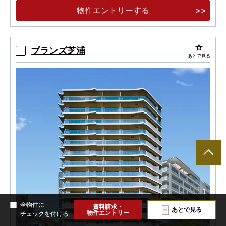
可能
物件エントリーする
ブランズ芝浦
あとで見る
全物件に
資料請求・
あとで見る
物件エントリー
チェックを付ける