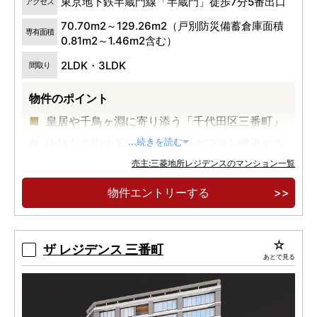
東京地下鉄半蔵門線「半蔵門」徒歩7分5番出口
アクセス
70.70m2～129.26m2（戸別防災備蓄倉庫面積
専有面積
0.81m2～1.46m2含む）
2LDK・3LDK
間取り
物件のポイント
皇居や千鳥ヶ淵に寄り添う「千代田区三番町」
由緒ある街の系譜と従前建物の記憶を継承する
...続きを読む
「静謐な私邸」
売主:三菱地所レジデンスのマンション一覧
千鳥ヶ淵の桜や水景など、季節ごとに移りゆく
物件エントリーする
自然の潤いを身近にするロケーション。
ザ レジデンス 三番町
あとで見る