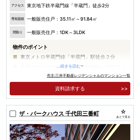
東京地下鉄半蔵門線「半蔵門」徒歩2分
アクセス
一般販売住戸：35.11㎡～91.84㎡
専有面積
一般販売住戸：1DK～3LDK
間取り
物件のポイント
東京メトロ半蔵門線「半蔵門」駅徒歩２分
皇居のすぐそばに佇む千代田区麹町一丁目アド
...続きを読む
レス
売主:三井不動産レジデンシャルのマンション一覧
約７０年定期転借地権付マンション
資料請求する
ザ・パークハウス 千代田三番町
あとで見る