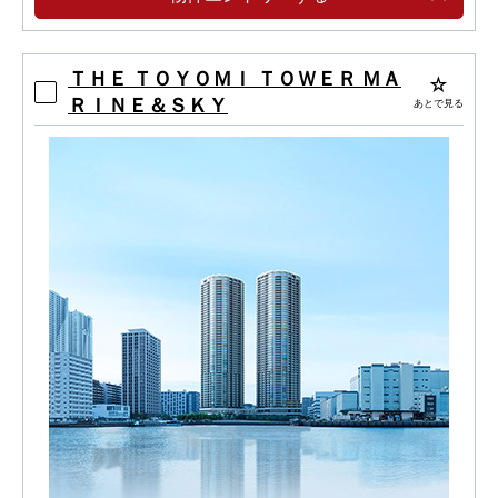
ＴＨＥ ＴＯＹＯＭＩ ＴＯＷＥＲ ＭＡ
ＲＩＮＥ＆ＳＫＹ
あとで見る