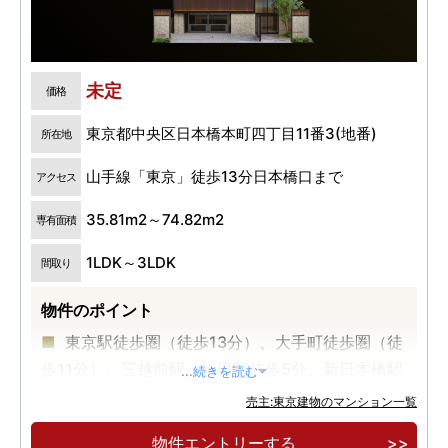
未定
価格
東京都中央区日本橋本町四丁目11番3(地番)
所在地
山手線「東京」徒歩13分日本橋口まで
アクセス
35.81m2～74.82m2
専有面積
1LDK～3LDK
間取り
物件のポイント
東京駅徒歩圏（徒歩13分）、大手町徒歩圏（徒
歩11分）、三越前駅・神田駅徒歩5分、新日本橋駅
...続きを読む
徒歩3分
売主:東京建物のマンション一覧
物件エントリーする