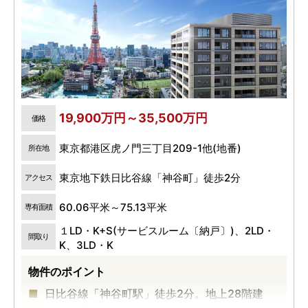
19,900万円～35,500万円
価格
東京都港区虎ノ門三丁目209-1他(地番)
所在地
東京地下鉄日比谷線「神谷町」徒歩2分
アクセス
60.06平米～75.13平米
専有面積
１LD・K+S(サービスルーム〔納戸〕)、2LD・
間取り
K、3LD・K
物件のポイント
日比谷線「神谷町駅」徒歩2分。地上28階建