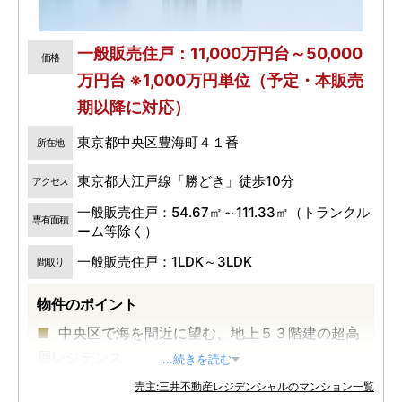
一般販売住戸：11,000万円台～50,000
価格
万円台 ※1,000万円単位（予定・本販売
期以降に対応）
東京都中央区豊海町４１番
所在地
東京都大江戸線「勝どき」徒歩10分
アクセス
一般販売住戸：54.67㎡～111.33㎡（トランクル
専有面積
ーム等除く）
一般販売住戸：1LDK～3LDK
間取り
物件のポイント
中央区で海を間近に望む、地上５３階建の超高
層レジデンス
...続きを読む
総戸数２０４６戸の大規模複合再開発プロジェ
売主:三井不動産レジデンシャルのマンション一覧