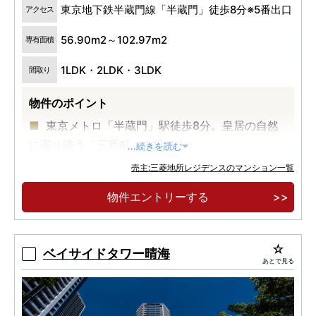
東京地下鉄半蔵門線「半蔵門」徒歩8分※5番出口
アクセス
56.90m2～102.97m2
専有面積
1LDK・2LDK・3LDK
間取り
物件のポイント
東京メトロ「半蔵門」駅徒歩8分。皇居の自然
に寄り添う「三番町」の丘の上。
...続きを読む
英国の建築設計事務所「Studio PDP」を起用。
売主:三菱地所レジデンスのマンション一覧
流麗な自然の造形を宿したデザイン。
物件エントリーする
ゆとりある100m2超の住戸をはじめ、20タイ
プのプランを取り揃えた全124邸のレジデンス。
ベイサイドタワー晴海
あとで見る