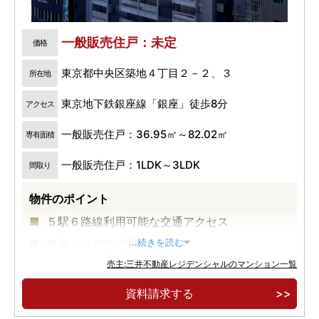
一般販売住戸：未定
価格
東京都中央区築地４丁目２－２、３
所在地
東京地下鉄銀座線「銀座」徒歩8分
アクセス
一般販売住戸：36.95㎡～82.02㎡
専有面積
一般販売住戸：1LDK～3LDK
間取り
物件のポイント
５駅６路線利用可能な交通アクセス
銀座エリア生活圏
...続きを読む
売主:三井不動産レジデンシャルのマンション一覧
大規模再開発が進む築地エリア
資料請求する