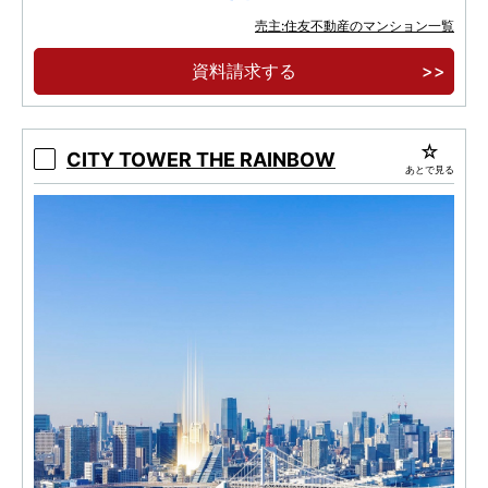
JR山手線「田町」駅 再開発により得られた美
売主:住友不動産のマンション一覧
と利便性3駅5路線利用可能
資料請求する
3LD・K全戸角住戸、スカイラウンジ・フィッ
トネスルームなどの共用施設
CITY TOWER THE RAINBOW
あとで見る