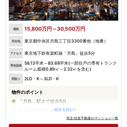
15,800万円～30,500万円
価格
東京都中央区月島三丁目3300番他（地番）
所在地
東京地下鉄有楽町線「月島」徒歩5分
アクセス
58.13平米～83.68平米(一部住戸の専有トランク
専有面積
ルーム面積0.89㎡～2.32㎡を含む)
2LD・K～3LD・K
間取り
物件のポイント
「月島」駅まで徒歩5分。
総戸数1,285戸。
...続きを読む
売主:住友不動産のマンション一覧
中央区最高層58階建、超高層大規模再開発タワ
ーレジデンス。