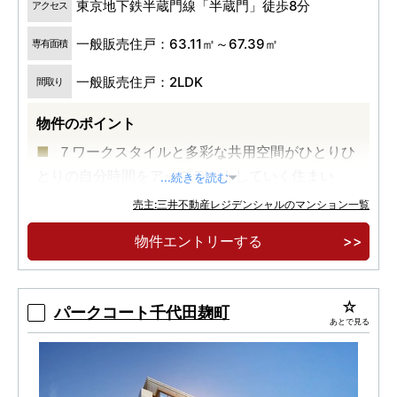
東京地下鉄半蔵門線「半蔵門」徒歩8分
アクセス
一般販売住戸：63.11㎡～67.39㎡
専有面積
一般販売住戸：2LDK
間取り
物件のポイント
７ワークスタイルと多彩な共用空間がひとりひ
とりの自分時間をアップデートしていく住まい
...続きを読む
徒歩１０分圏内で３駅５路線が利用可能な交通
売主:三井不動産レジデンシャルのマンション一覧
アクセス
物件エントリーする
車寄せ、ダブルエントランス、緑に包まれた恵
まれた敷地をいかした番町エリア最大規模の１９
３邸登場
パークコート千代田麹町
あとで見る