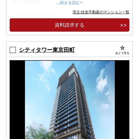
て・全140邸。
...続きを読む
【実物見学可能】港区虎ノ門に誕生した制震タ
売主:住友不動産のマンション一覧
ワーレジデンス。
資料請求する
ホテルライクな内廊下設計。各階クリーンステ
ーション。
シティタワー東京田町
あとで見る