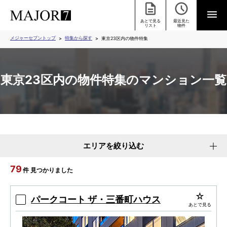
あとで見る
最近見た
リスト
物件
メジャーセブントップ
特集から探す
東京23区内の物件特集
東京23区内の物件特集のマンション一覧
エリアを絞り込む
79
件 見つかりました
パークコート ザ・三番町ハウス
あとで見る