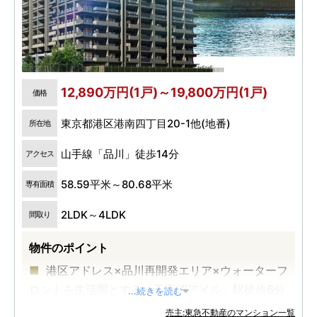
12,890万円(1戸)～19,800万円(1戸)
価格
東京都港区港南四丁目20-1他(地番)
所在地
山手線「品川」徒歩14分
アクセス
58.59平米～80.68平米
専有面積
2LDK～4LDK
間取り
物件のポイント
港区アドレス×品川再開発エリア×ウォーターフ
ロントを生活圏とする「天王洲アイル」駅徒歩6分
...続きを読む
の地に誕生
売主:東急不動産のマンション一覧