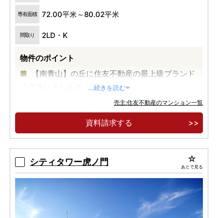
72.00平米～80.02平米
専有面積
2LD・K
間取り
物件のポイント
【南青山】の丘に住友不動産の最上級ブランド
「グランドヒルズ」誕生。
...続きを読む
全戸南向き。
売主:住友不動産のマンション一覧
モデルルームオープン。
資料請求する
シティタワー虎ノ門
あとで見る