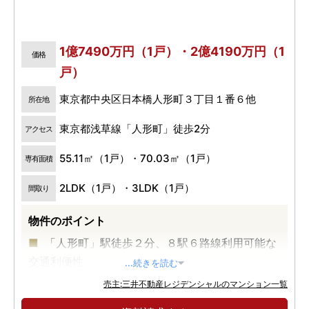
1億7490万円（1戸）・2億4190万円（1
価格
戸）
東京都中央区日本橋人形町３丁目１番６他
所在地
東京都浅草線「人形町」徒歩2分
アクセス
55.11㎡（1戸）・70.03㎡（1戸）
専有面積
2LDK（1戸）・3LDK（1戸）
間取り
物件のポイント
「人形町」駅徒歩２分、８駅６路線利用可能な
交通利便性
...続きを読む
大規模再開発が進む、日本橋エリアが生活圏
売主:三井不動産レジデンシャルのマンション一覧
伝統×モダン 日本橋の美意識薫るデザイン