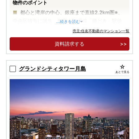
物件のポイント
都心と湾岸の中心、銀座まで直線2.2km圏※、
中央区晴海に誕生。都営大江戸線「勝どき」駅徒
...続きを読む
歩7分。
売主:住友不動産のマンション一覧
地上33階建・全352邸の免震構造・大規模タワ
資料請求する
ーレジデンス。広大な敷地に緑豊かなランドスケ
ープ。
【実物見学可能】格調高いエントランスホール
グランドシティタワー月島
あとで見る
と迎賓のグランドロビー、ホテルライクな内廊
下。