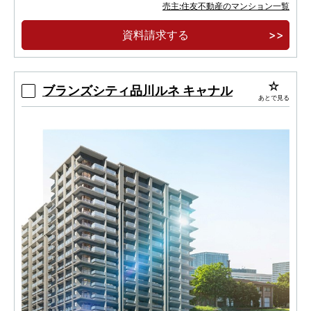
「芝浦ふ頭」駅徒歩５分 JR 山手線を含む 3 駅
売主:住友不動産のマンション一覧
5 路線 都心の主要エリアが直通 10 分圏内
資料請求する
≪充実の共用施設≫スカイラウンジ、ゲストル
ーム、フィットネスルーム、テレワークラウンジ
ブランズシティ品川ルネ キャナル
あとで見る