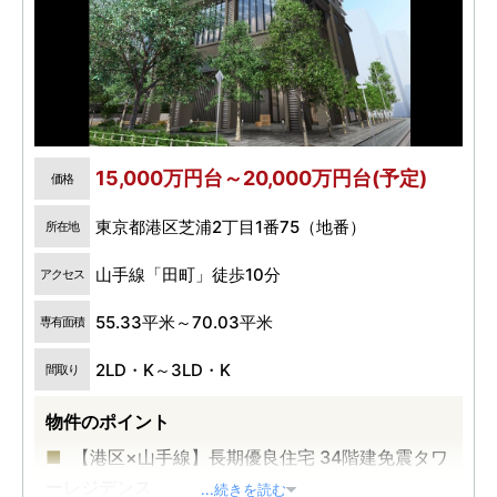
15,000万円台～20,000万円台(予定)
価格
東京都港区芝浦2丁目1番75（地番）
所在地
山手線「田町」徒歩10分
アクセス
55.33平米～70.03平米
専有面積
2LD・K～3LD・K
間取り
物件のポイント
【港区×山手線】長期優良住宅 34階建免震タワ
ーレジデンス
...続きを読む