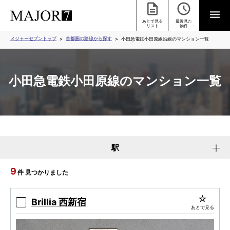
あとで見る
最近見た
リスト
物件
メジャーセブントップ
首都圏の路線から探す
小田急電鉄小田原線沿線のマンション一覧
小田急電鉄小田原線のマンション一覧
駅
9
件 見つかりました
Brillia 西新宿
あとで見る