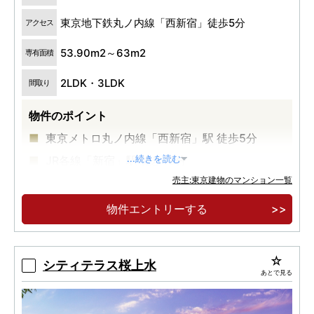
東京地下鉄丸ノ内線「西新宿」徒歩5分
アクセス
53.90m2～63m2
専有面積
2LDK・3LDK
間取り
物件のポイント
東京メトロ丸ノ内線「西新宿」駅 徒歩5分
JR各線「新宿」駅 徒歩13分
...続きを読む
売主:東京建物のマンション一覧
高級感とプライバシー性の高い内廊下設計
物件エントリーする
シティテラス桜上水
あとで見る