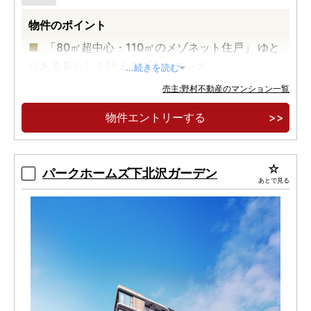
物件のポイント
「80㎡超中心・110㎡のメゾネット住戸」 ゆと
りある暮らしを叶えるプランニング
...続きを読む
「住居系地域＆3方接道角地」 通風や採光にも
売主:野村不動産のマンション一覧
配慮された落ち着いた邸宅地
物件エントリーする
「全戸床快full＆サイクルガレージ採用・認定
低炭素住宅」 快適な暮らしを叶える設備・仕様
パークホームズ下北沢ガーデン
あとで見る