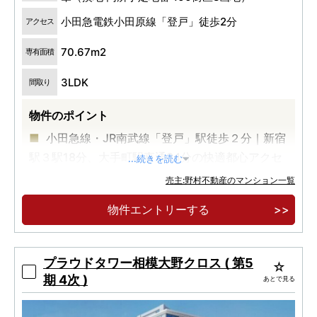
小田急電鉄小田原線「登戸」徒歩2分
アクセス
70.67m2
専有面積
3LDK
間取り
物件のポイント
小田急線・JR南武線「登戸」駅徒歩２分｜新宿
駅３駅18分、大手町駅直通34分の快適都心アクセ
...続きを読む
ス。
売主:野村不動産のマンション一覧
全邸３LDK・70㎡超のゆとりの専有面積｜南西
物件エントリーする
向き×角住戸率50％超のプライベートレジデンス
物件エントリー受付中！
プラウドタワー相模大野クロス ( 第5
期 4次 )
あとで見る