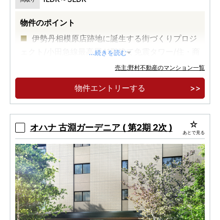
物件のポイント
伊勢丹相模原店跡地に誕生する街づくりプロジ
ェクト/小田急線最高層41階建て免震タワー/住・商
...続きを読む
一体開発
売主:野村不動産のマンション一覧
全区画EV充電対応自走式平置駐車場/神奈川県
物件エントリーする
初、電気・ガスともにCO2排出量実質ゼロ/70㎡台
中心
モデルルーム案内会開催中
オハナ 古淵ガーデニア ( 第2期 2次 )
あとで見る