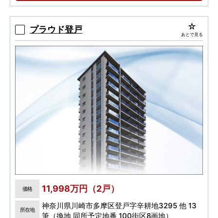
都心近接＆2駅2路線利用可 ／ 3LDK 6,600万円
～（先着順受付）
プラウド登戸
あとで見る
11,998万円（2戸）
価格
神奈川県川崎市多摩区登戸字辛耕地3295 他 13
所在地
筆（換地 同所予定地番 100街区8画地）