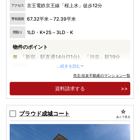
京王電鉄京王線「桜上水」徒歩12分
アクセス
67.32平米～72.39平米
専有面積
1LD・K+2S～3LD・K
間取り
物件のポイント
「新宿」駅直通14分(11分)、「渋谷」駅19分
(12分)。
...続きを読む
総敷地面積1万㎡超・全143邸の大規模低層レジ
売主:住友不動産のマンション一覧
デンス。
資料請求する
ZEH-M Oriented(取得予定)＋認定低炭素住宅
(取得済)で環境に配慮した暮らし。
プラウド成城コート
あとで見る