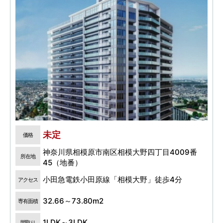
未定
価格
神奈川県相模原市南区相模大野四丁目4009番
所在地
45（地番）
小田急電鉄小田原線「相模大野」徒歩4分
アクセス
32.66～73.80m2
専有面積
1LDK～3LDK
間取り