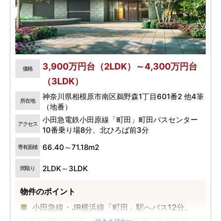
3,900万円台（2LDK）～4,300万円台
価格
（3LDK）
神奈川県相模原市南区鵜野森1丁目601番2 他4筆
所在地
（地番）
小田急電鉄小田原線「町田」町田バスセンター
アクセス
10番乗り場8分、北ひろば前3分
66.40～71.18m2
専有面積
2LDK～3LDK
間取り
物件のポイント
小田急線・JR横浜線「町田」駅へバス12分。
「古淵鵜野森公園」隣接。 全戸南東・南西向き。