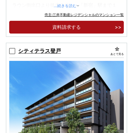
ラウン街出口より徒歩３分）。「新宿」駅まで１
...続きを読む
駅５分
売主:三井不動産レジデンシャルのマンション一覧
地上２８階建、全６５９邸。住・商・業・育の
資料請求する
一体複合開発、渋谷区最大級フラグシップタワー
レジデンス
標高約３７ｍの高台と周辺の住宅エリアが実現
シティテラス登戸
あとで見る
する圧倒的な解放感と眺望