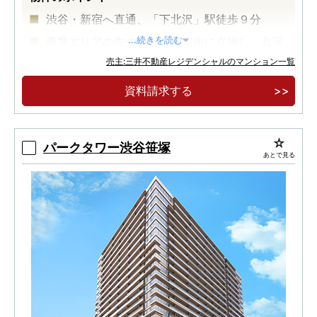
渋谷・新宿へ直通、「下北沢」駅徒歩９分
商業エリアの先の良好な住宅街に立地し、北沢
...続きを読む
川緑道に隣接
売主:三井不動産レジデンシャルのマンション一覧
緑道を引き込む敷地・植栽計画
資料請求する
パークタワー渋谷笹塚
あとで見る