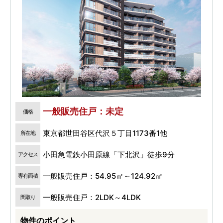
一般販売住戸：未定
価格
東京都世田谷区代沢５丁目1173番1他
所在地
小田急電鉄小田原線「下北沢」徒歩9分
アクセス
一般販売住戸：54.95㎡～124.92㎡
専有面積
一般販売住戸：2LDK～4LDK
間取り
物件のポイント