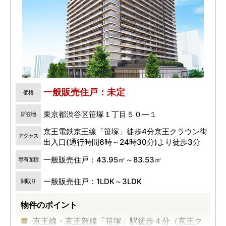
一般販売住戸：未定
価格
東京都渋谷区笹塚１丁目５０―１
所在地
京王電鉄京王線「笹塚」徒歩4分京王クラウン街
アクセス
出入口(通行時間6時～24時30分)より徒歩3分
一般販売住戸：43.95㎡～83.53㎡
専有面積
一般販売住戸：1LDK～3LDK
間取り
物件のポイント
京王線・京王新線「笹塚」駅徒歩４分（京王ク