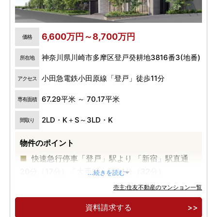
6,600万円～8,700万円
価格
神奈川県川崎市多摩区登戸癸耕地3816番3(地番)
所在地
小田急電鉄小田原線「登戸」徒歩11分
アクセス
67.29平米 ～ 70.17平米
専有面積
2LD・K＋S～3LD・K
間取り
物件のポイント
快速急行停車「登戸」駅より 「新宿」駅直通
20分（17分）「大手町」駅34分（32分）
...続きを読む
区画整理事業によりキレイな街並みに変わり、
売主:住友不動産のマンション一覧
「登戸駅前地区第一種市街地再開発事業」もつい
資料請求する
に着工！