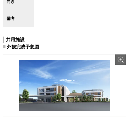
向き
備考
共用施設
外観完成予想図