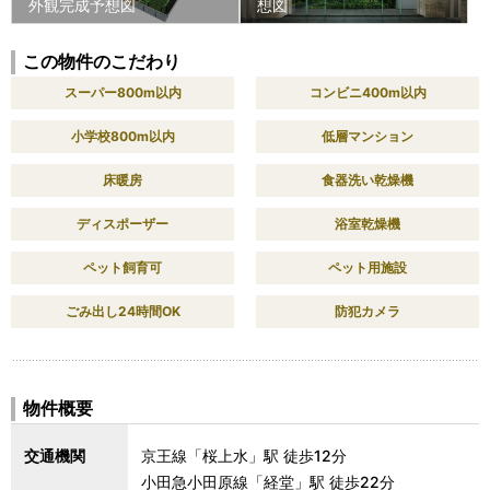
外観完成予想図
想図
この物件のこだわり
スーパー800m以内
コンビニ400m以内
小学校800m以内
低層マンション
床暖房
食器洗い乾燥機
ディスポーザー
浴室乾燥機
ペット飼育可
ペット用施設
ごみ出し24時間OK
防犯カメラ
物件概要
交通機関
京王線「桜上水」駅 徒歩12分
小田急小田原線「経堂」駅 徒歩22分