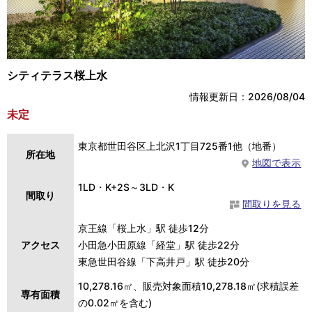
シティテラス桜上水
情報更新日：2026/08/04
未定
東京都世田谷区上北沢1丁目725番1他（地番）
所在地
地図で表示
1LD・K+2S～3LD・K
間取り
間取りを見る
京王線「桜上水」駅 徒歩12分
アクセス
小田急小田原線「経堂」駅 徒歩22分
東急世田谷線「下高井戸」駅 徒歩20分
10,278.16㎡、販売対象面積10,278.18㎡(求積誤差
専有面積
の0.02㎡を含む)