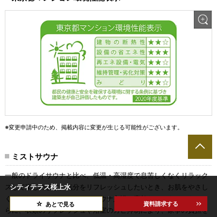
※変更申請中のため、掲載内容に変更が生じる可能性がございます。
ミストサウナ
一般のドライサウナと比べ、低温・高湿度で息苦しくなくリラック
シティテラス桜上水
スして楽しめます。気分をリフレッシュしたいとき、お肌をやさし
くいたわりたいとき、ミストサウナ入浴で素敵なバスタイムを。さ
資料請求する
あとで見る
らに、衣類のリフレッシュや浴室のカビ抑制により、家事の負担を