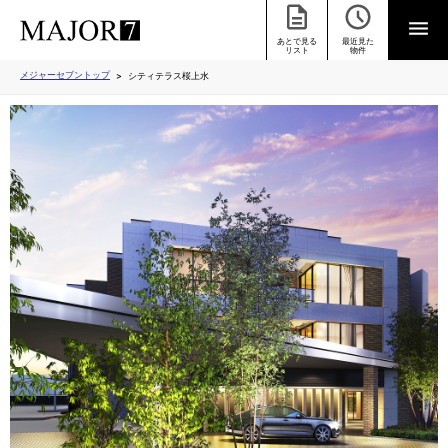
あとで見る
最近見た
リスト
物件
メジャーセブントップ
シティテラス桜上水