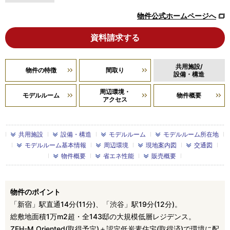
物件公式ホームページへ
資料請求する
共用施設/
物件の特徴
間取り
設備・構造
周辺環境・
モデルルーム
物件概要
アクセス
共用施設
設備・構造
モデルルーム
モデルルーム所在地
モデルルーム基本情報
周辺環境
現地案内図
交通図
物件概要
省エネ性能
販売概要
物件のポイント
「新宿」駅直通14分(11分)、「渋谷」駅19分(12分)。
総敷地面積1万m2超・全143邸の大規模低層レジデンス。
ZEH-M Oriented(取得予定)＋認定低炭素住宅(取得済)で環境に配