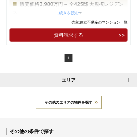
販売価格3,980万円～ 全425邸 大規模レジデン
ス
...続きを読む
湘南エリア憩いの平塚海岸へ徒歩15分
売主:住友不動産のマンション一覧
7.7haの大型商業アークスクエア湘南平塚に徒
資料請求する
歩1分
1
エリア
その他のエリアの物件を探す
その他の条件で探す