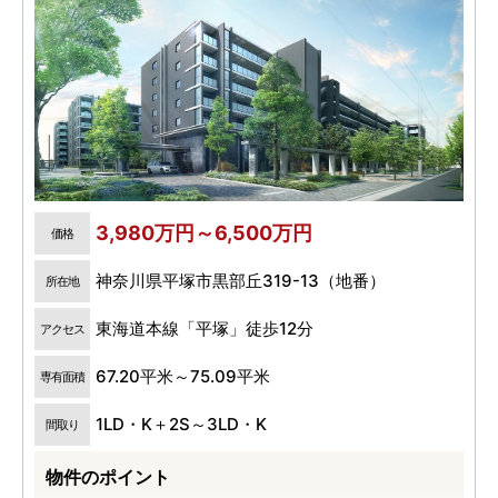
3,980万円～6,500万円
価格
神奈川県平塚市黒部丘319-13（地番）
所在地
東海道本線「平塚」徒歩12分
アクセス
67.20平米～75.09平米
専有面積
1LD・K＋2S～3LD・K
間取り
物件のポイント