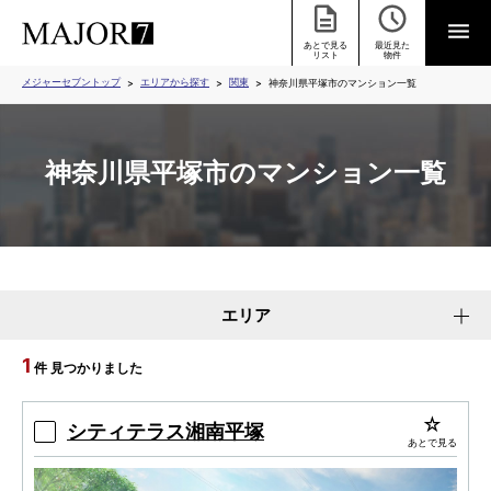
あとで見る
最近見た
リスト
物件
メジャーセブントップ
エリアから探す
関東
神奈川県平塚市のマンション一覧
神奈川県平塚市のマンション一覧
エリア
1
件 見つかりました
シティテラス湘南平塚
あとで見る