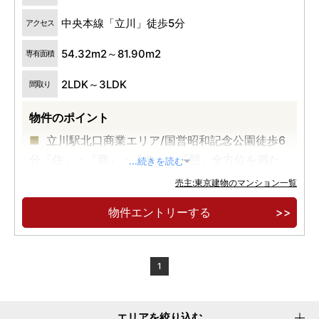
中央本線「立川」徒歩5分
アクセス
54.32m2～81.90m2
専有面積
2LDK～3LDK
間取り
物件のポイント
立川駅北口商業エリア/国営昭和記念公園徒歩6
分『住』・『商』・『遊』・『憩』全方位を満た
...続きを読む
す住環境
売主:東京建物のマンション一覧
物件エントリーする
1
エリアを絞り込む