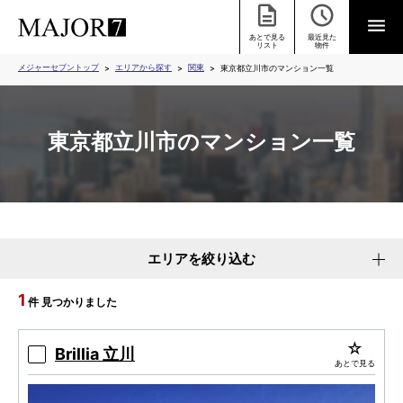
あとで見る
最近見た
リスト
物件
メジャーセブントップ
エリアから探す
関東
東京都立川市のマンション一覧
東京都立川市のマンション一覧
エリアを絞り込む
1
件 見つかりました
Brillia 立川
あとで見る